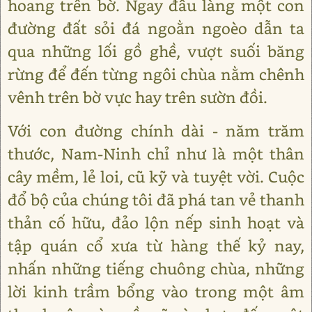
hoang trên bờ. Ngay đầu làng một con
đường đất sỏi đá ngoằn ngoèo dẫn ta
qua những lối gồ ghề, vượt suối băng
rừng để đến từng ngôi chùa nằm chênh
vênh trên bờ vực hay trên sườn đồi.
Với con đường chính dài - năm trăm
thước, Nam-Ninh chỉ như là một thân
cây mềm, lẻ loi, cũ kỹ và tuyệt vời. Cuộc
đổ bộ của chúng tôi đã phá tan vẻ thanh
thản cố hữu, đảo lộn nếp sinh hoạt và
tập quán cổ xưa từ hàng thế kỷ nay,
nhấn những tiếng chuông chùa, những
lời kinh trầm bổng vào trong một âm