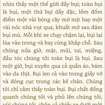
nhìn thấy một thế giới đầy bụi; toàn bụi
là bụi, một thứ bụi dầy đặc, lốm đốm
điểm một vài bóng cây mờ mịt hay một
vài nóc nhà vụt qua, khuất mờ sau đám
bụi mù. Mỗi khi xe chạy chậm lại, bụi lại
lùa vào trong và bay cùng khắp chỗ. Sau
chừng nửa giờ, mặt, mũi, tai, miệng,
đầu tóc chúng tôi toàn bụi là bụi. Sau
một giờ, bụi xuyên qua cả quần áo, bám
vào da thịt. Bụi len cả vào trong giầy vớ
và đóng cục trong các kẽ chân. Chúng
tôi chỉ cảm thấy toàn bụi. Bụi chất đống
quanh chúng tôi và phủ lên chúng tôi,
vùi chúng tôi, chôn cả chiếc xe dưới một