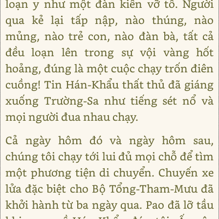
loạn y như một đàn kiến vỡ tổ. Người
qua kẻ lại tấp nập, nào thúng, nào
mủng, nào trẻ con, nào đàn bà, tất cả
đều loạn lên trong sự vội vàng hốt
hoảng, đúng là một cuộc chạy trốn điên
cuồng! Tin Hán-Khẩu thất thủ đã giáng
xuống Trường-Sa như tiếng sét nổ và
mọi người đua nhau chạy.
Cả ngày hôm đó và ngày hôm sau,
chúng tôi chạy tới lui đủ mọi chỗ để tìm
một phương tiện di chuyển. Chuyến xe
lửa đặc biệt cho Bộ Tổng-Tham-Mưu đã
khởi hành từ ba ngày qua. Pao đã lỡ tầu