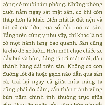
cộng có mười tám phòng. Những phòng
dưới nằm ngay sát mặt sân, có khi còn
thấp hơn là khác. Nền nhà là đất nện và
tất cả cửa lớn, cửa sổ đều mở ra sân.
Tầng trên cùng y như vậy, chỉ khác là nó
có một hành lang bao quanh. Sân cũng
là chỗ để xe luôn. Hơn một chục chiếc xe
đầy bụi và bùn, dáng tả tơi mệt mỏi, đậu
thành hàng dài trên sân. Không có con
đường lót đá hoặc gạch nào dẫn qua sân
cả, trái lại ngay cả giữa mùa nắng ta
cũng phải dọ dẫm, cẩn thận tránh vũng
bùn nằm chình ình thường trực giữa
sân. Nguyên nhân của vũng bùn này rất