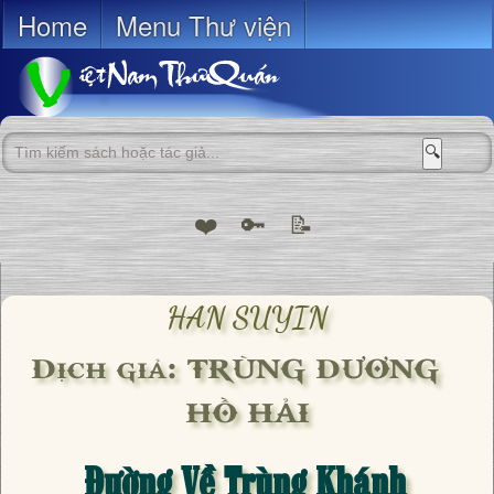
Home
Menu Thư viện
🔍
❤️
🔑
📝
HAN SUYIN
Dịch giả: TRÙNG DƯƠNG &
HỒ HẢI
Đường Về Trùng Khánh