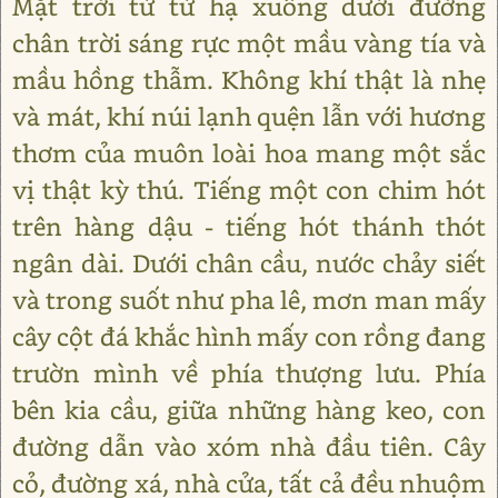
Mặt trời từ từ hạ xuống dưới đường
chân trời sáng rực một mầu vàng tía và
mầu hồng thẫm. Không khí thật là nhẹ
và mát, khí núi lạnh quện lẫn với hương
thơm của muôn loài hoa mang một sắc
vị thật kỳ thú. Tiếng một con chim hót
trên hàng dậu - tiếng hót thánh thót
ngân dài. Dưới chân cầu, nước chảy siết
và trong suốt như pha lê, mơn man mấy
cây cột đá khắc hình mấy con rồng đang
trườn mình về phía thượng lưu. Phía
bên kia cầu, giữa những hàng keo, con
đường dẫn vào xóm nhà đầu tiên. Cây
cỏ, đường xá, nhà cửa, tất cả đều nhuộm