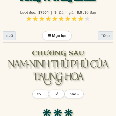
Lượt đọc:
17504
|
9
Đánh giá:
8,9
/10 Sao
★★★★★★★★★★
★★★★★★★★★★
☰ Mục lục
« Lùi
Tiến »
CHƯƠNG SÁU
NAM-NINH THỦ PHỦ CỦA
TRUNG-HOA
to +
Tối
nhỏ -
❊ ❊ ❊