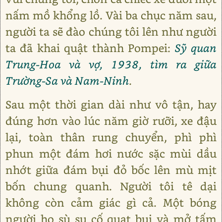
nấm mồ khổng lồ. Vài ba chục năm sau,
người ta sẽ đào chúng tôi lên như người
ta đã khai quật thành Pompei:
Sỹ quan
Trung-Hoa và vợ, 1938, tìm ra giữa
Trường-Sa và Nam-Ninh
.
Sau một thời gian dài như vô tận, hay
đúng hơn vào lúc năm giờ rưỡi, xe đậu
lại, toàn thân rung chuyển, phì phì
phun một đám hơi nước sặc mùi dầu
nhớt giữa đám bụi đỏ bốc lên mù mịt
bốn chung quanh. Người tôi tê dại
không còn cảm giác gì cả. Một bóng
người ho sù sụ cố quạt bụi và mở tấm