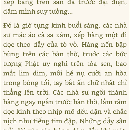
xếp bằng trên sân đá trước đại điện,
đắm mình suy tưởng...
Đó là giờ tụng kinh buổi sáng, các nhà
sư mặc áo cà sa xám, xếp hàng một đi
dọc theo dẫy cửa tò vò. Hàng nến bập
bùng trên các bàn thờ, trước các bức
tượng Phật uy nghi trên tòa sen, bao
mắt lim dim, môi hé nụ cười an hòa
trong bóng tối, tay bắt ấn chữ nhất chỉ
thẳng lên trời. Các nhà sư ngồi thành
hàng ngay ngắn trước bàn thờ, lầm rầm
đọc kinh theo nhịp mõ đều đặn và chắc
nịch như tiếng tim đập. Những dẫy sân