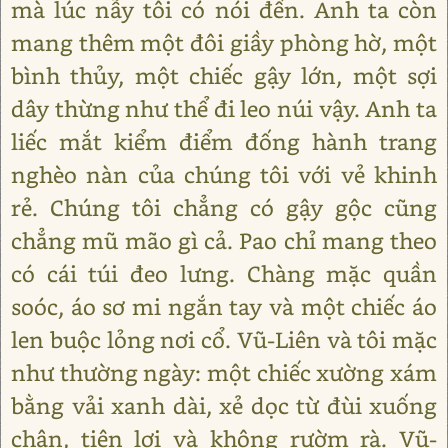
mà lúc nẫy tôi có nói đến. Anh ta còn
mang thêm một đôi giầy phòng hờ, một
bình thủy, một chiếc gậy lớn, một sợi
dây thừng như thể đi leo núi vậy. Anh ta
liếc mắt kiểm điểm đống hành trang
nghèo nàn của chúng tôi với vẻ khinh
rẻ. Chúng tôi chẳng có gậy gộc cũng
chẳng mũ mão gì cả. Pao chỉ mang theo
có cái túi đeo lưng. Chàng mặc quần
soóc, áo sơ mi ngắn tay và một chiếc áo
len buộc lỏng nơi cổ. Vũ-Liên và tôi mặc
như thường ngày: một chiếc xường xám
bằng vải xanh dài, xẻ dọc từ đùi xuống
chân, tiện lợi và không rườm rà. Vũ-