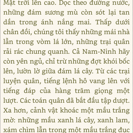
Mặt trời lên cao. Dọc theo đường nước,
những đám sương mù còn sót lại tan
dần trong ánh nắng mai. Thấp dưới
chân đồi, chúng tôi thấy những mái nhà
lẫn trong vòm lá lớn, những trại quân
rải rác chung quanh. Cả Nam-Ninh hãy
còn yên ngủ, chỉ trừ những đợt khói bốc
lên, lườn lờ giữa đám lá cây. Từ các trại
luyện quân, tiếng lệnh hô vang lên với
tiếng đáp của hàng trăm giọng một
lượt. Các toán quân đã bắt đầu tập dượt.
Xa hơn, cảnh vật khoác một mầu trắng
mờ: những mầu xanh lá cây, xanh lam,
xám chìm lẫn trong một mầu trắng đục