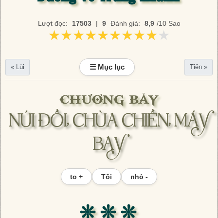
Lượt đọc:
17503
|
9
Đánh giá:
8,9
/10 Sao
★★★★★★★★★★
★★★★★★★★★★
☰ Mục lục
« Lùi
Tiến »
CHƯƠNG BẢY
NÚI ĐỒI, CHÙA CHIỀN, MÁY
BAY
to +
Tối
nhỏ -
❊ ❊ ❊