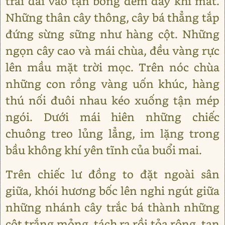
trải dài vào tận bóng đêm đầy khí mát.
Những thân cây thông, cây bá thẳng tắp
đứng sừng sững như hàng cột. Những
ngọn cây cao và mái chùa, đều vàng rực
lên mầu mặt trời mọc. Trên nóc chùa
những con rồng vàng uốn khúc, hàng
thú nối đuôi nhau kéo xuống tận mép
ngói. Dưới mái hiên những chiếc
chuông treo lủng lẳng, im lặng trong
bầu không khí yên tĩnh của buổi mai.
Trên chiếc lư đồng to đặt ngoài sân
giữa, khói hương bốc lên nghi ngút giữa
những nhánh cây trắc bá thành những
cột trắng mỏng, tách ra rồi tỏa rộng, tan