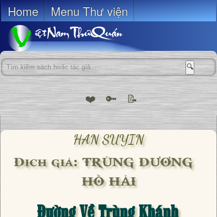
Home
Menu Thư viện
🔍
❤️
🔑
📝
HAN SUYIN
Dịch giả: TRÙNG DƯƠNG &
HỒ HẢI
Đường Về Trùng Khánh