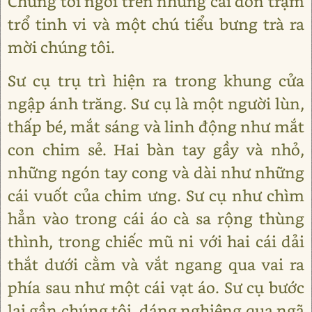
Chúng tôi ngồi trên những cái đôn trạm
trổ tinh vi và một chú tiểu bưng trà ra
mời chúng tôi.
Sư cụ trụ trì hiện ra trong khung cửa
ngập ánh trăng. Sư cụ là một người lùn,
thấp bé, mắt sáng và linh động như mắt
con chim sẻ. Hai bàn tay gầy và nhỏ,
những ngón tay cong và dài như những
cái vuốt của chim ưng. Sư cụ như chìm
hẳn vào trong cái áo cà sa rộng thùng
thình, trong chiếc mũ ni với hai cái dải
thắt dưới cằm và vắt ngang qua vai ra
phía sau như một cái vạt áo. Sư cụ bước
lại gần chúng tôi, dáng nghiêng qua ngã