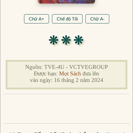
Chữ A+
Chế độ Tối
Chữ A-
❊ ❊ ❊
Nguồn: TVE-4U - VCTVEGROUP
Được bạn:
Mọt Sách
đưa lên
vào ngày: 16 tháng 2 năm 2024