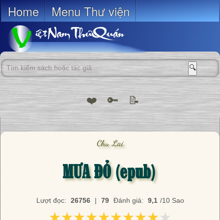
Home
Menu Thư viện
🔍
❤️
🔑
📝
Chu Lai
MƯA ĐỎ (epub)
Lượt đọc:
26756
|
79
Đánh giá:
9,1
/10 Sao
★★★★★★★★★★
★★★★★★★★★★