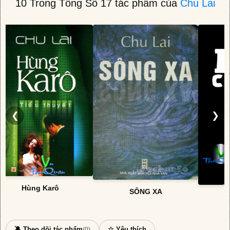
10 Trong Tổng Số 17 tác phẩm của
Chu Lai
❮
❯
Hùng Karô
SÔNG XA
🔕 Theo dõi tác phẩm
☆ Yêu thích
(0)