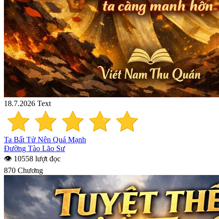
18.7.2026
Text
Ta Bất Tử Nên Quá Mạnh
Đường Tào Lão Sư
👁 10558 lượt đọc
870 Chương