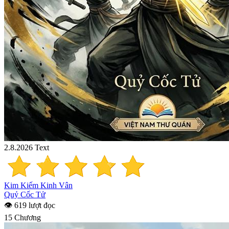
2.8.2026
Text
Kim Kiếm Kinh Vân
Quỷ Cốc Tử
👁 619 lượt đọc
15 Chương