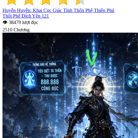
Huyễn Huyễn: Khai Cục Giác Tỉnh Thôn Phệ Thiên Phú
Thối Phế Đích Yên 121
👁 38479 lượt đọc
2510 Chương