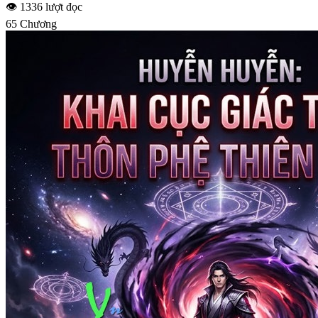
👁 1336 lượt đọc
65 Chương