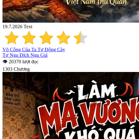
19.7.2026
Text
Võ Công Của Ta Tự Động Cày
Tự Ngu Đích Ngu Giả
👁 20370 lượt đọc
1303 Chương