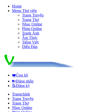
Home
Menu Thư viện
Trang Truyện
Trang Thơ
Nhạc Online
Phim Online
Tranh Ảnh
Ẩm Thực
Tiếng Việt
Diễn Đàn
❤️
Ủng hộ
🔑
Đăng nhập
📝
Đăng ký
Trangchính
Trang Truyện
Trang Thơ
Nhạc Online