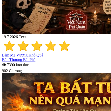
19.7.2026
Text
Làm Ma Vương Khó Quá
Bán Thương Bất Phá
👁 7390 lượt đọc
902 Chương