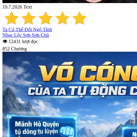
19.7.2026
Text
Ta Có Thể Đổi Ngộ Tính
Nhạc Lộc Sơn Sơn Chủ
👁 12431 lượt đọc
852 Chương