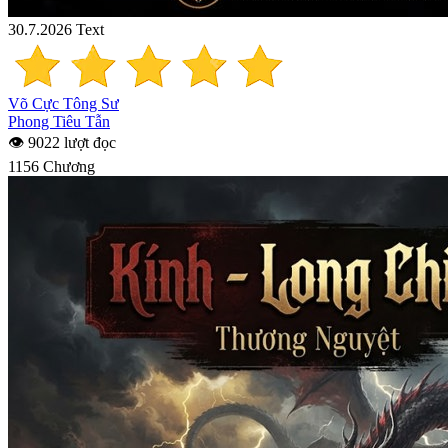
30.7.2026
Text
Võ Cực Tông Sư
Phong Tiêu Tẫn
👁 9022 lượt đọc
1156 Chương