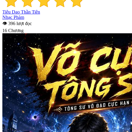
Tiêu Dao Thần Tiên
Nhạc Phàm
👁 396 lượt đọc
16 Chương