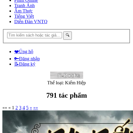
Phim Online
Tranh Ảnh
Ẩm Thực
Tiếng Việt
Diễn Đàn VNTQ
🔍
❤️
Ủng hộ
🔑
Đăng nhập
📝
Đăng ký
T
hể loại:
Kiếm Hiệp
791 tác phẩm
««
«
1
2
3
4
5
»
»»