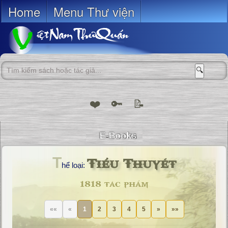
Home
Menu Thư viện
🔍
❤️
🔑
📝
Tiểu Thuyết
T
hể loại:
1818 tác phẩm
««
«
1
2
3
4
5
»
»»