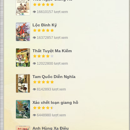
👁 16610157 lượt xem
Lộc Đỉnh Ký
👁 16372857 lượt xem
Thất Tuyệt Ma Kiếm
👁 12022800 lượt xem
Tam Quốc Diễn Nghĩa
👁 8142893 lượt xem
Xác chết loạn giang hồ
👁 6448980 lượt xem
Anh Hùng Xạ Điêu