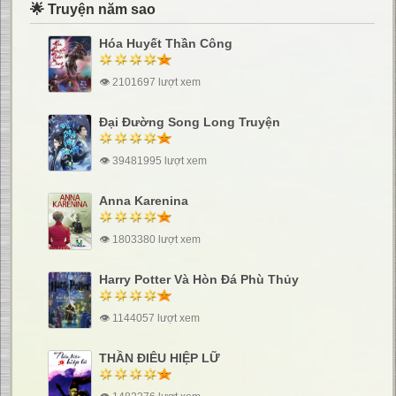
🌟 Truyện năm sao
Hóa Huyết Thần Công
👁 2101697 lượt xem
Đại Đường Song Long Truyện
👁 39481995 lượt xem
Anna Karenina
👁 1803380 lượt xem
Harry Potter Và Hòn Đá Phù Thủy
👁 1144057 lượt xem
THẦN ĐIÊU HIỆP LỮ