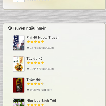
🎲 Truyện ngẫu nhiên
Phi Hồ Ngoại Truyện
👁 1778880 lượt xem
Tây du ký
👁 1864679 lượt xem
Thủy Hử
👁 943960 lượt xem
Như Lục Bình Trôi