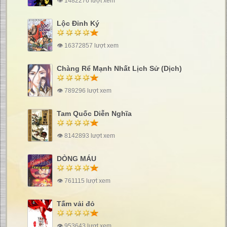
👁 1482276 lượt xem
Lộc Đỉnh Ký
👁 16372857 lượt xem
Chàng Rể Mạnh Nhất Lịch Sử (Dịch)
👁 789296 lượt xem
Tam Quốc Diễn Nghĩa
👁 8142893 lượt xem
DÒNG MÁU
👁 761115 lượt xem
Tấm vải đỏ
👁 953643 lượt xem