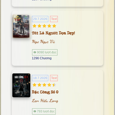
29.7.2026
Text
Tôi Là Người Dọn Dẹp!
Ngư Ngục Vũ
👁 9090 lượt đọc
1296 Chương
18.7.2026
Text
Đặc Công Số 0
Lan Hiểu Long
👁 793 lượt đọc