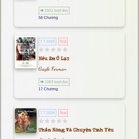
👁 2921 lượt đọc
58 Chương
7.7.2026
Text
Nếu Em Ở Lại
Gayle Forman
👁 1063 lượt đọc
17 Chương
7.7.2026
Text
Thần Nông Và Chuyện Tình Yêu