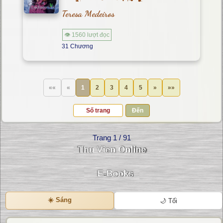
Teresa Medeiros
👁 1560 lượt đọc
31 Chương
««
«
1
2
3
4
5
»
»»
Đến
Trang 1 / 91
☀️ Sáng
🌙 Tối