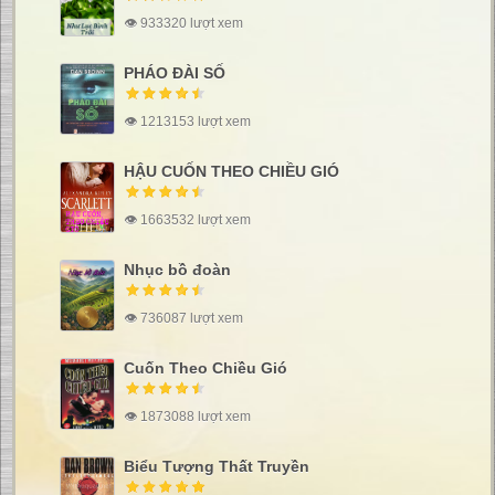
👁 933320 lượt xem
PHÁO ĐÀI SỐ
👁 1213153 lượt xem
HẬU CUỐN THEO CHIỀU GIÓ
👁 1663532 lượt xem
Nhục bồ đoàn
👁 736087 lượt xem
Cuốn Theo Chiều Gió
👁 1873088 lượt xem
Biểu Tượng Thất Truyền