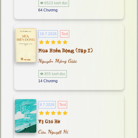
👁 6523 lượt đọc
64 Chương
16.7.2026
Text
Mùa Biển Động (Tập I)
Nguyễn Mộng Giác
👁 855 lượt đọc
14 Chương
8.7.2026
Text
Vị Gió Hè
Cửu Nguyệt Hi