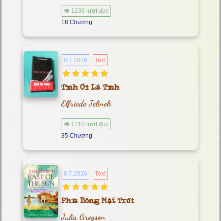
👁 1236 lượt đọc
18 Chương
8.7.2026
Text
Tình Ơi Là Tình
Elfriede Jelinek
👁 1710 lượt đọc
35 Chương
8.7.2026
Text
Phía Đông Mặt Trời
Julia Gregson