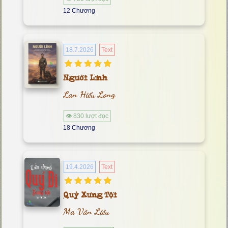
12 Chương
18.7.2026
Text
Người Lính
Lan Hiểu Long
👁 830 lượt đọc
18 Chương
19.4.2026
Text
Quỷ Xưng Tội
Ma Văn Liêu