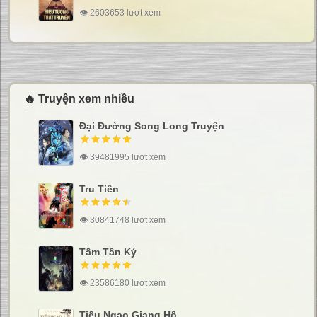
👁 2603653 lượt xem
🔥 Truyện xem nhiều
Đại Đường Song Long Truyện
👁 39481995 lượt xem
Tru Tiên
👁 30841748 lượt xem
Tầm Tần Ký
👁 23586180 lượt xem
Tiếu Ngạo Giang Hồ