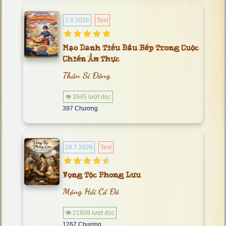
2.8.2026
Text
Mạo Danh Tiểu Đầu Bếp Trong Cuộc
Chiến Ẩm Thực
Thân Sĩ Đông
👁 3945 lượt đọc
397 Chương
29.7.2026
Text
Vọng Tộc Phong Lưu
Mộng Hồi Cố Đô
👁 21609 lượt đọc
1267 Chương