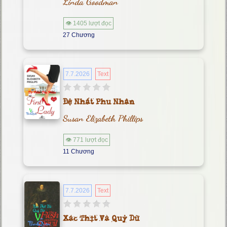
Linda Goodman
👁 1405 lượt đọc
27 Chương
7.7.2026
Text
Đệ Nhất Phu Nhân
Susan Elizabeth Phillips
👁 771 lượt đọc
11 Chương
7.7.2026
Text
Xác Thịt Và Quỷ Dữ