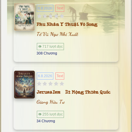
6.8.2026
Text
Phu Nhân Y Thuật Vô Song
Tế Vũ Ngư Nhi Xuất
👁 717 lượt đọc
308 Chương
6.8.2026
Text
Jerusalem – Di Mộng Thiên Quốc
Giang Hữu Tư
👁 255 lượt đọc
34 Chương