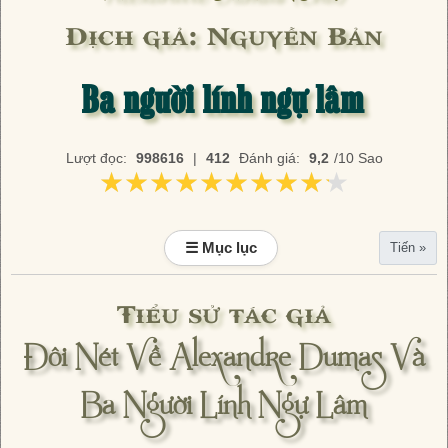
Dịch giả: Nguyễn Bản
Ba người lính ngự lâm
Lượt đọc:
998616
|
412
Đánh giá:
9,2
/10 Sao
★★★★★★★★★★
★★★★★★★★★★
☰ Mục lục
Tiến »
Tiểu sử tác giả
Đôi Nét Về Alexandre Dumas Và
Ba Người Lính Ngự Lâm