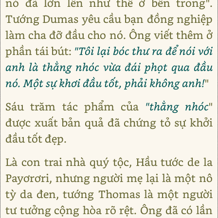
nó đã lớn lên như thế ở bên trong".
Tướng Dumas yêu cầu bạn đồng nghiệp
làm cha đỡ đầu cho nó. Ông viết thêm ở
phần tái bút:
"Tôi lại bóc thư ra để nói với
anh là thằng nhóc vừa đái phọt qua đầu
nó. Một sự khơi đầu tốt, phải không anh!
"
Sáu trăm tác phẩm của
"thằng nhóc
"
được xuất bản quả đã chứng tỏ sự khởi
đầu tốt đẹp.
Là con trai nhà quý tộc, Hầu tước de la
Payơrơri, nhưng người mẹ lại là một nô
tỳ da đen, tướng Thomas là một người
tư tưởng cộng hòa rõ rệt. Ông đã có lần