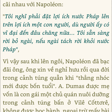
cãi nhau với Napoléon:
"
Tôi nghĩ phải đặt lợi ích nước Pháp lên
trên lợi ích một con người, dù người ấy có
vĩ đại đến đâu chăng nữa... Tôi sẵn sàng
rời bỏ ngài, nếu ngài tách rời khỏi nước
Pháp"
,
Vì vậy sau khi lên ngôi, Napoléon đã bạc
đãi ông, ông xin về nghỉ hưu rồi qua đời
trong cảnh túng quẫn khi "thằng nhóc
mới được bốn tuổi". A. Dumas được mẹ
vốn là con gái một chủ quán nuôi dưỡng
trong cảnh túng bấn ở Vilê Cốttơrê,
không được học hành, ngoại trừ mấy bài