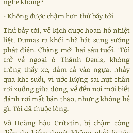
nghe không?
- Không được chậm hơn thứ bảy tới.
Thứ bảy tới, vở kịch được hoan hô nhiệt
liệt. Dumas ra khỏi nhà hát sung sướng
phát điên. Chàng mới hai sáu tuổi. "Tôi
trở về ngoại ô Thánh Denis, không
trông thấy xe, đâm cả vào ngựa, nhảy
qua khe suối, vì ước lượng sai hụt chân
rơi xuống giữa dòng, về đến nơi mới biết
đánh rơi mất bản thảo, nhưng không hề
gì. Tôi đã thuộc lòng.
Vở Hoàng hậu Crítxtin, bị chậm công
diễn do kiểm duyệt không phải là tác