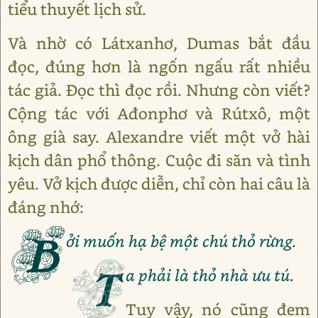
tiểu thuyết lịch sử.
Và nhờ có Látxanhơ, Dumas bắt đầu
đọc, đúng hơn là ngốn ngấu rất nhiều
tác giả. Đọc thì đọc rồi. Nhưng còn viết?
Cộng tác với Ađonphơ và Rútxô, một
ông già say. Alexandre viết một vở hài
kịch dân phổ thông. Cuộc đi săn và tình
yêu. Vở kịch được diễn, chỉ còn hai câu là
đáng nhớ:
B
ởi muốn hạ bệ một chú thỏ rừng.
T
a phải là thỏ nhà ưu tú.
Tuy vậy, nó cũng đem