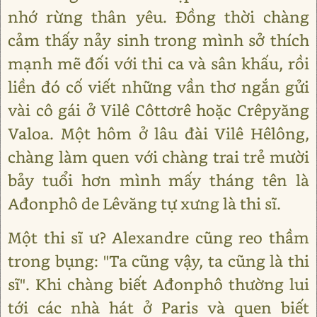
nhớ rừng thân yêu. Đồng thời chàng
cảm thấy nảy sinh trong mình sở thích
mạnh mẽ đối với thi ca và sân khấu, rồi
liền đó cố viết những vần thơ ngắn gửi
vài cô gái ở Vilê Côttơrê hoặc Crêpyăng
Valoa. Một hôm ở lâu đài Vilê Hêlông,
chàng làm quen với chàng trai trẻ mười
bảy tuổi hơn mình mấy tháng tên là
Ađonphô de Lêvăng tự xưng là thi sĩ.
Một thi sĩ ư? Alexandre cũng reo thầm
trong bụng: "Ta cũng vậy, ta cũng là thi
sĩ". Khi chàng biết Ađonphô thường lui
tới các nhà hát ở Paris và quen biết