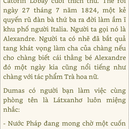
Catơrin Lơbay cười thích thú. Thế rồi
ngày 27 tháng 7 năm 1824, một kẻ
quyến rũ đàn bà thứ ba ra đời làm ầm ĩ
khu phố người Italia. Người ta gọi nó là
Alexandre. Người ta có nhẽ đã bắt quả
tang khát vọng làm cha của chàng nếu
cho chàng biết cái thằng bé Alexandre
đó một ngày kia cũng nổi tiếng như
chàng với tác phẩm Trà hoa nữ.
Dumas có người bạn làm việc cùng
phòng tên là Látxanhơ luôn miệng
nhắc:
- Nước Pháp đang mong chờ một cuốn