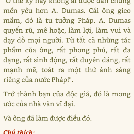
"Ở thế kỷ này không ai được dân chúng
mến yêu hơn A. Dumas. Cái ông gieo
mầm, đó là tư tưởng Pháp. A. Dumas
quyến rũ, mê hoặc, làm lợi, làm vui và
dạy dỗ mọi người. Từ tất cả những tác
phẩm của ông, rất phong phú, rất đa
dạng, rất sinh động, rất duyên dáng, rất
mạnh mẽ, toát ra một thứ ánh sáng
riêng của nước Pháp!".
Trở thành bạn của độc giả, đó là mong
ước của nhà văn vĩ đại.
Và ông đã làm được điều đó.
Chú thích: