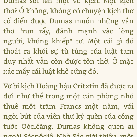
Dumas sôi lên một vở kịch. Một kịch
thơ? Ồ không, không có chuyện kịch thơ
cổ điển được Dumas muốn những vần
thơ "run rẩy, đánh mạnh vào lòng
người, khủng khiếp" cơ. Một cái gì đó
thoát ra khỏi sự tù túng của luật tam
duy nhất vẫn còn được tôn thờ. Ô mặc
xác mấy cái luật khô cứng đó.
Vở bi kịch Hoàng hậu Crítxtin đã được ra
đời như thế trong một căn phòng nhỏ
thuê một trăm Francs một năm, với
ngòi bút của viên thư ký quèn của công
tước Oóclêăng. Dumas không quen ai
ngoài Sácnôđiê. Nhờ Sác giới thiệu, một