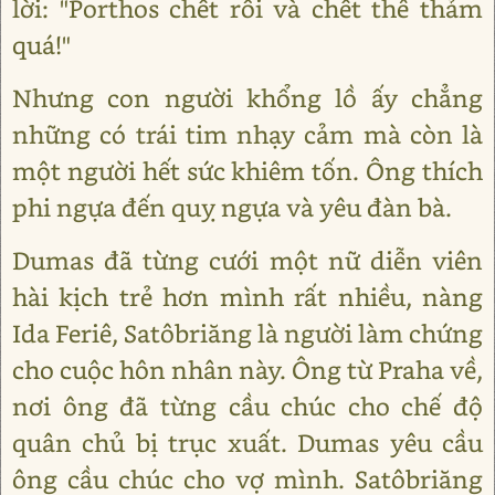
lời: "Porthos chết rồi và chết thê thảm
quá!"
Nhưng con người khổng lồ ấy chẳng
những có trái tim nhạy cảm mà còn là
một người hết sức khiêm tốn. Ông thích
phi ngựa đến quỵ ngựa và yêu đàn bà.
Dumas đã từng cưới một nữ diễn viên
hài kịch trẻ hơn mình rất nhiều, nàng
Ida Feriê, Satôbriăng là người làm chứng
cho cuộc hôn nhân này. Ông từ Praha về,
nơi ông đã từng cầu chúc cho chế độ
quân chủ bị trục xuất. Dumas yêu cầu
ông cầu chúc cho vợ mình. Satôbriăng