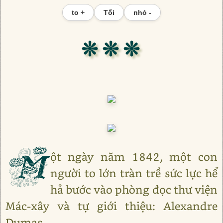
to +
Tối
nhỏ -
❊ ❊ ❊
M
ột ngày năm 1842, một con
người to lớn tràn trề sức lực hể
hả bước vào phòng đọc thư viện
Mác-xây và tự giới thiệu: Alexandre
Dumas.