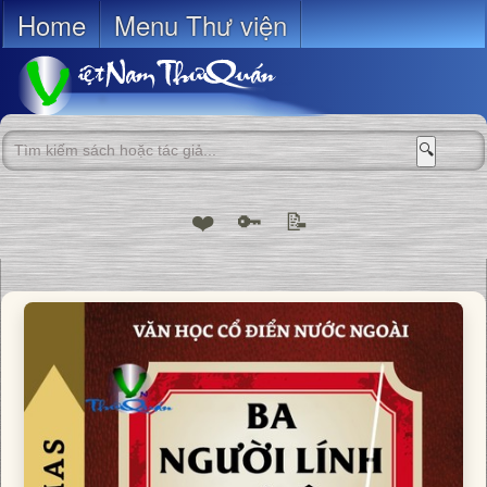
Home
Menu Thư viện
🔍
❤️
🔑
📝