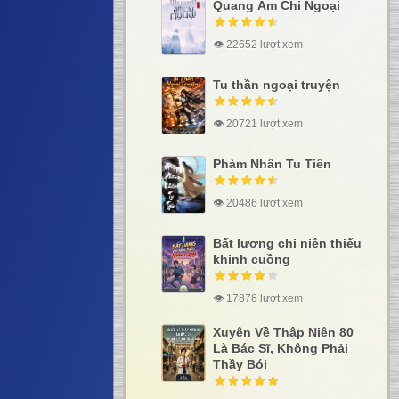
Quang Âm Chi Ngoại
👁 22652 lượt xem
Tu thần ngoại truyện
👁 20721 lượt xem
Phàm Nhân Tu Tiên
👁 20486 lượt xem
Bất lương chi niên thiếu
khinh cuồng
👁 17878 lượt xem
Xuyên Về Thập Niên 80
Là Bác Sĩ, Không Phải
Thầy Bói