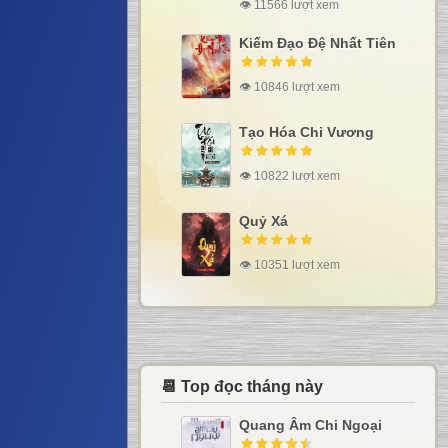
👁 11566 lượt xem
Kiếm Đạo Đệ Nhất Tiên
👁 10846 lượt xem
Tạo Hóa Chi Vương
👁 10822 lượt xem
Quỷ Xá
👁 10351 lượt xem
📆 Top đọc tháng này
Quang Âm Chi Ngoại