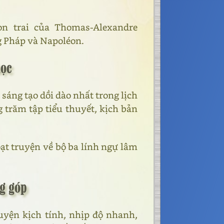
 con trai của Thomas-Alexandre
g Pháp và Napoléon.
học
sáng tạo dồi dào nhất trong lịch
g trăm tập tiểu thuyết, kịch bản
ạt truyện về bộ ba lính ngự lâm
g góp
ruyện kịch tính, nhịp độ nhanh,