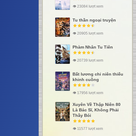
👁 23084 lượt xem
Tu thần ngoại truyện
👁 20905 lượt xem
Phàm Nhân Tu Tiên
👁 20739 lượt xem
Bất lương chi niên thiếu
khinh cuồng
👁 17956 lượt xem
Xuyên Về Thập Niên 80
Là Bác Sĩ, Không Phải
Thầy Bói
👁 11577 lượt xem