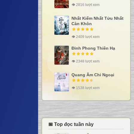
👁 2816 lượt xem
Nhất Kiếm Nhất Tửu Nhất
Càn Khôn
👁 2409 lượt xem
Đỉnh Phong Thiên Hạ
👁 2348 lượt xem
Quang Âm Chi Ngoại
👁 1538 lượt xem
📅 Top đọc tuần này