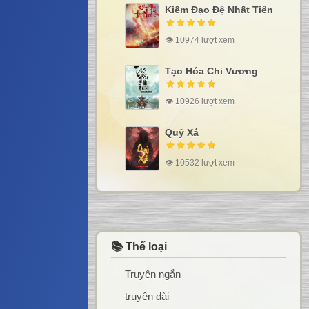
Kiếm Đạo Đệ Nhất Tiên
👁 10974 lượt xem
Tạo Hóa Chi Vương
👁 10926 lượt xem
Quỷ Xá
👁 10532 lượt xem
📚 Thể loại
Truyện ngắn
truyện dài