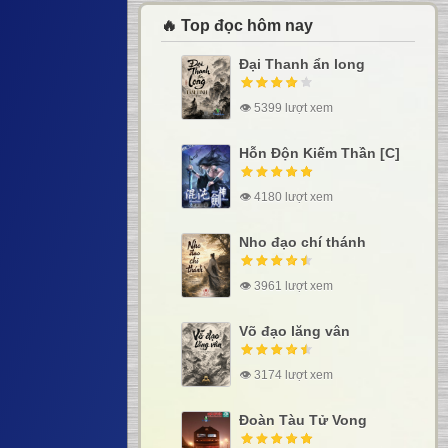
🔥 Top đọc hôm nay
Đại Thanh ẩn long
👁 5399 lượt xem
Hỗn Độn Kiếm Thần [C]
👁 4180 lượt xem
Nho đạo chí thánh
👁 3961 lượt xem
Võ đạo lăng vân
👁 3174 lượt xem
Đoàn Tàu Tử Vong