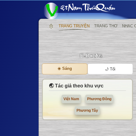
TRANG TRUYỆN
TRANG THƠ
NHẠC 
☀️ Sáng
🌙 Tối
🌏 Tác giả theo khu vực
Việt Nam
Phương Đông
Phương Tây