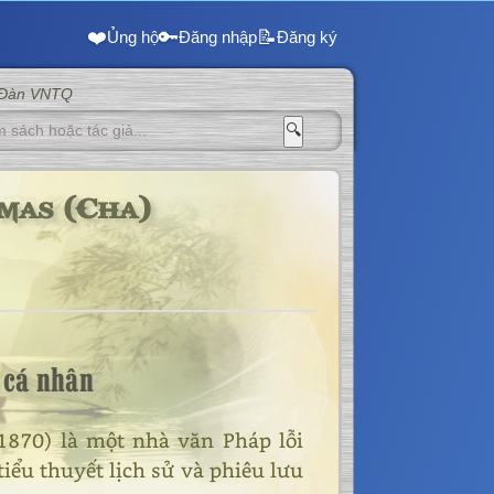
❤️
🔑
📝
Ủng hộ
Đăng nhập
Đăng ký
 Đàn VNTQ
🔍
mas (Cha)
 cá nhân
870) là một nhà văn Pháp lỗi
tiểu thuyết lịch sử và phiêu lưu