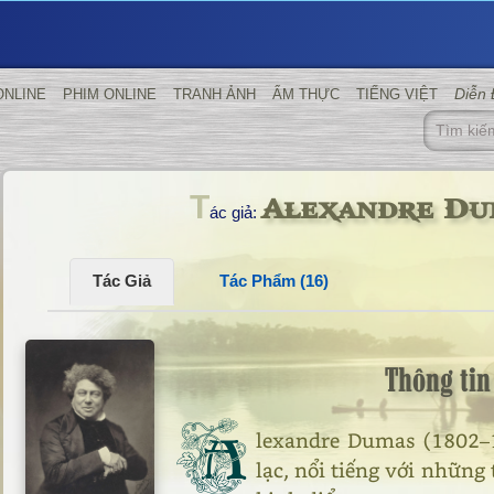
Diễn
ONLINE
PHIM ONLINE
TRANH ẢNH
ẨM THỰC
TIẾNG VIỆT
Alexandre Du
T
ác giả:
Tác Giả
Tác Phẩm (16)
Thông tin
A
lexandre Dumas (1802–1
lạc, nổi tiếng với những 