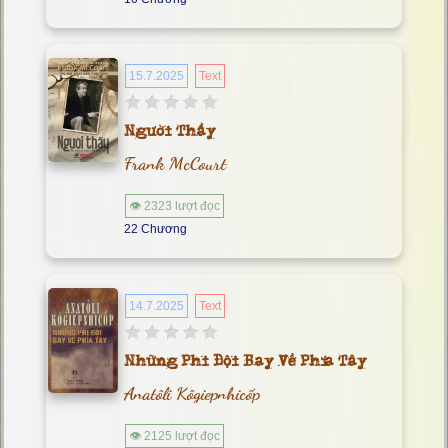
15.7.2025
Text
Người Thầy
Frank McCourt
👁 2323 lượt đọc
22 Chương
14.7.2025
Text
Những Phi Đội Bay Về Phía Tây
Anatôli Kôgiepnhicốp
👁 2125 lượt đọc