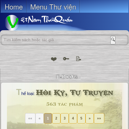
Home
Menu Thư viện
🔍
❤️
🔑
📝
Hồi Ký, Tự Truyện
T
hể loại:
563 tác phẩm
««
«
1
2
3
4
5
»
»»