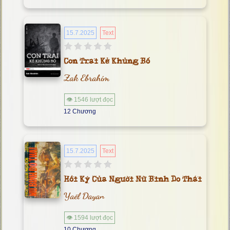
15.7.2025
Text
Con Trai Kẻ Khủng Bố
Zak Ebrahim
👁 1546 lượt đọc
12 Chương
15.7.2025
Text
Hồi Ký Của Người Nữ Binh Do Thái
Yaël Dayan
👁 1594 lượt đọc
10 Chương