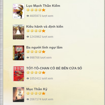
Lục Mạch Thần Kiếm
👁 4605973 lượt xem
Kiêu hãnh và định kiến
👁 1243962 lượt xem
Ba người lính ngự lâm
👁 998768 lượt xem
TỐT-TÔ-CHAN CÔ BÉ BÊN CỬA SỔ
👁 1052411 lượt xem
Mục Thần Ký
👁 2067174 lượt xem