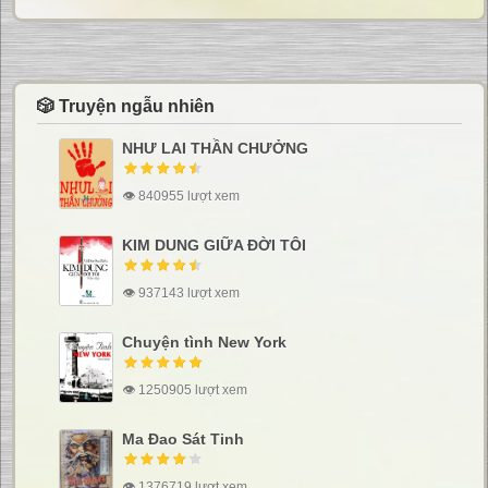
🎲 Truyện ngẫu nhiên
NHƯ LAI THẦN CHƯỞNG
👁 840955 lượt xem
KIM DUNG GIỮA ĐỜI TÔI
👁 937143 lượt xem
Chuyện tình New York
👁 1250905 lượt xem
Ma Đao Sát Tinh
👁 1376719 lượt xem