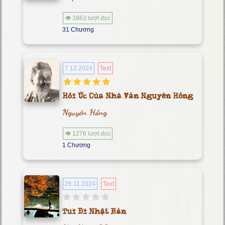
👁 3863 lượt đọc
31 Chương
7.12.2024
Text
Hồi Ức Của Nhà Văn Nguyên Hồng
Nguyên Hồng
👁 1276 lượt đọc
1 Chương
26.11.2024
Text
Tui Đi Nhật Bản