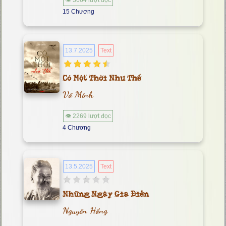
👁 3664 lượt đọc
15 Chương
13.7.2025
Text
Có Một Thời Như Thế
Võ Minh
👁 2269 lượt đọc
4 Chương
13.5.2025
Text
Những Ngày Gia Điền
Nguyên Hồng