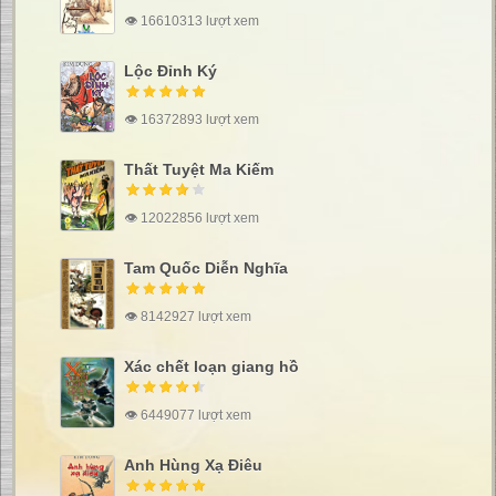
👁 16610313 lượt xem
Lộc Đỉnh Ký
👁 16372893 lượt xem
Thất Tuyệt Ma Kiếm
👁 12022856 lượt xem
Tam Quốc Diễn Nghĩa
👁 8142927 lượt xem
Xác chết loạn giang hồ
👁 6449077 lượt xem
Anh Hùng Xạ Điêu