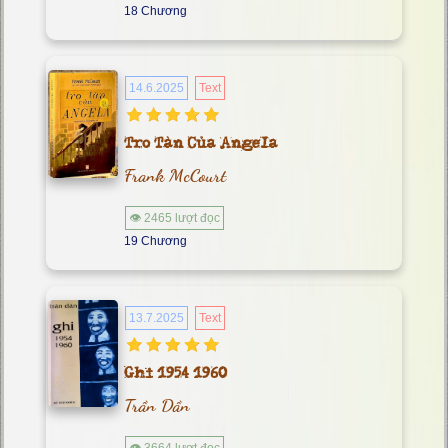
18 Chương
14.6.2025
Text
Tro Tàn Của Angela
Frank McCourt
👁 2465 lượt đọc
19 Chương
13.7.2025
Text
Ghi 1954 1960
Trần Dần