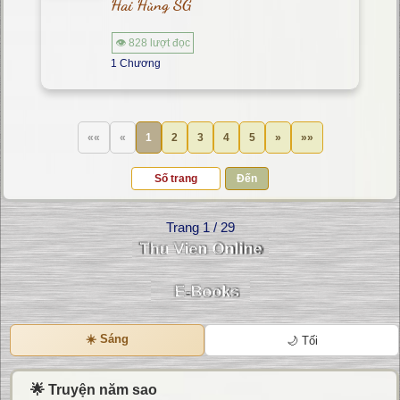
Hai Hùng SG
👁 828 lượt đọc
1 Chương
««
«
1
2
3
4
5
»
»»
Đến
Trang 1 / 29
☀️ Sáng
🌙 Tối
🌟 Truyện năm sao