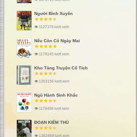
Người Bình Xuyên
👁 1127378 lượt xem
Nếu Còn Có Ngày Mai
👁 1178145 lượt xem
Kho Tàng Truyện Cổ Tích
👁 1203156 lượt xem
Ngũ Hành Sinh Khắc
👁 1178408 lượt xem
ĐOẠN KIẾM THÙ
👁 1382469 lượt xem