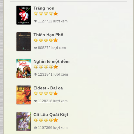
Trăng non
👁 1127712 lượt xem
Thiên Hạc Phổ
👁 808272 lượt xem
Nghìn lẻ một đêm
👁 1231841 lượt xem
Eldest - Đại ca
👁 1128218 lượt xem
Cô Lâu Quái Kiệt
👁 1107366 lượt xem