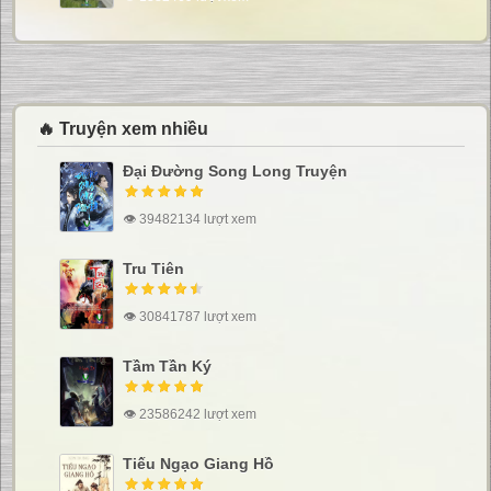
🔥 Truyện xem nhiều
Đại Đường Song Long Truyện
👁 39482134 lượt xem
Tru Tiên
👁 30841787 lượt xem
Tầm Tần Ký
👁 23586242 lượt xem
Tiếu Ngạo Giang Hồ