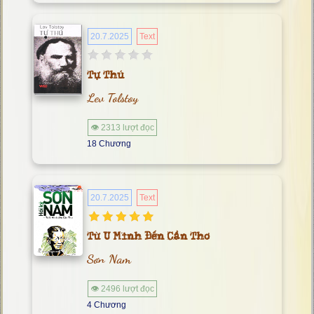
20.7.2025
Text
Tự Thú
Lev Tolstoy
👁 2313 lượt đọc
18 Chương
20.7.2025
Text
Từ U Minh Đến Cần Thơ
Sơn Nam
👁 2496 lượt đọc
4 Chương