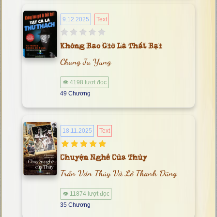
9.12.2025
Text
Không Bao Giờ Là Thất Bại
Chung Ju Yung
👁 4198 lượt đọc
49 Chương
18.11.2025
Text
Chuyện Nghề Của Thủy
Trần Văn Thủy Và Lê Thanh Dũng
👁 11874 lượt đọc
35 Chương