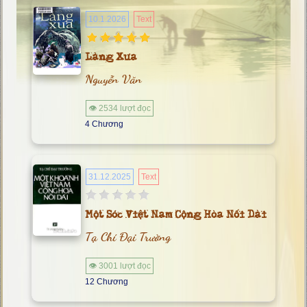
10.1.2026
Text
Làng Xưa
Nguyễn Văn
👁 2534 lượt đọc
4 Chương
31.12.2025
Text
Một Sóc Việt Nam Cộng Hòa Nối Dài
Tạ Chí Đại Trường
👁 3001 lượt đọc
12 Chương