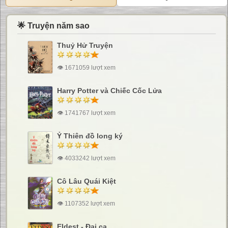
🌟 Truyện năm sao
Thuỷ Hử Truyện
👁 1671059 lượt xem
Harry Potter và Chiếc Cốc Lửa
👁 1741767 lượt xem
Ỷ Thiên đồ long ký
👁 4033242 lượt xem
Cô Lâu Quái Kiệt
👁 1107352 lượt xem
Eldest - Đại ca