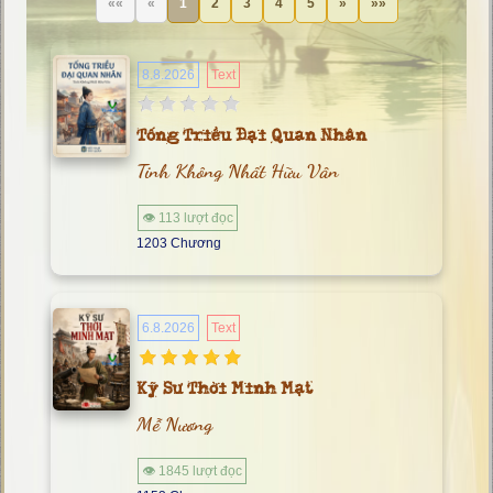
««
«
1
2
3
4
5
»
»»
8.8.2026
Text
Tống Triều Đại Quan Nhân
Tinh Không Nhất Hữu Vân
👁 113 lượt đọc
1203 Chương
6.8.2026
Text
Kỹ Sư Thời Minh Mạt
Mễ Nương
👁 1845 lượt đọc