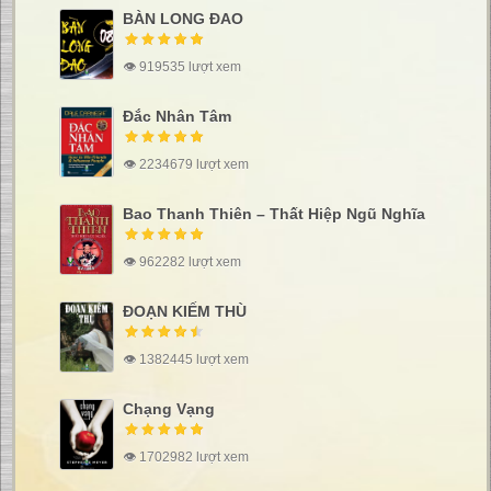
BÀN LONG ĐAO
👁 919535 lượt xem
Đắc Nhân Tâm
👁 2234679 lượt xem
Bao Thanh Thiên – Thất Hiệp Ngũ Nghĩa
👁 962282 lượt xem
ĐOẠN KIẾM THÙ
👁 1382445 lượt xem
Chạng Vạng
👁 1702982 lượt xem