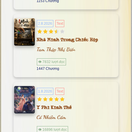
1153 Chương
2.8.2026
Text
Nhà Minh Trong Chiếc Hộp
Tam Thập Nhị Biến
👁 7832 lượt đọc
1447 Chương
1.8.2026
Text
Y Phi Kinh Thế
Cố Nhiễm Cẩm
👁 16896 lượt đọc