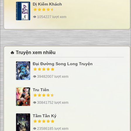
Dị Kiếm Khách
👁 1054227 lượt xem
🔥 Truyện xem nhiều
Đại Đường Song Long Truyện
👁 39482007 lượt xem
Tru Tiên
👁 30841752 lượt xem
Tầm Tần Ký
👁 23586185 lượt xem