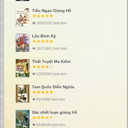
Tiếu Ngạo Giang Hồ
👁 16610162 lượt xem
Lộc Đỉnh Ký
👁 16372861 lượt xem
Thất Tuyệt Ma Kiếm
👁 12022802 lượt xem
Tam Quốc Diễn Nghĩa
👁 8142896 lượt xem
Xác chết loạn giang hồ
👁 6449038 lượt xem