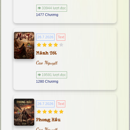
👁 33944 lượt đọc
1477 Chương
26.7.2026
Text
Mãnh Tốt
Cao Nguyệt
👁 19591 lượt đọc
1280 Chương
26.7.2026
Text
Phong Hầu
Cao Nguyệt