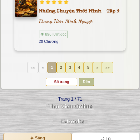
Những Chuyện Thời Minh – Tập 3
Đương Niên Minh Nguyệt
👁 896 lượt đọc
20 Chương
««
«
1
2
3
4
5
»
»»
Đến
Trang 1 / 71
☀️ Sáng
🌙 Tối