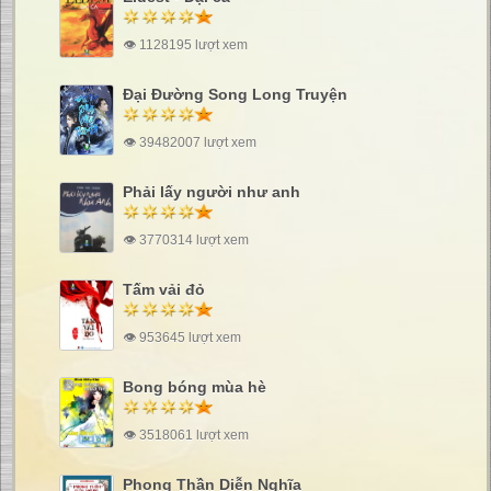
👁 1128195 lượt xem
Đại Đường Song Long Truyện
👁 39482007 lượt xem
Phải lấy người như anh
👁 3770314 lượt xem
Tấm vải đỏ
👁 953645 lượt xem
Bong bóng mùa hè
👁 3518061 lượt xem
Phong Thần Diễn Nghĩa