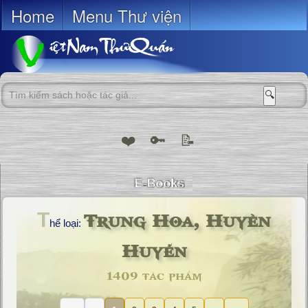
Home
Menu Thư viện
🔍
❤️
🔑
📝
Trung Hoa, Huyền
T
hể loại:
Huyễn
1409 tác phẩm