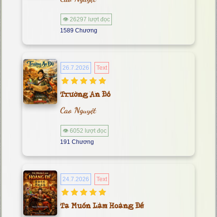
👁 26297 lượt đọc
1589 Chương
26.7.2026
Text
Trường An Đồ
Cao Nguyệt
👁 6052 lượt đọc
191 Chương
24.7.2026
Text
Ta Muốn Làm Hoàng Đế