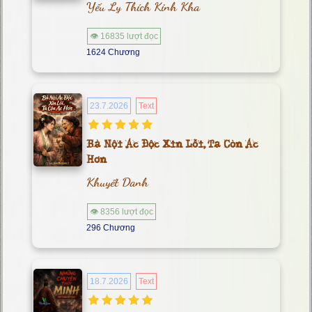
Yếu Ly Thích Kinh Kha
👁 16835 lượt đọc
1624 Chương
23.7.2026
Text
Bà Nội Ác Độc Xin Lỗi, Ta Còn Ác
Hơn
Khuyết Danh
👁 8356 lượt đọc
296 Chương
18.7.2026
Text