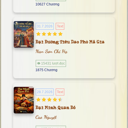
10627 Chương
31.7.2026
Text
Đại Đường Tiêu Dao Phò Mã Gia
Nan Sơn Chi Hạ
👁 15431 lượt đọc
1875 Chương
28.7.2026
Text
Đại Minh Quan Đồ
Cao Nguyệt