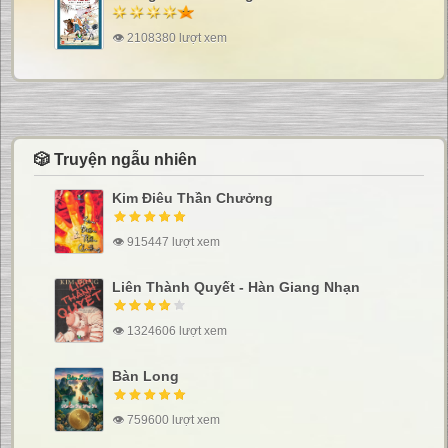
👁 2108380 lượt xem
🎲 Truyện ngẫu nhiên
Kim Điêu Thần Chưởng
👁 915447 lượt xem
Liên Thành Quyết - Hàn Giang Nhạn
👁 1324606 lượt xem
Bàn Long
👁 759600 lượt xem