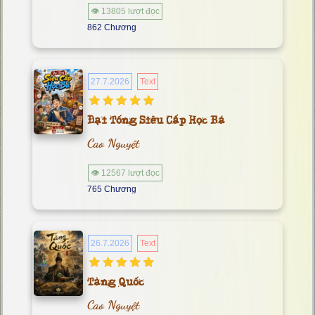
👁 13805 lượt đọc
862 Chương
27.7.2026
Text
Đại Tống Siêu Cấp Học Bá
Cao Nguyệt
👁 12567 lượt đọc
765 Chương
26.7.2026
Text
Tàng Quốc
Cao Nguyệt