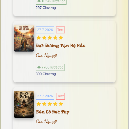
👁 10549 lượt đọc
297 Chương
27.7.2026
Text
Đại Đường Vạn Hộ Hầu
Cao Nguyệt
👁 7706 lượt đọc
390 Chương
27.7.2026
Text
Bàn Cờ Đại Tùy
Cao Nguyệt