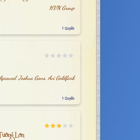
HVN Group
1 Quyển
Agrawal, Joshua Gans, Avi Goldfarb
1 Quyển
Tưởng Lớn