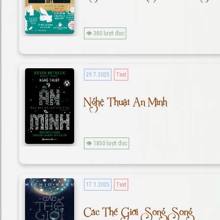
👁 380 lượt đọc
29.7.2025
Text
Nghệ Thuật Ẩn Mình
👁 1850 lượt đọc
17.1.2025
Text
Các Thế Giới Song Song