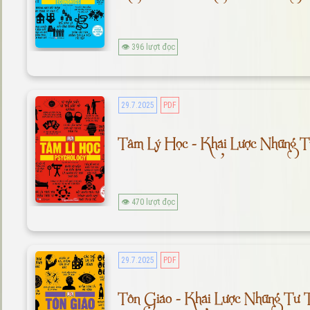
👁 396 lượt đọc
29.7.2025
PDF
Tâm Lý Học - Khái Lược Những T
👁 470 lượt đọc
29.7.2025
PDF
Tôn Giáo - Khái Lược Những Tư 