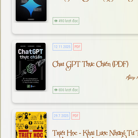
👁 490 lượt đọc
12.11.2025
PDF
Chat GPT Thực Chiến (PDF)
Ajay 
👁 656 lượt đọc
29.7.2025
PDF
Triết Học - Khái Lược Những Tư 