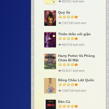
👁 902011 lượt xem
Quỷ Xá
👁 2167195 lượt xem
Thiên thần nổi giận
👁 892378 lượt xem
Harry Potter Và Phòng
Chứa Bí Mật
👁 913417 lượt xem
Đông Châu Liệt Quốc
👁 2195718 lượt xem
Đèn Cù