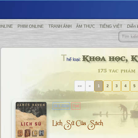
Diễn
ONLINE
PHIM ONLINE
TRANH ẢNH
ẨM THỰC
TIẾNG VIỆT
Khoa học, K
T
hể loại:
175 tác phẩm
««
«
1
2
3
4
5
28.5.2026
Text
Lịch Sử Của Sách