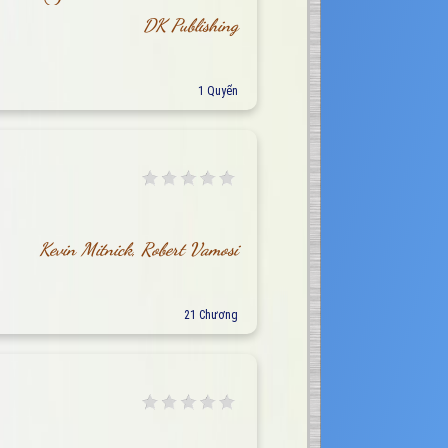
DK Publishing
1 Quyển
Kevin Mitnick, Robert Vamosi
21 Chương