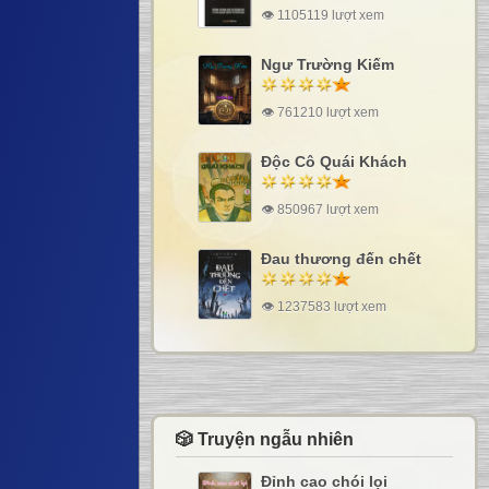
👁 1105119 lượt xem
Ngư Trường Kiếm
👁 761210 lượt xem
Độc Cô Quái Khách
👁 850967 lượt xem
Đau thương đến chết
👁 1237583 lượt xem
🎲 Truyện ngẫu nhiên
Đỉnh cao chói lọi