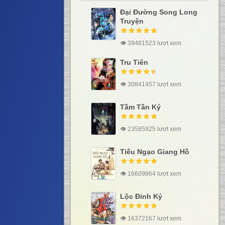
Đại Đường Song Long
Truyện
👁 39481523 lượt xem
Tru Tiên
👁 30841457 lượt xem
Tầm Tần Ký
👁 23585925 lượt xem
Tiếu Ngạo Giang Hồ
👁 16609864 lượt xem
Lộc Đỉnh Ký
👁 16372167 lượt xem