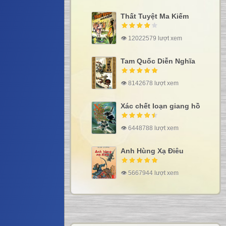
Thất Tuyệt Ma Kiếm
👁 12022579 lượt xem
Tam Quốc Diễn Nghĩa
👁 8142678 lượt xem
Xác chết loạn giang hồ
👁 6448788 lượt xem
Anh Hùng Xạ Điêu
👁 5667944 lượt xem