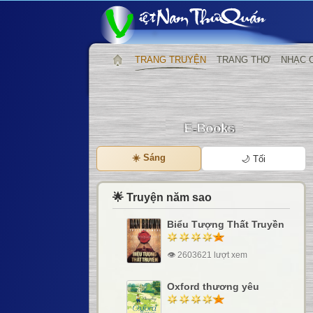
TRANG TRUYỆN
TRANG THƠ
NHẠC 
☀️ Sáng
🌙 Tối
🌟 Truyện năm sao
Biểu Tượng Thất Truyền
👁 2603621 lượt xem
Oxford thương yêu