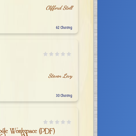
Clifford Stoll
62 Chương
Steven Levy
30 Chương
gle Workspace (PDF)