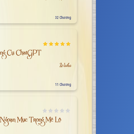
32 Chương
ông Cụ ChatGPT
Waka
11 Chương
 Ngoạn Mục Trong Mê Lộ