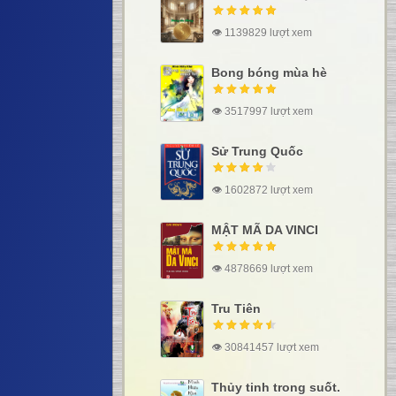
👁 1139829 lượt xem
Bong bóng mùa hè
👁 3517997 lượt xem
Sử Trung Quốc
👁 1602872 lượt xem
MẬT MÃ DA VINCI
👁 4878669 lượt xem
Tru Tiên
👁 30841457 lượt xem
Thủy tinh trong suốt.