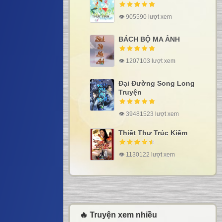
👁 905590 lượt xem
BÁCH BỘ MA ẢNH
👁 1207103 lượt xem
Đại Đường Song Long
Truyện
👁 39481523 lượt xem
Thiết Thư Trúc Kiếm
👁 1130122 lượt xem
🔥 Truyện xem nhiều