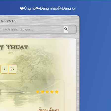
❤️
🔑
📝
Ủng hộ
Đăng nhập
Đăng ký
 Đàn VNTQ
🔍
ỹ Thuật
»
»»
James Raven