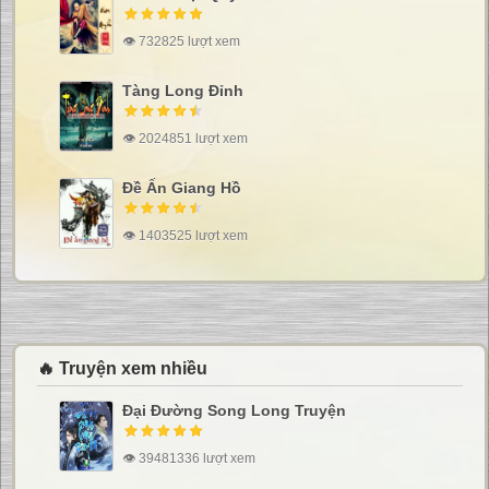
👁 732825 lượt xem
Tàng Long Đỉnh
👁 2024851 lượt xem
Đề Ấn Giang Hồ
👁 1403525 lượt xem
🔥 Truyện xem nhiều
Đại Đường Song Long Truyện
👁 39481336 lượt xem