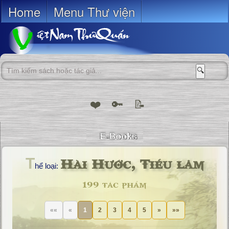
Home
Menu Thư viện
🔍
❤️
🔑
📝
Hài Hước, Tiếu lâm
T
hể loại:
199 tác phẩm
««
«
1
2
3
4
5
»
»»