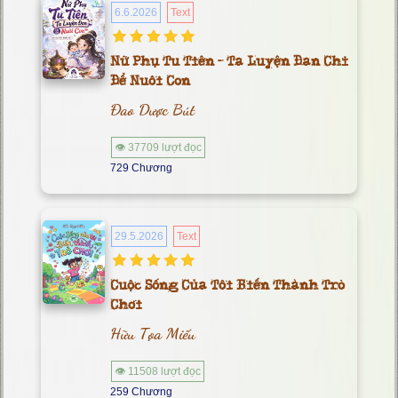
6.6.2026
Text
Nữ Phụ Tu Tiên - Ta Luyện Đan Chỉ
Để Nuôi Con
Đao Dược Bút
👁 37709 lượt đọc
729 Chương
29.5.2026
Text
Cuộc Sống Của Tôi Biến Thành Trò
Chơi
Hữu Tọa Miếu
👁 11508 lượt đọc
259 Chương