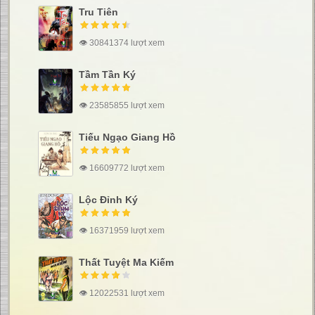
Tru Tiên
👁 30841374 lượt xem
Tầm Tần Ký
👁 23585855 lượt xem
Tiếu Ngạo Giang Hồ
👁 16609772 lượt xem
Lộc Đỉnh Ký
👁 16371959 lượt xem
Thất Tuyệt Ma Kiếm
👁 12022531 lượt xem