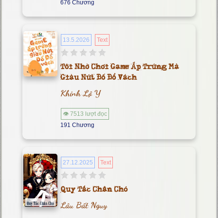
676 Chương
13.5.2026
Text
Tôi Nhờ Chơi Game Ấp Trứng Mà
Giàu Nứt Đố Đổ Vách
Khinh Lộ Y
👁 7513 lượt đọc
191 Chương
27.12.2025
Text
Quy Tắc Chân Chó
Lâu Bất Nguy