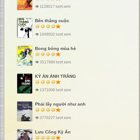
👁 1128017 lượt xem
Bên thắng cuộc
👁 1049502 lượt xem
Bong bóng mùa hè
👁 3517989 lượt xem
KỲ ÁN ÁNH TRĂNG
👁 1371008 lượt xem
Phải lấy người như anh
👁 3770227 lượt xem
Lưu Công Kỳ Án