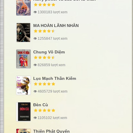
👁 1300183 lượt xem
MA HOÀN LÃNH NHÂN
👁 1255847 lượt xem
Chung Vô Diệm
👁 826859 lượt xem
Lục Mạch Thần Kiếm
👁 4605729 lượt xem
Đèn Cù
👁 1105102 lượt xem
Thiên Phật Quyển