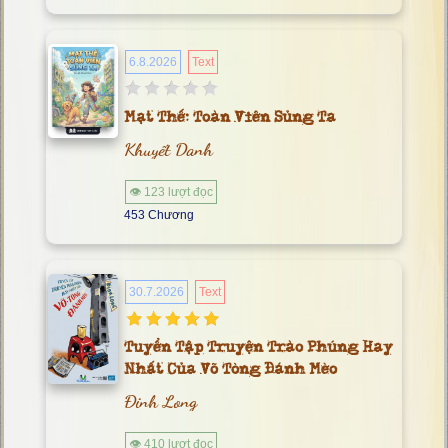
6.8.2026
Text
Mạt Thế: Toàn Viên Sủng Ta
Khuyết Danh
👁 123 lượt đọc
453 Chương
30.7.2026
Text
Tuyển Tập Truyện Trào Phúng Hay
Nhất Của Võ Tòng Đánh Mèo
Đinh Long
👁 410 lượt đọc