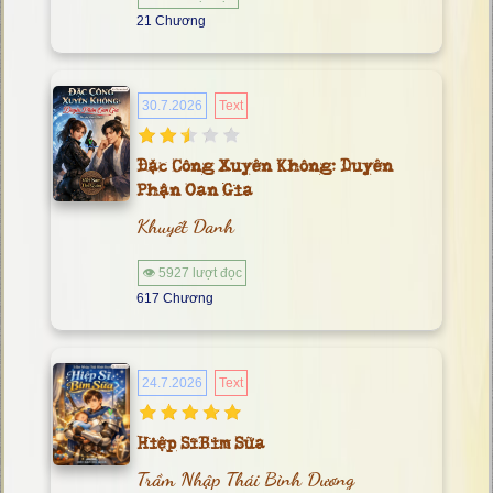
21 Chương
30.7.2026
Text
Đặc Công Xuyên Không: Duyên
Phận Oan Gia
Khuyết Danh
👁 5927 lượt đọc
617 Chương
24.7.2026
Text
Hiệp Sĩ Bỉm Sữa
Trầm Nhập Thái Bình Dương