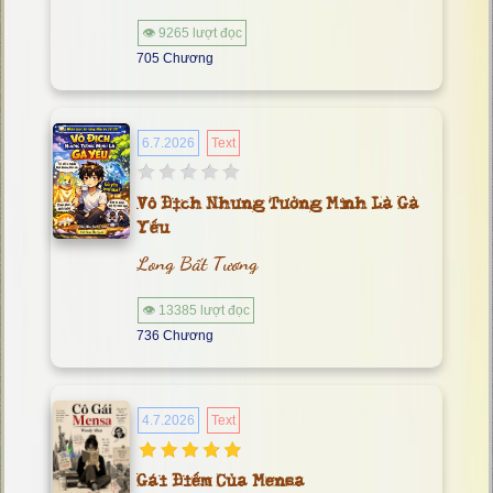
👁 9265 lượt đọc
705 Chương
6.7.2026
Text
Vô Địch Nhưng Tưởng Mình Là Gà
Yếu
Long Bất Tương
👁 13385 lượt đọc
736 Chương
4.7.2026
Text
Gái Điếm Của Mensa