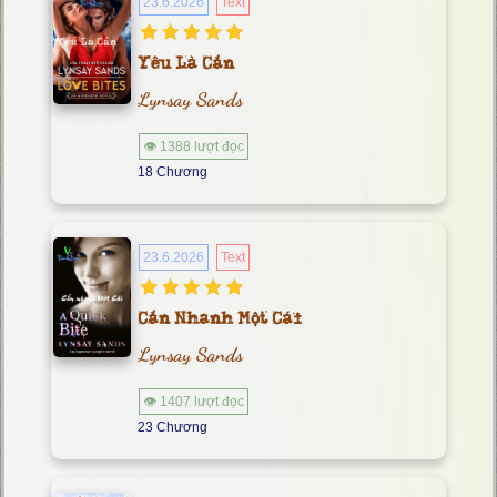
23.6.2026
Text
Yêu Là Cắn
Lynsay Sands
👁 1388 lượt đọc
18 Chương
23.6.2026
Text
Cắn Nhanh Một Cái
Lynsay Sands
👁 1407 lượt đọc
23 Chương