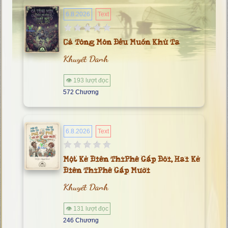
6.8.2026
Text
Cả Tông Môn Đều Muốn Khử Ta
Khuyết Danh
👁 193 lượt đọc
572 Chương
6.8.2026
Text
Một Kẻ Điên Thì Phê Gấp Đôi, Hai Kẻ
Điên Thì Phê Gấp Mười
Khuyết Danh
👁 131 lượt đọc
246 Chương