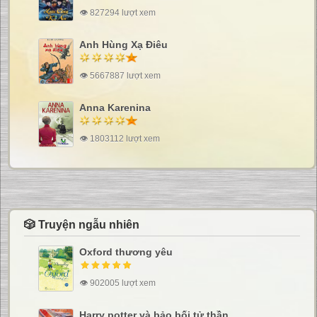
👁 827294 lượt xem
Anh Hùng Xạ Điêu
👁 5667887 lượt xem
Anna Karenina
👁 1803112 lượt xem
🎲 Truyện ngẫu nhiên
Oxford thương yêu
👁 902005 lượt xem
Harry potter và bảo bối tử thần