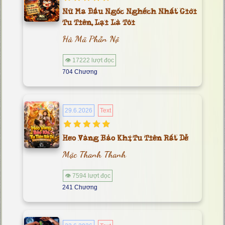
Nữ Ma Đầu Ngốc Nghếch Nhất Giới
Tu Tiên, Lại Là Tôi
Hà Mã Phẫn Nộ
👁 17222 lượt đọc
704 Chương
29.6.2026
Text
Heo Vàng Bảo Khí, Tu Tiên Rất Dễ
Mặc Thanh Thanh
👁 7594 lượt đọc
241 Chương