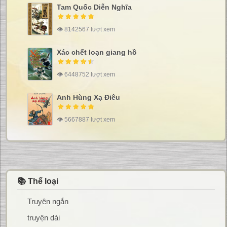
Tam Quốc Diễn Nghĩa
👁 8142567 lượt xem
Xác chết loạn giang hồ
👁 6448752 lượt xem
Anh Hùng Xạ Điêu
👁 5667887 lượt xem
📚 Thể loại
Truyện ngắn
truyện dài