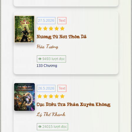
27.5.2026
Text
Nương Tử Nơi Thôn Dã
Hóa Tướng
👁 9493 lượt đọc
133 Chương
26.5.2026
Text
Cục Điều Tra Phản Xuyên Không
Lý Thế Khanh
👁 24015 lượt đọc