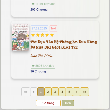
👁 11191 lượt đọc
206 Chương
27.12.2025
Text
Tôi Dựa Vào Hệ Thống Ăn Dưa Nâng
Đỡ Nửa Cái Giới Giải Trí
Bạc Hà Miêu
👁 8626 lượt đọc
96 Chương
««
«
1
2
3
4
5
»
»»
Đến