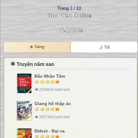
Trang 1 / 10
☀️ Sáng
🌙 Tối
🌟 Truyện năm sao
Đắc Nhân Tâm
👁 2234642 lượt xem
Giang hồ thập ác
👁 2057403 lượt xem
Eldest - Đại ca