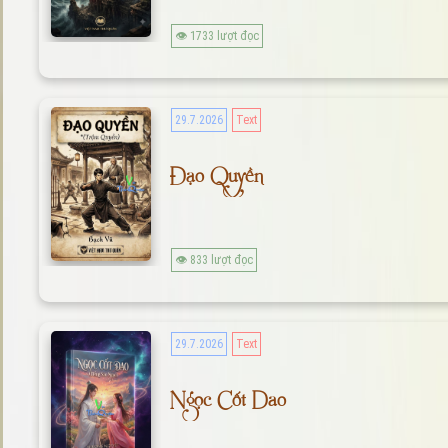
👁 1733 lượt đọc
29.7.2026
Text
Đạo Quyền
👁 833 lượt đọc
29.7.2026
Text
Ngọc Cốt Dao