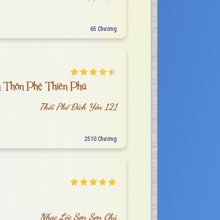
65 Chương
h Thôn Phệ Thiên Phú
Thối Phế Đích Yên 121
2510 Chương
Nhạc Lộc Sơn Sơn Chủ