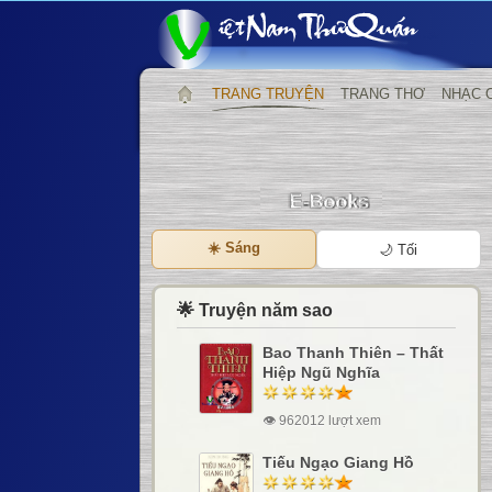
TRANG TRUYỆN
TRANG THƠ
NHẠC 
☀️ Sáng
🌙 Tối
🌟 Truyện năm sao
Bao Thanh Thiên – Thất
Hiệp Ngũ Nghĩa
👁 962012 lượt xem
Tiếu Ngạo Giang Hồ