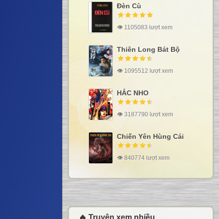
Đèn Cù
👁 1105083 lượt xem
Thiên Long Bát Bộ
👁 1095512 lượt xem
HẮC NHO
👁 3187790 lượt xem
Chiến Yên Hùng Cái
👁 840774 lượt xem
🔥 Truyện xem nhiều