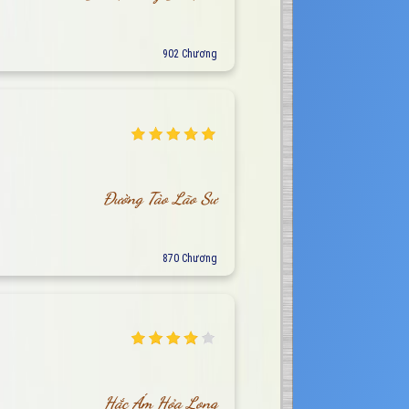
902 Chương
Đường Tào Lão Sư
870 Chương
Hắc Ám Hỏa Long