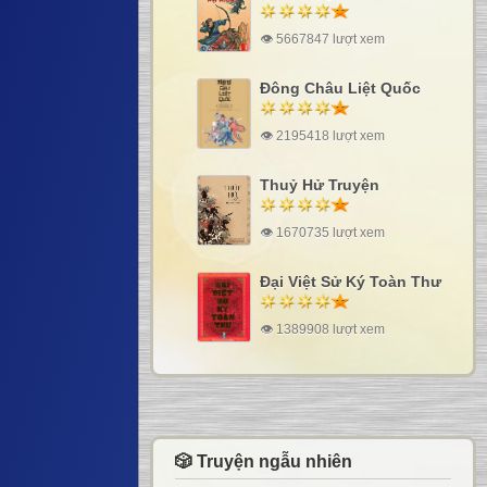
👁 5667847 lượt xem
Đông Châu Liệt Quốc
👁 2195418 lượt xem
Thuỷ Hử Truyện
👁 1670735 lượt xem
Đại Việt Sử Ký Toàn Thư
👁 1389908 lượt xem
🎲 Truyện ngẫu nhiên