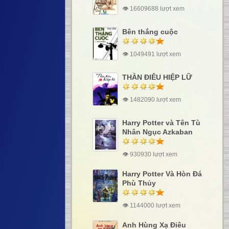
👁 16609688 lượt xem
Bên thắng cuộc
👁 1049491 lượt xem
THẦN ĐIÊU HIỆP LỮ
👁 1482090 lượt xem
Harry Potter và Tên Tù
Nhân Ngục Azkaban
👁 930930 lượt xem
Harry Potter Và Hòn Đá
Phù Thủy
👁 1144000 lượt xem
Anh Hùng Xạ Điêu