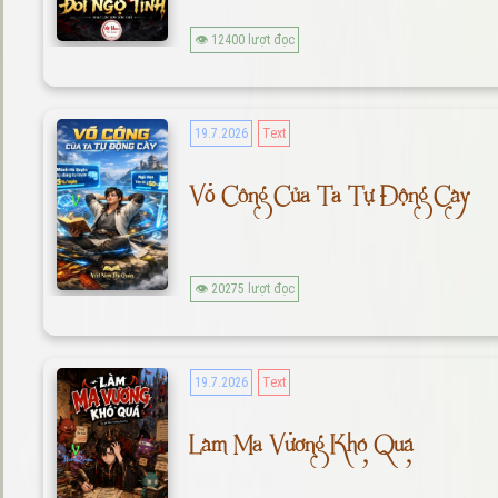
👁 12400 lượt đọc
19.7.2026
Text
Võ Công Của Ta Tự Động Cày
👁 20275 lượt đọc
19.7.2026
Text
Làm Ma Vương Khó Quá