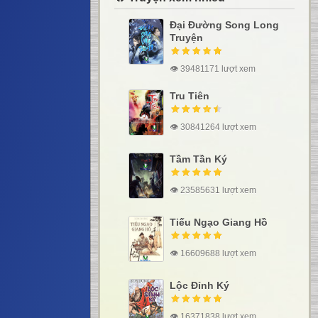
Đại Đường Song Long
Truyện
👁 39481171 lượt xem
Tru Tiên
👁 30841264 lượt xem
Tầm Tần Ký
👁 23585631 lượt xem
Tiếu Ngạo Giang Hồ
👁 16609688 lượt xem
Lộc Đỉnh Ký
👁 16371838 lượt xem