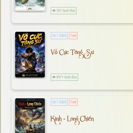
👁 391 lượt đọc
30.7.2026
Text
Võ Cực Tông Sư
👁 8971 lượt đọc
30.7.2026
Text
Kính - Long Chiến