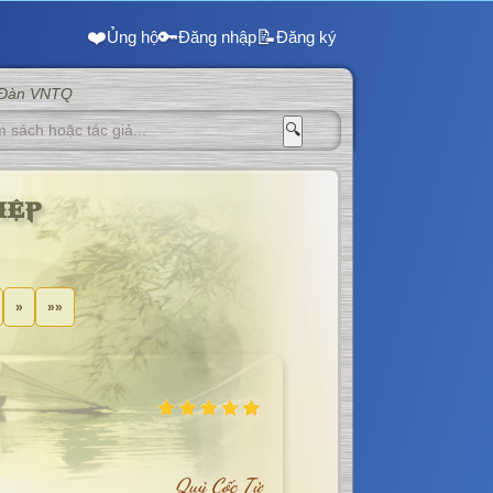
❤️
🔑
📝
Ủng hộ
Đăng nhập
Đăng ký
 Đàn VNTQ
🔍
iệp
»
»»
Quỷ Cốc Tử