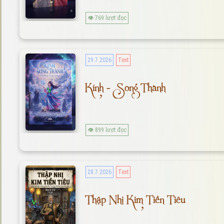
👁 769 lượt đọc
29.7.2026
Text
Kính - Song Thành
👁 899 lượt đọc
28.7.2026
Text
Thập Nhị Kim Tiền Tiêu