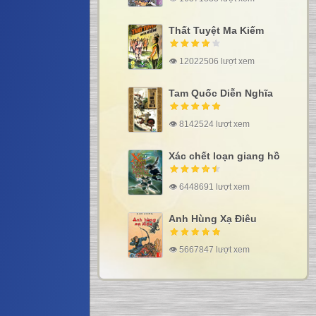
Thất Tuyệt Ma Kiếm
👁 12022506 lượt xem
Tam Quốc Diễn Nghĩa
👁 8142524 lượt xem
Xác chết loạn giang hồ
👁 6448691 lượt xem
Anh Hùng Xạ Điêu
👁 5667847 lượt xem