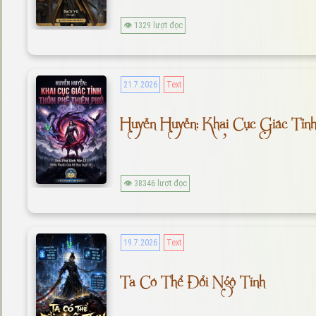
👁 1329 lượt đọc
21.7.2026
Text
Huyễn Huyễn: Khai Cục Giác Tỉn
👁 38346 lượt đọc
19.7.2026
Text
Ta Có Thể Đổi Ngộ Tính