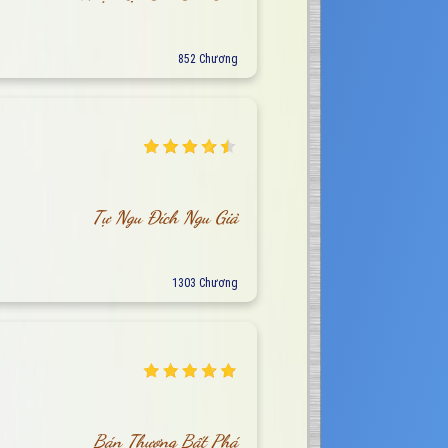
852 Chương
Tự Ngu Đích Ngu Giả
1303 Chương
Bán Thương Bất Phá