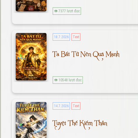
👁 7377 lượt đọc
18.7.2026
Text
Ta Bất Tử Nên Quá Mạnh
👁 10548 lượt đọc
14.7.2026
Text
Tuyệt Thế Kiếm Thần