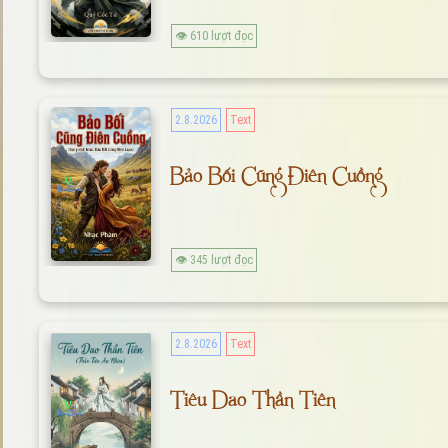
👁 610 lượt đọc
2.8.2026
Text
Bảo Bối Cũng Điên Cuồng
👁 345 lượt đọc
2.8.2026
Text
Tiêu Dao Thần Tiên