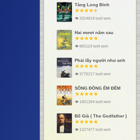
Tàng Long Đỉnh
👁 2024819 lượt xem
Hai mươi năm sau
👁 865119 lượt xem
Phải lấy người như anh
👁 3770217 lượt xem
SÔNG ĐÔNG ÊM ĐỀM
👁 1801264 lượt xem
Bố Già ( The Godfather )
👁 1327477 lượt xem