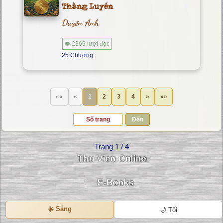
Thằng Luyến
Duyên Anh
👁 2365 lượt đọc
25 Chương
««
«
1
2
3
4
»
»»
Đến
Trang 1 / 4
☀️ Sáng
🌙 Tối