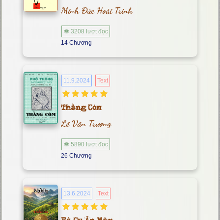
Minh Đức Hoài Trinh
👁 3208 lượt đọc
14 Chương
11.9.2024
Text
Thằng Còm
Lê Văn Trương
👁 5890 lượt đọc
26 Chương
13.6.2024
Text