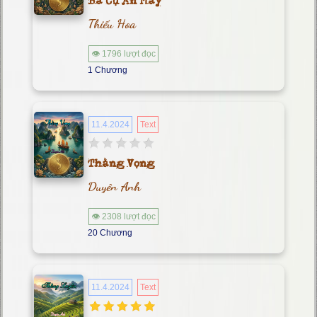
Bà Cụ Ăn Mày
Thiếu Hoa
👁 1796 lượt đọc
1 Chương
11.4.2024
Text
Thằng Vọng
Duyên Anh
👁 2308 lượt đọc
20 Chương
11.4.2024
Text