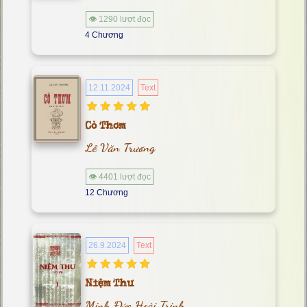
👁 1290 lượt đọc
4 Chương
12.11.2024
Text
Cỏ Thơm
Lê Văn Trương
👁 4401 lượt đọc
12 Chương
26.9.2024
Text
Niệm Thư
Minh Đức Hoài Trinh