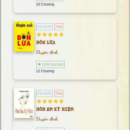
10 Chương
8.6.2026
Text
BỒN LỪA
Duyên Anh
👁 1106 lượt đọc
12 Chương
8.6.2026
Text
HÔN EM KỶ NIỆM
Duyên Anh