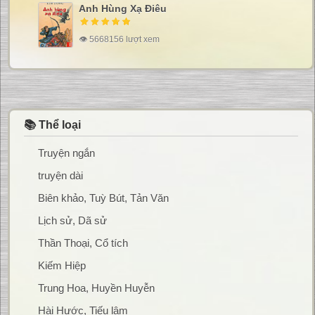
Anh Hùng Xạ Điêu
👁 5668156 lượt xem
📚 Thể loại
Truyện ngắn
truyện dài
Biên khảo, Tuỳ Bút, Tản Văn
Lịch sử, Dã sử
Thần Thoại, Cổ tích
Kiếm Hiệp
Trung Hoa, Huyền Huyễn
Hài Hước, Tiếu lâm