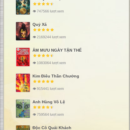
👁 747566 lượt xem
Quỷ Xá
👁 2169244 lượt xem
ÂM MƯU NGÀY TẬN THẾ
👁 1083064 lượt xem
Kim Điêu Thần Chưởng
👁 915441 lượt xem
Anh Hùng Vô Lệ
👁 759564 lượt xem
Độc Cô Quái Khách