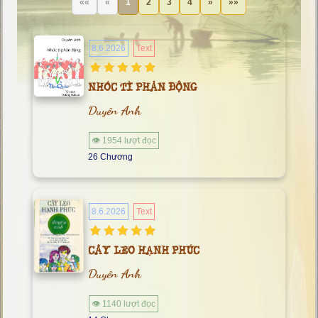
««
«
1
2
3
4
»
»»
8.6.2026
Text
NHÓC TÌ PHẢN ĐỘNG
Duyên Anh
👁 1954 lượt đọc
26 Chương
8.6.2026
Text
CÂY LEO HẠNH PHÚC
Duyên Anh
👁 1140 lượt đọc