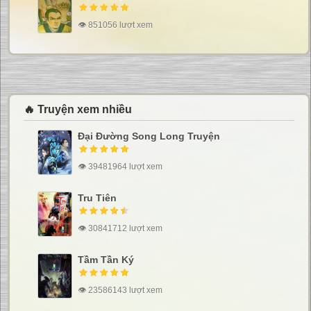
👁 851056 lượt xem
🔥 Truyện xem nhiều
Đại Đường Song Long Truyện
👁 39481964 lượt xem
Tru Tiên
👁 30841712 lượt xem
Tầm Tần Ký
👁 23586143 lượt xem