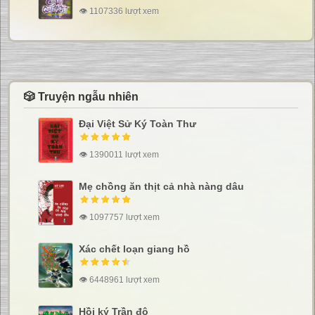
👁 1107336 lượt xem
🎲 Truyện ngẫu nhiên
Đại Việt Sử Ký Toàn Thư
👁 1390011 lượt xem
Mẹ chồng ăn thịt cả nhà nàng dâu
👁 1097757 lượt xem
Xác chết loạn giang hồ
👁 6448961 lượt xem
Hồi ký Trần độ