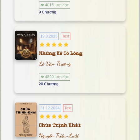
👁 4015 lượt đọc
9 Chương
19.8.2025
Text
Những Kẻ Có Lòng
Lê Văn Trương
👁 4890 lượt đọc
20 Chương
31.12.2024
Text
Chúa Trịnh Khải
Nguyễn Triệu-Luật