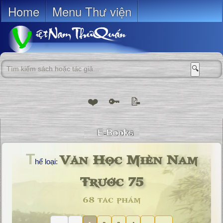
Home
Menu Thư viện
🔍
❤️
🔑
📝
Văn Học Miền Nam
T
hể loại:
Trước 75
68 tác phẩm