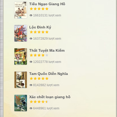
Tiếu Ngạo Giang Hồ
👁 16610131 lượt xem
Lộc Đỉnh Ký
👁 16372829 lượt xem
Thất Tuyệt Ma Kiếm
👁 12022778 lượt xem
Tam Quốc Diễn Nghĩa
👁 8142882 lượt xem
Xác chết loạn giang hồ
👁 6448961 lượt xem