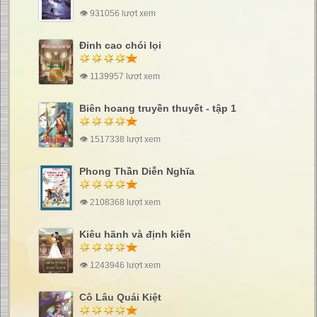
👁 931056 lượt xem
Đỉnh cao chói lọi
👁 1139957 lượt xem
Biên hoang truyền thuyết - tập 1
👁 1517338 lượt xem
Phong Thần Diễn Nghĩa
👁 2108368 lượt xem
Kiêu hãnh và định kiến
👁 1243946 lượt xem
Cô Lâu Quái Kiệt