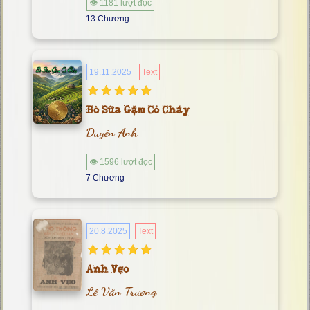
👁 1181 lượt đọc
13 Chương
19.11.2025
Text
Bò Sữa Gặm Cỏ Cháy
Duyên Anh
👁 1596 lượt đọc
7 Chương
20.8.2025
Text
Anh Vẹo
Lê Văn Trương