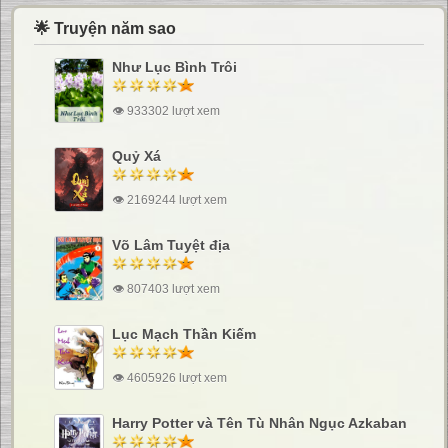
🌟 Truyện năm sao
Như Lục Bình Trôi
👁 933302 lượt xem
Quỷ Xá
👁 2169244 lượt xem
Võ Lâm Tuyệt địa
👁 807403 lượt xem
Lục Mạch Thần Kiếm
👁 4605926 lượt xem
Harry Potter và Tên Tù Nhân Ngục Azkaban