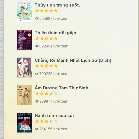
Thủy tinh trong suốt.
👁 905687 lượt xem
Thiên thần nổi giận
👁 892491 lượt xem
Chàng Rể Mạnh Nhất Lịch Sử (Dịch)
👁 790228 lượt xem
Âm Dương Tam Thư Sinh
👁 989977 lượt xem
Hành trình của sói
👁 764156 lượt xem