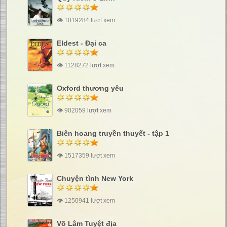
👁 1019284 lượt xem
Eldest - Đại ca
👁 1128272 lượt xem
Oxford thương yêu
👁 902059 lượt xem
Biên hoang truyền thuyết - tập 1
👁 1517359 lượt xem
Chuyện tình New York
👁 1250941 lượt xem
Võ Lâm Tuyệt địa