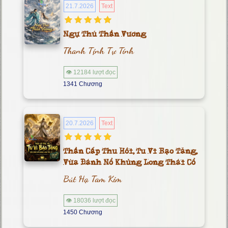
21.7.2026
Text
Ngự Thú Thần Vương
Thanh Tịnh Tự Tính
👁 12184 lượt đọc
1341 Chương
20.7.2026
Text
Thần Cấp Thu Hồi, Tu Vi Bạo Tăng,
Vừa Đánh Nổ Khủng Long Thái Cổ
Bút Hạ Tam Kim
👁 18036 lượt đọc
1450 Chương