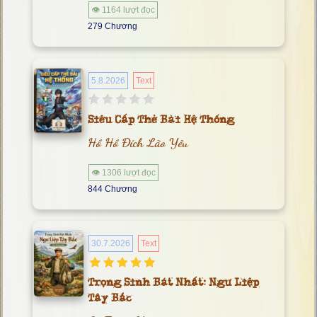
👁 1164 lượt đọc
279 Chương
5.8.2026
Text
Siêu Cấp Thẻ Bài Hệ Thống
Hồ Hồ Đích Lão Yêu
👁 1306 lượt đọc
844 Chương
30.7.2026
Text
Trọng Sinh Bát Nhất: Ngư Liệp
Tây Bắc