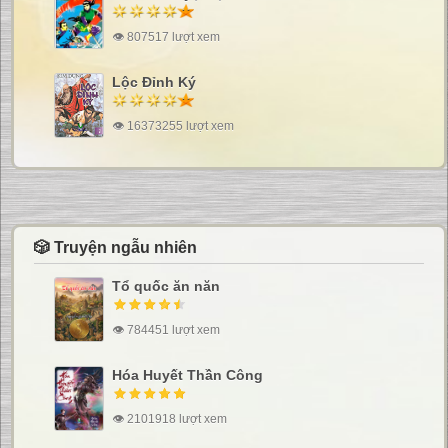
👁 807517 lượt xem
Lộc Đỉnh Ký
👁 16373255 lượt xem
🎲 Truyện ngẫu nhiên
Tổ quốc ăn năn
👁 784451 lượt xem
Hóa Huyết Thần Công
👁 2101918 lượt xem