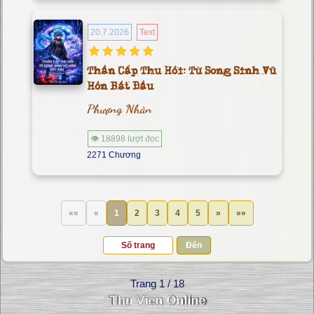
20.7.2026
Text
Thần Cấp Thu Hồi: Từ Song Sinh Vũ
Hồn Bắt Đầu
Phượng Nhàn
👁 18898 lượt đọc
2271 Chương
««
«
1
2
3
4
5
»
»»
Đến
Trang 1 / 18