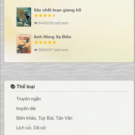
Xác chết loạn giang hồ
👁 6449209 lượt xem
Anh Hùng Xạ Điêu
👁 5668247 lượt xem
📚 Thể loại
Truyện ngắn
truyện dài
Biên khảo, Tuỳ Bút, Tản Văn
Lịch sử, Dã sử