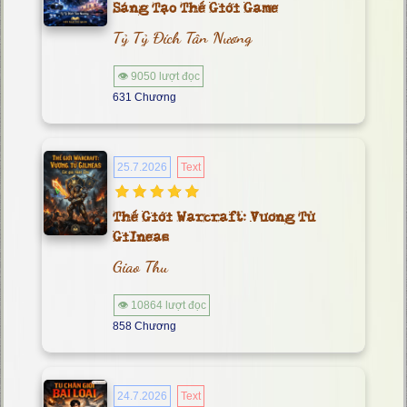
Sáng Tạo Thế Giới Game
Tỷ Tỷ Đích Tân Nương
👁 9050 lượt đọc
631 Chương
25.7.2026
Text
Thế Giới Warcraft: Vương Tử
Gilneas
Giao Thu
👁 10864 lượt đọc
858 Chương
24.7.2026
Text