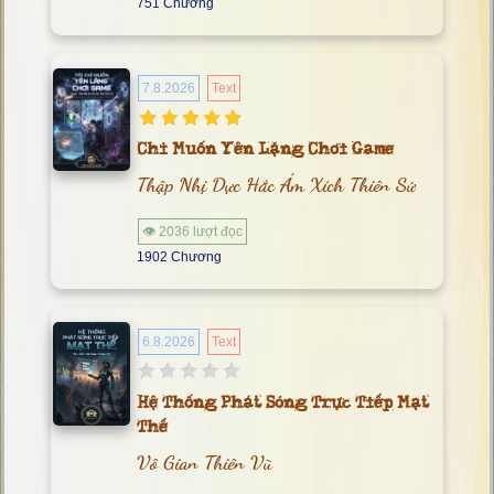
751 Chương
7.8.2026
Text
Chỉ Muốn Yên Lặng Chơi Game
Thập Nhị Dực Hắc Ám Xích Thiên Sứ
👁 2036 lượt đọc
1902 Chương
6.8.2026
Text
Hệ Thống Phát Sóng Trực Tiếp Mạt
Thế
Vô Gian Thiên Vũ