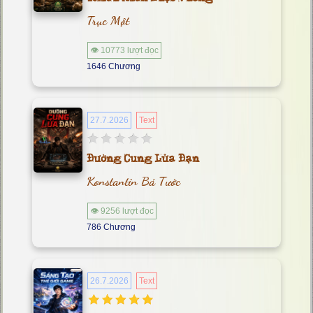
Trục Một
👁 10773 lượt đọc
1646 Chương
27.7.2026
Text
Đường Cung Lửa Đạn
Konstantin Bá Tước
👁 9256 lượt đọc
786 Chương
26.7.2026
Text