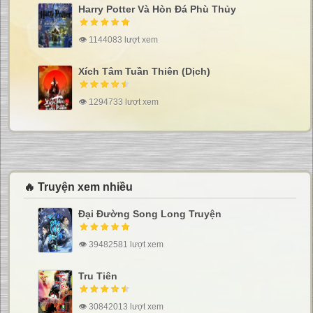
Harry Potter Và Hòn Đá Phù Thủy
👁 1144083 lượt xem
Xích Tâm Tuần Thiên (Dịch)
👁 1294733 lượt xem
🔥 Truyện xem nhiều
Đại Đường Song Long Truyện
👁 39482581 lượt xem
Tru Tiên
👁 30842013 lượt xem