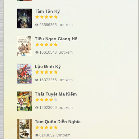
Tầm Tần Ký
👁 23586365 lượt xem
Tiếu Ngạo Giang Hồ
👁 16610543 lượt xem
Lộc Đỉnh Ký
👁 16373255 lượt xem
Thất Tuyệt Ma Kiếm
👁 12023069 lượt xem
Tam Quốc Diễn Nghĩa
👁 8143052 lượt xem