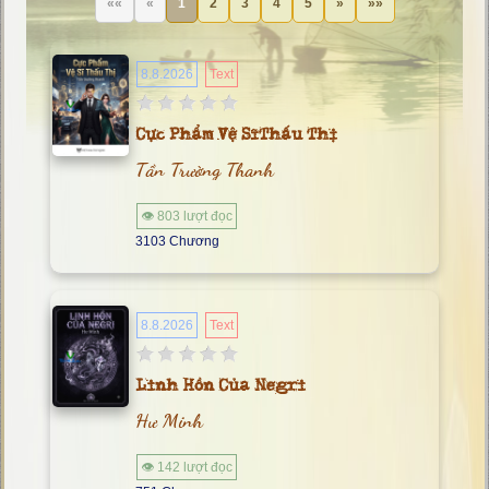
««
«
1
2
3
4
5
»
»»
8.8.2026
Text
Cực Phẩm Vệ Sĩ Thấu Thị
Tần Trường Thanh
👁 803 lượt đọc
3103 Chương
8.8.2026
Text
Linh Hồn Của Negri
Hư Minh
👁 142 lượt đọc