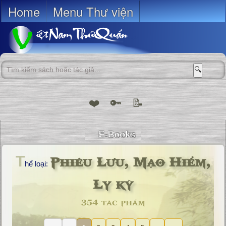
Home
Menu Thư viện
🔍
❤️
🔑
📝
Phiêu Lưu, Mạo Hiểm,
T
hể loại:
Ly kỳ
354 tác phẩm