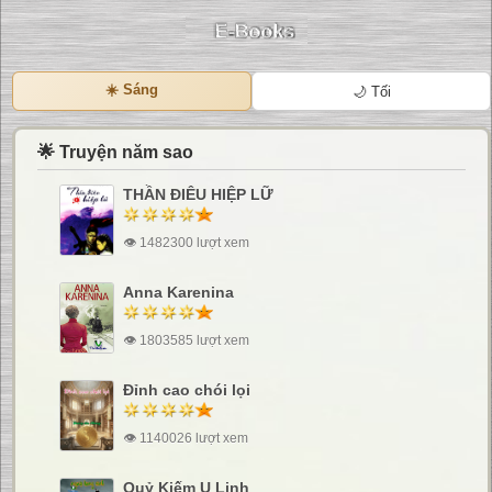
☀️ Sáng
🌙 Tối
🌟 Truyện năm sao
THẦN ĐIÊU HIỆP LỮ
👁 1482300 lượt xem
Anna Karenina
👁 1803585 lượt xem
Đỉnh cao chói lọi
👁 1140026 lượt xem
Quỷ Kiếm U Linh