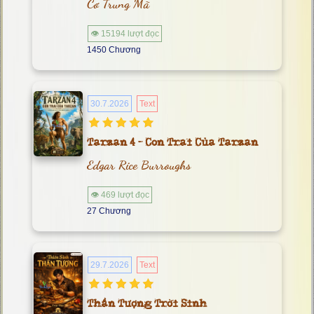
Cơ Trung Mã
👁 15194 lượt đọc
1450 Chương
30.7.2026
Text
Tarzan 4 - Con Trai Của Tarzan
Edgar Rice Burroughs
👁 469 lượt đọc
27 Chương
29.7.2026
Text
Thần Tượng Trời Sinh