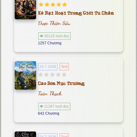
Kẻ Bại Hoại Trong Giới Tu Chân
Dược Thiên Sầu
👁 30126 lượt đọc
1257 Chương
24.7.2026
Text
Cao Sơn Mục Trường
Toàn Thạch
👁 11287 lượt đọc
642 Chương