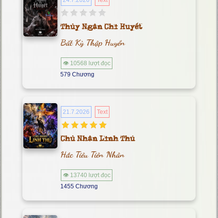
24.7.2026
Text
Thủy Ngân Chi Huyết
Bất Kỳ Thập Huyền
👁 10568 lượt đọc
579 Chương
21.7.2026
Text
Chủ Nhân Linh Thú
Hắc Tiêu Tiên Nhân
👁 13740 lượt đọc
1455 Chương