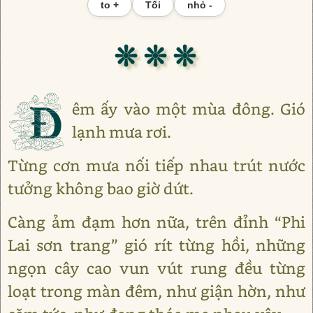
to +
Tối
nhỏ -
❊ ❊ ❊
Đ
êm ấy vào một mùa đông. Gió
lạnh mưa rơi.
Từng cơn mưa nối tiếp nhau trút nước
tưởng không bao giờ dứt.
Càng ảm đạm hơn nữa, trên đỉnh “Phi
Lai sơn trang” gió rít từng hồi, những
ngọn cây cao vun vút rung đều từng
loạt trong màn đêm, như giận hờn, như