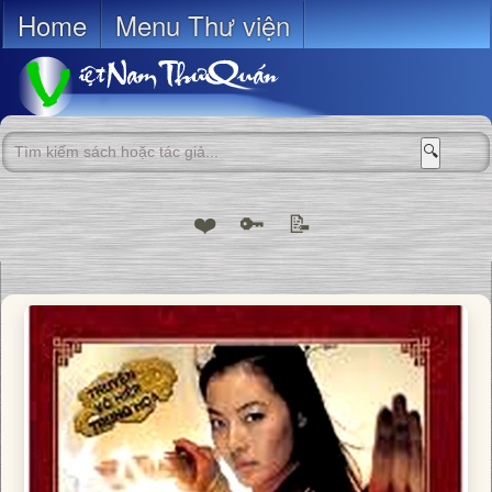
Home
Menu Thư viện
🔍
❤️
🔑
📝