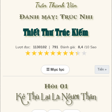
Trần Thanh Vân
Đánh máy: Trúc Nhi
Thiết Thư Trúc Kiếm
Lượt đọc:
1130102
|
791
Đánh giá:
8,4
/10 Sao
★★★★★★★★★★
★★★★★★★★★★
☰ Mục lục
Tiến »
Hồi 01
Kẻ Thù Lại Là Người Thân