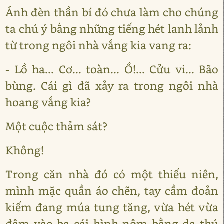
Ánh đèn thần bí đó chưa làm cho chúng
ta chú ý bằng những tiếng hét lanh lảnh
từ trong ngôi nhà vắng kia vang ra:
- Lồ ha... Cơ... toàn... Ồ!... Cửu vi... Bão
bùng. Cái gì đã xảy ra trong ngôi nhà
hoang vắng kia?
Một cuộc thảm sát?
Không!
Trong căn nhà đó có một thiếu niên,
mình mặc quần áo chẽn, tay cầm đoản
kiếm đang múa tung tăng, vừa hét vừa
đâm vào ba cái hình nộm bằng da thú