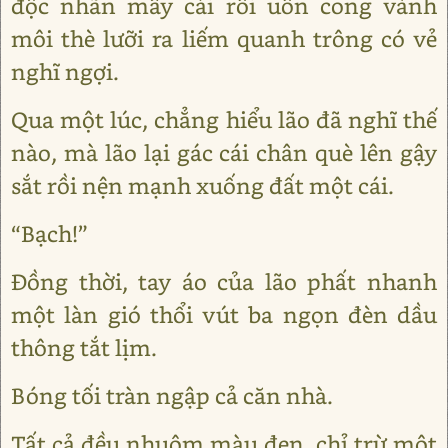
độc nhãn mấy cái rồi uốn cong vành
môi thè lưỡi ra liếm quanh trông có vẻ
nghĩ ngợi.
Qua một lúc, chẳng hiểu lão đã nghĩ thế
nào, mà lão lại gác cái chân què lên gậy
sắt rồi nện mạnh xuống đất một cái.
“Bạch!”
Đồng thời, tay áo của lão phất nhanh
một làn gió thổi vút ba ngọn đèn dầu
thông tắt lịm.
Bóng tối tràn ngập cả căn nhà.
Tất cả đều nhuộm màu đen, chỉ trừ một