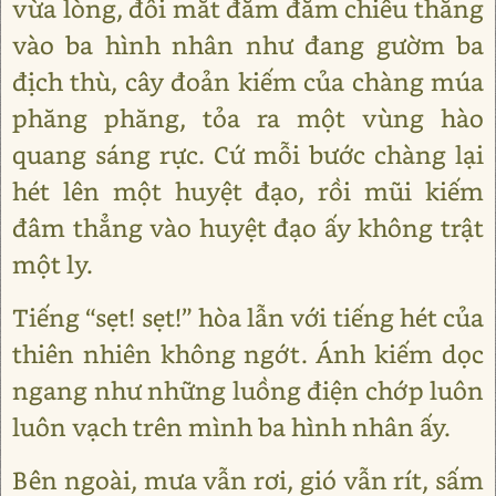
vừa lòng, đôi mắt đăm đăm chiếu thẳng
vào ba hình nhân như đang gườm ba
địch thù, cây đoản kiếm của chàng múa
phăng phăng, tỏa ra một vùng hào
quang sáng rực. Cứ mỗi bước chàng lại
hét lên một huyệt đạo, rồi mũi kiếm
đâm thẳng vào huyệt đạo ấy không trật
một ly.
Tiếng “sẹt! sẹt!” hòa lẫn với tiếng hét của
thiên nhiên không ngớt. Ánh kiếm dọc
ngang như những luồng điện chớp luôn
luôn vạch trên mình ba hình nhân ấy.
Bên ngoài, mưa vẫn rơi, gió vẫn rít, sấm