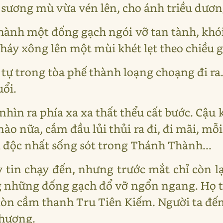
ương mù vừa vén lên, cho ánh triều dương
ành một đống gạch ngói vỡ tan tành, khói
cháy xông lên một mùi khét lẹt theo chiều g
tự trong tòa phế thành loạng choạng đi ra
uổi.
hìn ra phía xa xa thất thểu cất bước. Cậu
ào nữa, cắm đầu lủi thủi ra đi, đi mãi, mỗi
i độc nhất sống sót trong Thánh Thành...
 tin chạy đến, nhưng trước mắt chỉ còn lạ
 những đống gạch đổ vỡ ngổn ngang. Họ tì
còn cầm thanh Tru Tiên Kiếm. Người ta đ
thương.