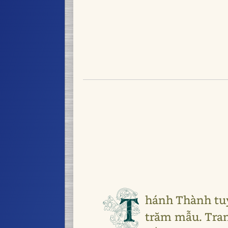
T
hánh Thành tuy 
trăm mẫu. Tran