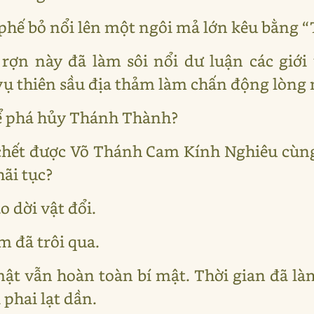
phế bỏ nổi lên một ngôi mả lớn kêu bằng 
rợn này đã làm sôi nổi dư luận các giớ
ụ thiên sầu địa thảm làm chấn động lòng 
để phá hủy Thánh Thành?
 chết được Võ Thánh Cam Kính Nghiêu cùn
ãi tục?
o dời vật đổi.
 đã trôi qua.
ật vẫn hoàn toàn bí mật. Thời gian đã l
phai lạt dần.