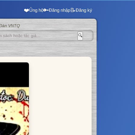
❤️
🔑
📝
Ủng hộ
Đăng nhập
Đăng ký
 Đàn VNTQ
🔍