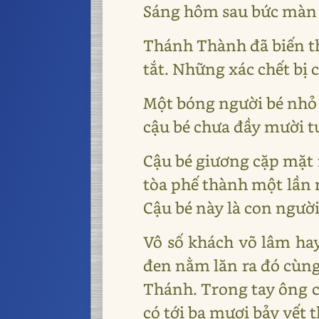
Sáng hôm sau bức màn s
Thánh Thành đã biến th
tắt. Những xác chết bị 
Một bóng người bé nhỏ 
cậu bé chưa đầy mười t
Cậu bé giương cặp mặt n
tòa phế thành một lần n
Cậu bé này là con ngườ
Vô số khách võ lâm hay
đen nằm lăn ra đó cùng
Thánh. Trong tay ông 
có tới ba mươi bảy vết 