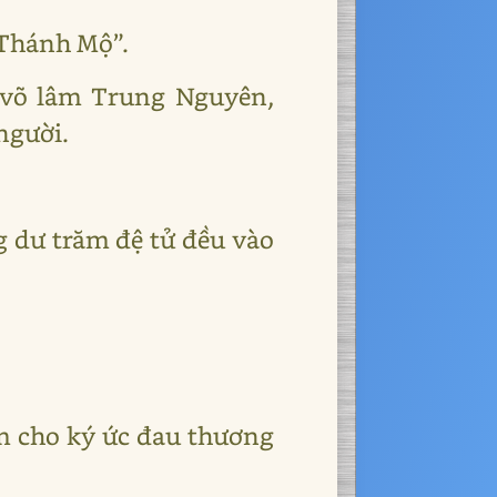
“Thánh Mộ”.
i võ lâm Trung Nguyên,
người.
g dư trăm đệ tử đều vào
àm cho ký ức đau thương