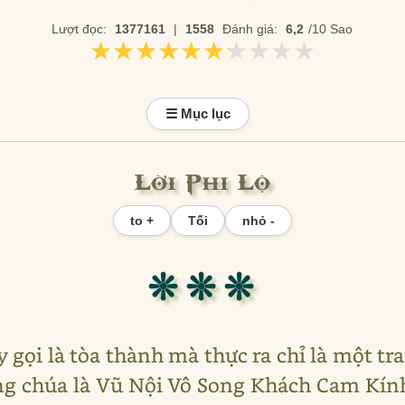
Lượt đọc:
1377161
|
1558
Đánh giá:
6,2
/10 Sao
★★★★★★★★★★
★★★★★★★★★★
☰ Mục lục
Lời Phi Lộ
to +
Tối
nhỏ -
❊ ❊ ❊
gọi là tòa thành mà thực ra chỉ là một tra
g chúa là Vũ Nội Vô Song Khách Cam Kín