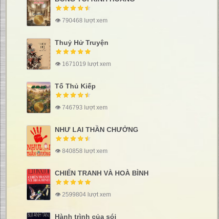
👁 790468 lượt xem
Thuỷ Hử Truyện
👁 1671019 lượt xem
Tố Thủ Kiếp
👁 746793 lượt xem
NHƯ LAI THẦN CHƯỞNG
👁 840858 lượt xem
CHIẾN TRANH VÀ HOÀ BÌNH
👁 2599804 lượt xem
Hành trình của sói