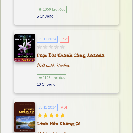
👁 1059 lượt đọc
5 Chương
15.11.2024
Text
Cuộc Đời Thánh Tăng Ananda
Hellmuth Hecker
👁 1128 lượt đọc
10 Chương
15.11.2024
PDF
Linh Hồn Không Có