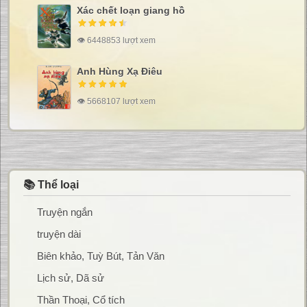
Xác chết loạn giang hồ
👁 6448853 lượt xem
Anh Hùng Xạ Điêu
👁 5668107 lượt xem
📚 Thể loại
Truyện ngắn
truyện dài
Biên khảo, Tuỳ Bút, Tản Văn
Lịch sử, Dã sử
Thần Thoại, Cổ tích