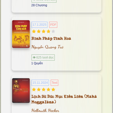
28 Chương
17.1.2025
PDF
Binh Pháp Tinh Hoa
Nguyễn Quang Trứ
👁 625 lượt đọc
1 Quyển
15.11.2024
Text
Lịch Sử Ðức Mục Kiền Liên (Mahà
Moggalàna)
Hellmuth Hecker