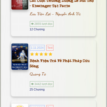
Các Cuộc Thương Lượng Lê Đức Thọ
- Kissinger Tại Paris
Lưu Văn Lợi - Nguyễn Anh Vũ
👁 2855 lượt đọc
12 Chương
1.11.2024
Text
Bệnh Viện Trả Về Phật Pháp Cứu
Sống
Quang Tử
👁 3442 lượt đọc
25 Chương