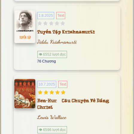
1.8.2025
Text
Tuyển Tập Krishnamurti
Jiddu Krishnamurti
👁 6552 lượt đọc
76 Chương
10.7.2025
Text
Ben-Hur – Câu Chuyện Về Đấng
Christ
Lewis Wallace
👁 6596 lượt đọc