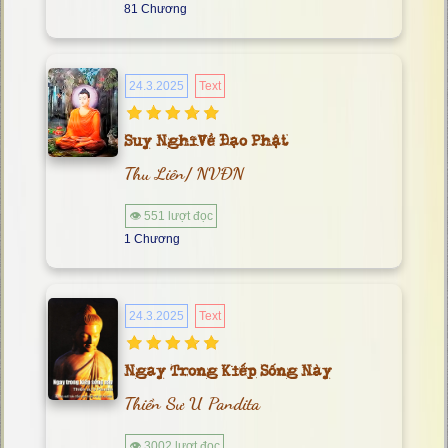
81 Chương
24.3.2025
Text
Suy Nghĩ Về Đạo Phật
Thu Liên/ NVĐN
👁 551 lượt đọc
1 Chương
24.3.2025
Text
Ngay Trong Kiếp Sống Này
Thiền Sư U Pandita
👁 3002 lượt đọc