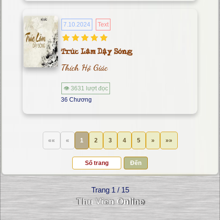
7.10.2024
Text
Trúc Lâm Dậy Sóng
Thích Hộ Giác
👁 3631 lượt đọc
36 Chương
««
«
1
2
3
4
5
»
»»
Đến
Trang 1 / 15