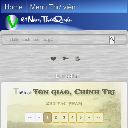
Home
Menu Thư viện
🔍
❤️
🔑
📝
Tôn giáo, Chính Trị
T
hể loại:
283 tác phẩm
««
«
1
2
3
4
5
»
»»