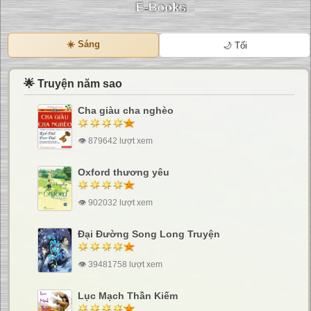
☀️ Sáng
🌙 Tối
🌟 Truyện năm sao
Cha giàu cha nghèo
👁 879642 lượt xem
Oxford thương yêu
👁 902032 lượt xem
Đại Đường Song Long Truyện
👁 39481758 lượt xem
Lục Mạch Thần Kiếm