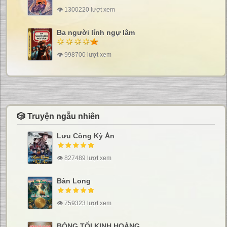
👁 1300220 lượt xem
Ba người lính ngự lâm
👁 998700 lượt xem
🎲 Truyện ngẫu nhiên
Lưu Công Kỳ Án
👁 827489 lượt xem
Bàn Long
👁 759323 lượt xem
BÓNG TỐI KINH HOÀNG