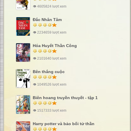
👁 4605824 lượt xem
Đắc Nhân Tâm
👁 2234659 lượt xem
Hóa Huyết Thần Công
👁 2101640 lượt xem
Bên thắng cuộc
👁 1049526 lượt xem
Biên hoang truyền thuyết - tập 1
👁 1517333 lượt xem
Harry potter và bảo bối tử thần