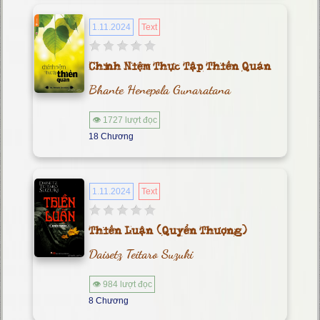
1.11.2024
Text
Chính Niệm Thực Tập Thiền Quán
Bhante Henepola Gunaratana
👁 1727 lượt đọc
18 Chương
1.11.2024
Text
Thiền Luận (Quyển Thượng)
Daisetz Teitaro Suzuki
👁 984 lượt đọc
8 Chương