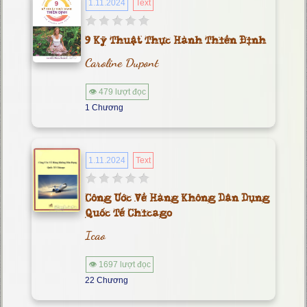
1.11.2024
Text
9 Kỹ Thuật Thực Hành Thiền Định
Caroline Dupont
👁 479 lượt đọc
1 Chương
1.11.2024
Text
Công Ước Về Hàng Không Dân Dụng
Quốc Tế Chicago
Icao
👁 1697 lượt đọc
22 Chương