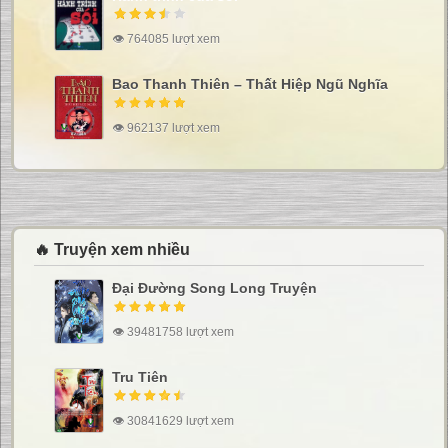
👁 764085 lượt xem
Bao Thanh Thiên – Thất Hiệp Ngũ Nghĩa
👁 962137 lượt xem
🔥 Truyện xem nhiều
Đại Đường Song Long Truyện
👁 39481758 lượt xem
Tru Tiên
👁 30841629 lượt xem