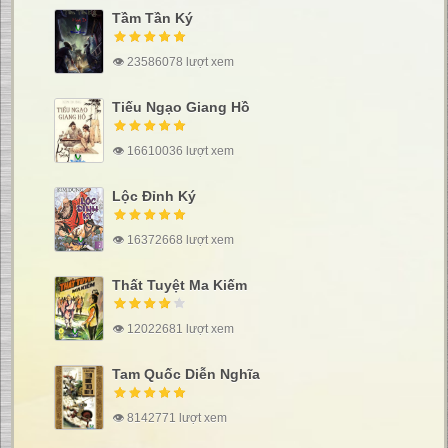
Tầm Tần Ký
👁 23586078 lượt xem
Tiếu Ngạo Giang Hồ
👁 16610036 lượt xem
Lộc Đỉnh Ký
👁 16372668 lượt xem
Thất Tuyệt Ma Kiếm
👁 12022681 lượt xem
Tam Quốc Diễn Nghĩa
👁 8142771 lượt xem