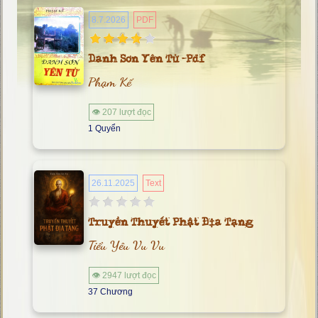
8.7.2026
PDF
Danh Sơn Yên Tử -pdf
Phạm Kế
👁 207 lượt đọc
1 Quyển
26.11.2025
Text
Truyền Thuyết Phật Địa Tạng
Tiểu Yêu Vu Vu
👁 2947 lượt đọc
37 Chương