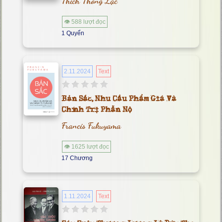
Thích Thông Lạc
👁 588 lượt đọc
1 Quyển
2.11.2024
Text
Bản Sắc, Nhu Cầu Phẩm Giá Và
Chính Trị Phẫn Nộ
Francis Fukuyama
👁 1625 lượt đọc
17 Chương
1.11.2024
Text