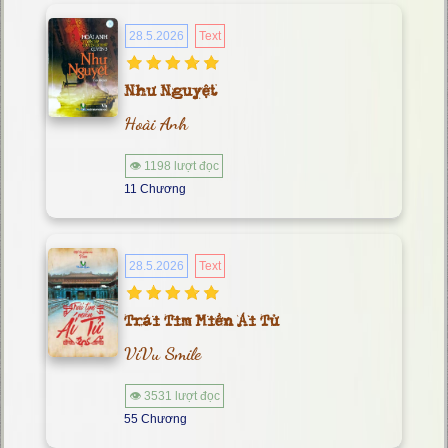
28.5.2026
Text
Như Nguyệt
Hoài Anh
👁 1198 lượt đọc
11 Chương
28.5.2026
Text
Trái Tim Miền Ái Tử
ViVu Smile
👁 3531 lượt đọc
55 Chương