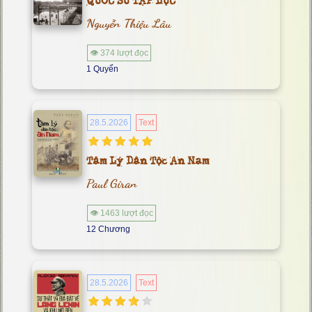
QUỐC SỬ TẠP LỤC
Nguyễn Thiệu Lâu
👁 374 lượt đọc
1 Quyển
28.5.2026
Text
Tâm Lý Dân Tộc An Nam
Paul Giran
👁 1463 lượt đọc
12 Chương
28.5.2026
Text