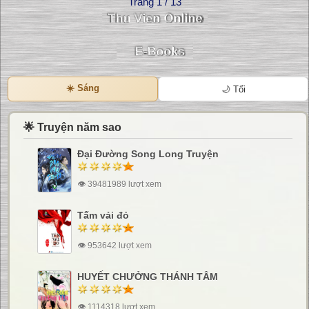
Trang 1 / 13
☀️ Sáng
🌙 Tối
🌟 Truyện năm sao
Đại Đường Song Long Truyện
👁 39481989 lượt xem
Tấm vải đỏ
👁 953642 lượt xem
HUYẾT CHƯỞNG THÁNH TÂM
👁 1114318 lượt xem