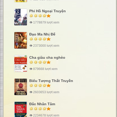
Phi Hồ Ngoại Truyện
👁 1778879 lượt xem
Đạo Ma Nhị Đế
👁 2373000 lượt xem
Cha giàu cha nghèo
👁 879668 lượt xem
Biểu Tượng Thất Truyền
👁 2603653 lượt xem
Đắc Nhân Tâm
👁 2234678 lượt xem