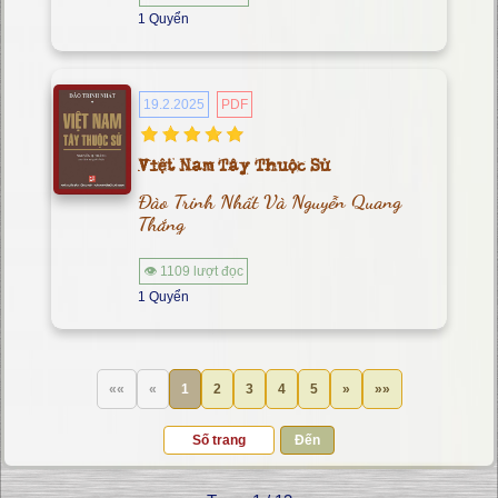
1 Quyển
19.2.2025
PDF
Việt Nam Tây Thuộc Sử
Đào Trinh Nhất Và Nguyễn Quang
Thắng
👁 1109 lượt đọc
1 Quyển
««
«
1
2
3
4
5
»
»»
Đến