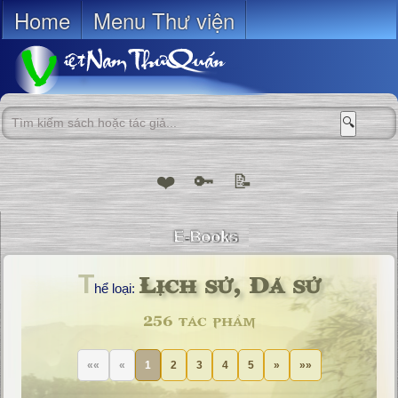
Home
Menu Thư viện
🔍
❤️
🔑
📝
Lịch sử, Dã sử
T
hể loại:
256 tác phẩm
««
«
1
2
3
4
5
»
»»