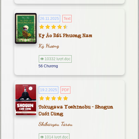
26.11.2025
Text
Kỳ Ảo Đất Phương Nam
Kỳ Hương
👁 10332 lượt đọc
56 Chương
19.2.2025
PDF
Tokugawa Yoshinobu - Shogun
Cuối Cùng
Shibaryou Tarou
👁 1014 lượt đọc