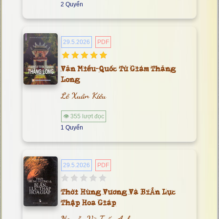
2 Quyển
29.5.2026
PDF
Văn Miếu-Quốc Tử Giám Thăng
Long
Lê Xuân Kiêu
👁 355 lượt đọc
1 Quyển
29.5.2026
PDF
Thời Hùng Vương Và Bí Ẩn Lục
Thập Hoa Giáp
Nguyễn Vũ Tuấn Anh