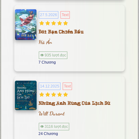
27.5.2026
Text
Đôi Bạn Chiến Đấu
Hà Ân
👁 935 lượt đọc
7 Chương
14.12.2025
Text
Những Anh Hùng Của Lịch Sử
Will Durant
👁 3116 lượt đọc
24 Chương