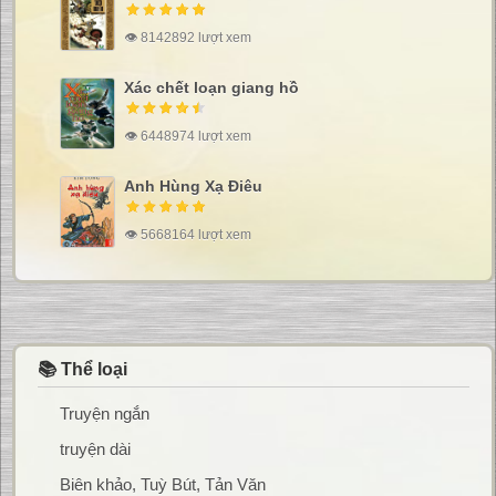
👁 8142892 lượt xem
Xác chết loạn giang hồ
👁 6448974 lượt xem
Anh Hùng Xạ Điêu
👁 5668164 lượt xem
📚 Thể loại
Truyện ngắn
truyện dài
Biên khảo, Tuỳ Bút, Tản Văn