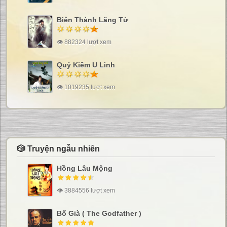
Biên Thành Lãng Tử
👁 882324 lượt xem
Quỷ Kiếm U Linh
👁 1019235 lượt xem
🎲 Truyện ngẫu nhiên
Hồng Lâu Mộng
👁 3884556 lượt xem
Bố Già ( The Godfather )