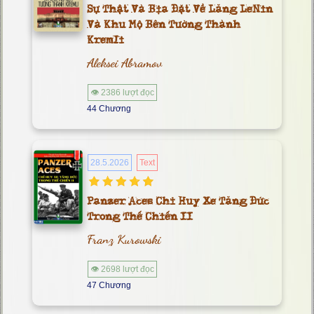
Sự Thật Và Bịa Đặt Về Lăng LeNin
Và Khu Mộ Bên Tường Thành
Kremli
Aleksei Abramov
👁 2386 lượt đọc
44 Chương
28.5.2026
Text
Panzer Aces Chỉ Huy Xe Tăng Đức
Trong Thế Chiến II
Franz Kurowski
👁 2698 lượt đọc
47 Chương