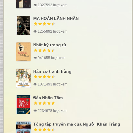
👁 1327593 lượt xem
MA HOÀN LÃNH NHÂN
👁 1255892 lượt xem
Nhật ký trong tù
👁 941655 lượt xem
Hán sở tranh hùng
👁 1071493 lượt xem
Đắc Nhân Tâm
👁 2234678 lượt xem
Tổng tập truyện ma của Người Khăn Trắng