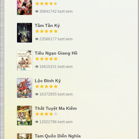
👁 30841742 lượt xem
Tầm Tần Ký
👁 23586177 lượt xem
Tiếu Ngạo Giang Hồ
👁 16610151 lượt xem
Lộc Đỉnh Ký
👁 16372855 lượt xem
Thất Tuyệt Ma Kiếm
👁 12022796 lượt xem
Tam Quốc Diễn Nghĩa