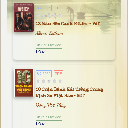
8.7.2026
PDF
12 Năm Bên Cạnh Hitler - Pdf
Albert Zollerm
👁 273 lượt đọc
1 Quyển
8.7.2026
PDF
10 Trận Đánh Nổi Tiếng Trong
Lịch Sử Việt Nam - Pdf
Đặng Việt Thủy
👁 257 lượt đọc
1 Quyển