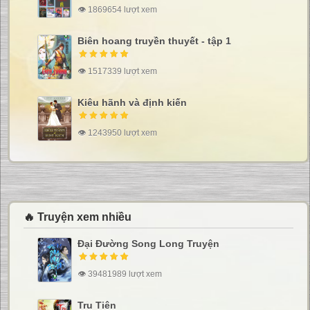
👁 1869654 lượt xem
Biên hoang truyền thuyết - tập 1
👁 1517339 lượt xem
Kiêu hãnh và định kiến
👁 1243950 lượt xem
🔥 Truyện xem nhiều
Đại Đường Song Long Truyện
👁 39481989 lượt xem
Tru Tiên