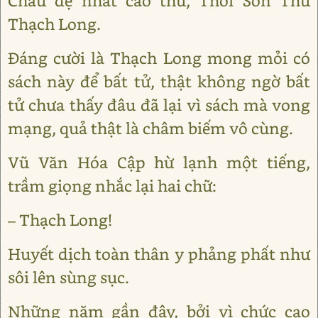
Châu đệ nhất cao thủ, Thôi Sơn Thủ
Thạch Long.
Đáng cười là Thạch Long mong mỏi có
sách này để bất tử, thật không ngờ bất
tử chưa thấy đâu đã lại vì sách mà vong
mạng, quả thật là châm biếm vô cùng.
Vũ Văn Hóa Cập hừ lạnh một tiếng,
trầm giọng nhắc lại hai chữ:
– Thạch Long!
Huyết dịch toàn thân y phảng phất như
sôi lên sùng sục.
Những năm gần đây, bởi vì chức cao