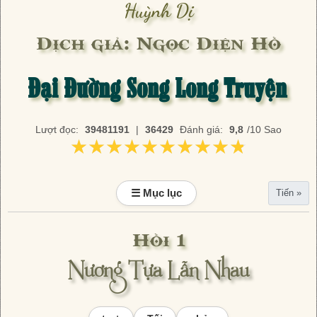
Huỳnh Dị
Dịch giả: Ngọc Diện Hồ
Đại Đường Song Long Truyện
Lượt đọc:
39481191
|
36429
Đánh giá:
9,8
/10 Sao
★★★★★★★★★★
★★★★★★★★★★
☰ Mục lục
Tiến »
Hồi 1
Nương Tựa Lẫn Nhau