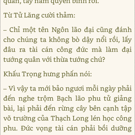
quân, tay nắm quyền binh rồi.
Từ Tử Lăng cười thảm:
– Chỉ một tên Ngôn lão đại cũng đánh
cho chúng ta không bò dậy nổi rồi, lấy
đâu ra tài cán công đức mà làm đại
tướng quân với thừa tướng chứ?
Khấu Trọng hưng phấn nói:
– Vì vậy ta mới bảo ngươi mỗi ngày phải
đến nghe trộm Bạch lão phu tử giảng
bài, lại phải đến rừng cây bên cạnh tập
võ trường của Thạch Long lén học công
phu. Đức vọng tài cán phải bồi dưỡng