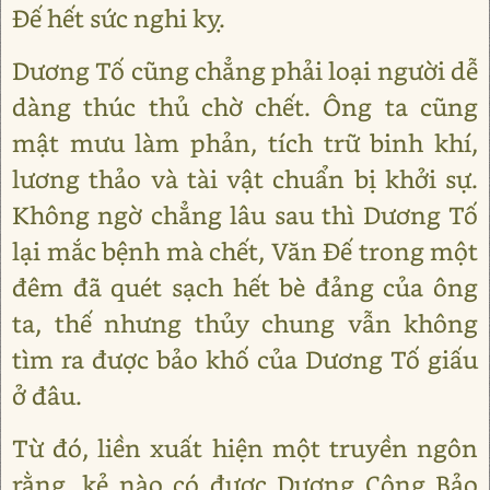
Đế hết sức nghi kỵ.
Dương Tố cũng chẳng phải loại người dễ
dàng thúc thủ chờ chết. Ông ta cũng
mật mưu làm phản, tích trữ binh khí,
lương thảo và tài vật chuẩn bị khởi sự.
Không ngờ chẳng lâu sau thì Dương Tố
lại mắc bệnh mà chết, Văn Đế trong một
đêm đã quét sạch hết bè đảng của ông
ta, thế nhưng thủy chung vẫn không
tìm ra được bảo khố của Dương Tố giấu
ở đâu.
Từ đó, liền xuất hiện một truyền ngôn
rằng, kẻ nào có được Dương Công Bảo