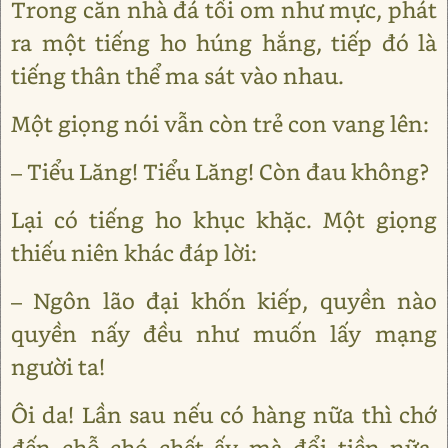
Trong căn nhà đá tối om như mực, phát
ra một tiếng ho húng hắng, tiếp đó là
tiếng thân thể ma sát vào nhau.
Một giọng nói vẫn còn trẻ con vang lên:
– Tiểu Lăng! Tiểu Lăng! Còn đau không?
Lại có tiếng ho khục khặc. Một giọng
thiếu niên khác đáp lời:
– Ngôn lão đại khốn kiếp, quyền nào
quyền nấy đều như muốn lấy mạng
người ta!
Ôi da! Lần sau nếu có hàng nữa thì chớ
đến chỗ chó chết ấy mà đổi tiền nữa,