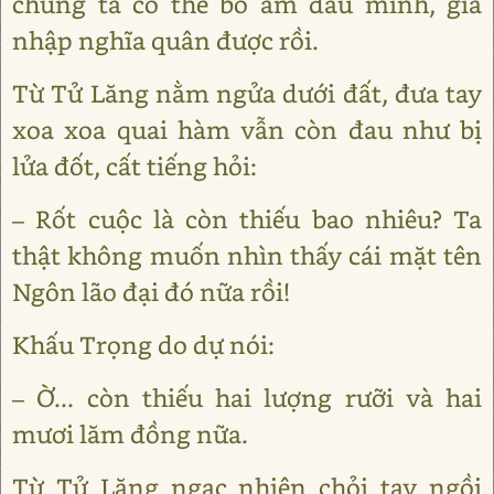
chúng ta có thể bỏ ám đầu minh, gia
nhập nghĩa quân được rồi.
Từ Tử Lăng nằm ngửa dưới đất, đưa tay
xoa xoa quai hàm vẫn còn đau như bị
lửa đốt, cất tiếng hỏi:
– Rốt cuộc là còn thiếu bao nhiêu? Ta
thật không muốn nhìn thấy cái mặt tên
Ngôn lão đại đó nữa rồi!
Khấu Trọng do dự nói:
– Ờ... còn thiếu hai lượng rưỡi và hai
mươi lăm đồng nữa.
Từ Tử Lăng ngạc nhiên chỏi tay ngồi