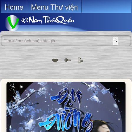
Home
Menu Thư viện
🔍
❤️
🔑
📝