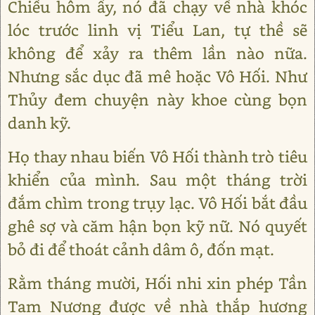
Chiều hôm ấy, nó đã chạy về nhà khóc
lóc trước linh vị Tiểu Lan, tự thề sẽ
không để xảy ra thêm lần nào nữa.
Nhưng sắc dục đã mê hoặc Vô Hối. Như
Thủy đem chuyện này khoe cùng bọn
danh kỹ.
Họ thay nhau biến Vô Hối thành trò tiêu
khiển của mình. Sau một tháng trời
đắm chìm trong trụy lạc. Vô Hối bắt đầu
ghê sợ và căm hận bọn kỹ nữ. Nó quyết
bỏ đi để thoát cảnh dâm ô, đốn mạt.
Rằm tháng mười, Hối nhi xin phép Tần
Tam Nương được về nhà thắp hương