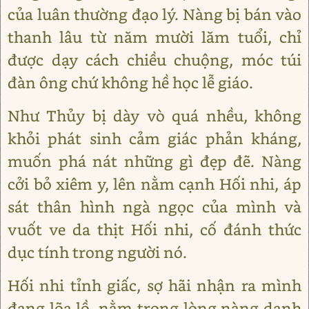
của luân thường đạo lý. Nàng bị bán vào
thanh lâu từ năm mười lăm tuổi, chỉ
được dạy cách chiều chuộng, móc túi
đàn ông chứ không hề học lễ giáo.
Như Thủy bị dày vò quá nhều, không
khỏi phát sinh cảm giác phản kháng,
muốn phá nát những gì đẹp đẽ. Nàng
cởi bỏ xiêm y, lên nằm cạnh Hối nhi, áp
sát thân hình ngà ngọc của mình và
vuốt ve da thịt Hối nhi, cố đánh thức
dục tính trong người nó.
Hối nhi tỉnh giấc, sợ hãi nhận ra mình
đang lõa lồ, nằm trong lòng nàng danh