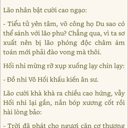
Lão nhân bật cười cao ngạo:
- Tiểu tử yên tâm, võ công họ Du sao có
thể sánh với lão phu? Chẳng qua, vì ta sơ
xuất nên bị lão phóng độc châm ám
toán mới phải đào vong mà thôi.
Hối nhi mừng rỡ xụp xuống lạy chín lạy:
- Đồ nhi Vô Hối khấu kiến ân sư.
Lão cười khà khà ra chiều cao hứng, vẫy
Hối nhi lại gần, nắn bóp xương cốt rồi
hài lòng bảo:
- Trời đã phát cho ngươi căn cơ thượng