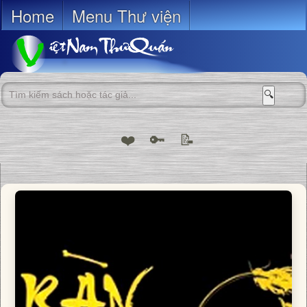
Home
Menu Thư viện
🔍
❤️
🔑
📝