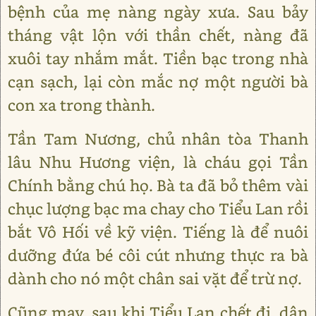
bệnh của mẹ nàng ngày xưa. Sau bảy
tháng vật lộn với thần chết, nàng đã
xuôi tay nhắm mắt. Tiền bạc trong nhà
cạn sạch, lại còn mắc nợ một người bà
con xa trong thành.
Tần Tam Nương, chủ nhân tòa Thanh
lâu Nhu Hương viện, là cháu gọi Tần
Chính bằng chú họ. Bà ta đã bỏ thêm vài
chục lượng bạc ma chay cho Tiểu Lan rồi
bắt Vô Hối về kỹ viện. Tiếng là để nuôi
dưỡng đứa bé côi cút nhưng thực ra bà
dành cho nó một chân sai vặt để trừ nợ.
Cũng may, sau khi Tiểu Lan chết đi, dân