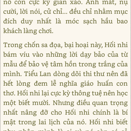
nô còn cực kỳ gian xảo. Ánh mắt, nụ
cười, lời nói, cử chỉ... đều chỉ nhằm mục
đích duy nhất là móc sạch hầu bao
khách làng chơi.
Trong chốn sa đọa, bại hoại này, Hối nhi
bám víu vào những lời dạy bảo của từ
mẫu để bảo vệ tâm hồn trong trắng của
mình. Tiểu Lan dòng dõi thi thư nên đã
hết lòng đem lễ nghĩa giáo huấn con
thơ. Hối nhi lại cực kỳ thông tuệ nên học
một biết mười. Nhưng điều quan trọng
nhất nâng đỡ cho Hối nhi chính là bí
mật trong lai lịch của nó. Hối nhi biết