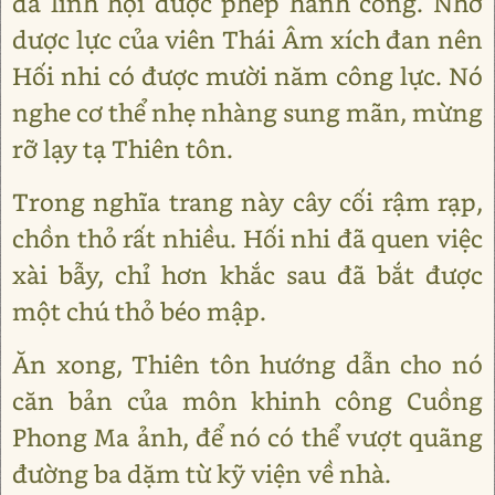
đã lĩnh hội được phép hành công. Nhờ
dược lực của viên Thái Âm xích đan nên
Hối nhi có được mười năm công lực. Nó
nghe cơ thể nhẹ nhàng sung mãn, mừng
rỡ lạy tạ Thiên tôn.
Trong nghĩa trang này cây cối rậm rạp,
chồn thỏ rất nhiều. Hối nhi đã quen việc
xài bẫy, chỉ hơn khắc sau đã bắt được
một chú thỏ béo mập.
Ăn xong, Thiên tôn hướng dẫn cho nó
căn bản của môn khinh công Cuồng
Phong Ma ảnh, để nó có thể vượt quãng
đường ba dặm từ kỹ viện về nhà.