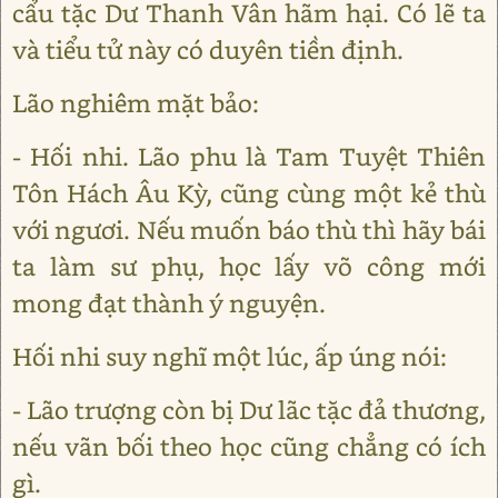
cẩu tặc Dư Thanh Vân hãm hại. Có lẽ ta
và tiểu tử này có duyên tiền định.
Lão nghiêm mặt bảo:
- Hối nhi. Lão phu là Tam Tuyệt Thiên
Tôn Hách Âu Kỳ, cũng cùng một kẻ thù
với ngươi. Nếu muốn báo thù thì hãy bái
ta làm sư phụ, học lấy võ công mới
mong đạt thành ý nguyện.
Hối nhi suy nghĩ một lúc, ấp úng nói:
- Lão trượng còn bị Dư lãc tặc đả thương,
nếu vãn bối theo học cũng chẳng có ích
gì.