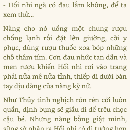
- Hối nhi ngã có đau lắm không, để ta
xem thử...
Nàng cho nó uống một chung rượu
chống lạnh rồi đặt lên giường, cởi y
phục, dùng rượu thuốc xoa bóp những
chỗ thâm tím. Cơn đau nhức tan dần và
men rượu khiến Hối nhi rơi vào trạng
phái nửa mê nửa tỉnh, thiếp đi dưới bàn
tay dịu dàng của nàng kỹ nữ.
Như Thủy tinh nghịch rón rén cởi luôn
quần, định bụng sẽ giấu đi để trêu chọc
cậu bé. Nhưng nàng bỗng giật mình,
sững sờ nhận ra Hối nhi có dị tướng hơn