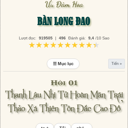
Ưu Đàm Hoa
BÀN LONG ĐAO
Lượt đọc:
919505
|
496
Đánh giá:
9,4
/10 Sao
★★★★★★★★★★
★★★★★★★★★★
☰ Mục lục
Tiến »
Hồi 01
Thanh Lâu Nhi Tử Hoàn Mãn Trái
Thảo Xá Thiên Tôn Đắc Cao Đồ
to +
Tối
nhỏ -