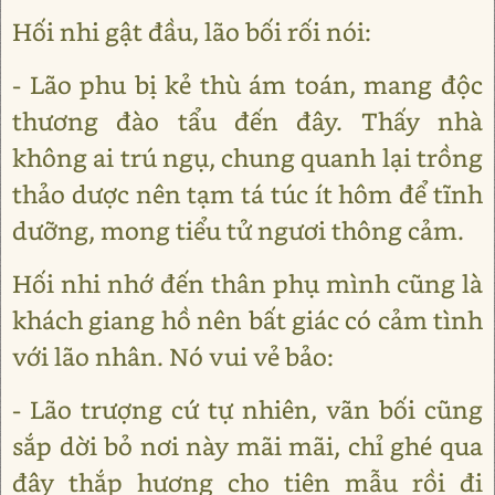
Hối nhi gật đầu, lão bối rối nói:
- Lão phu bị kẻ thù ám toán, mang độc
thương đào tẩu đến đây. Thấy nhà
không ai trú ngụ, chung quanh lại trồng
thảo dược nên tạm tá túc ít hôm để tĩnh
dưỡng, mong tiểu tử ngươi thông cảm.
Hối nhi nhớ đến thân phụ mình cũng là
khách giang hồ nên bất giác có cảm tình
với lão nhân. Nó vui vẻ bảo:
- Lão trượng cứ tự nhiên, vãn bối cũng
sắp dời bỏ nơi này mãi mãi, chỉ ghé qua
đây thắp hương cho tiên mẫu rồi đi