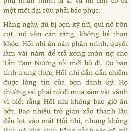
phụ nhân mình là ai và nó còn có cả
một mối đại cừu phải báo phục.
Hàng ngày, dù bị bọn kỹ nữ, qui nô bỡn
cợt, nó vẫn cắn răng, không hề than
khóc. Hối nhi ân oán phân minh, quyết
làm vài năm để trả xong món nợ cho
Tần Tam Nương rồi mới bỏ đi. Do bản
tính trung thực, Hối nhi dần dần chiếm
được lòng tin của bọn danh kỹ. Họ
thường sai phái nó đi mua sắm vặt vãnh
vì biết rằng Hối nhi không bao giờ ăn
bớt. Bao nhiêu trò gian xảo thanh lâu
đều lọt vào mắt Hối nhi, nhưng không
làm nó khó chịu bằng cảnh các cô gái