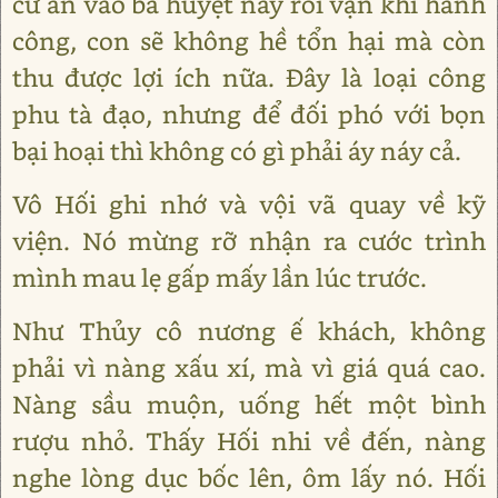
cứ ấn vào ba huyệt này rồi vận khí hành
công, con sẽ không hề tổn hại mà còn
thu được lợi ích nữa. Đây là loại công
phu tà đạo, nhưng để đối phó với bọn
bại hoại thì không có gì phải áy náy cả.
Vô Hối ghi nhớ và vội vã quay về kỹ
viện. Nó mừng rỡ nhận ra cước trình
mình mau lẹ gấp mấy lần lúc trước.
Như Thủy cô nương ế khách, không
phải vì nàng xấu xí, mà vì giá quá cao.
Nàng sầu muộn, uống hết một bình
rượu nhỏ. Thấy Hối nhi về đến, nàng
nghe lòng dục bốc lên, ôm lấy nó. Hối