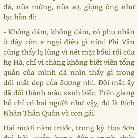
đá, nữa mừng, nữa sợ, giọng ông như
lạc hẳn đi:
- Không dám, không dám, có phu nhân
ở đây còn e ngại điều gì nữa! Phi Vân
cũng thấy lạ lùng vì nét mặt bốùi rối của
họ Hà, chỉ vì chàng không biết viên tổng
quản của mình đã nhìn thấy gì trong
đôi mắt đẹp của Sương nhi. Đôi mắt ấy
đã đổi thành màu xanh biếc. Trên giang
hồ chỉ có hai người như vậy, đó là Bích
Nhãn Thần Quân và con gái.
Hai mươi năm trước, trong kỳ Hoa Sơn
đại hội, quần hung đồng tranh chức