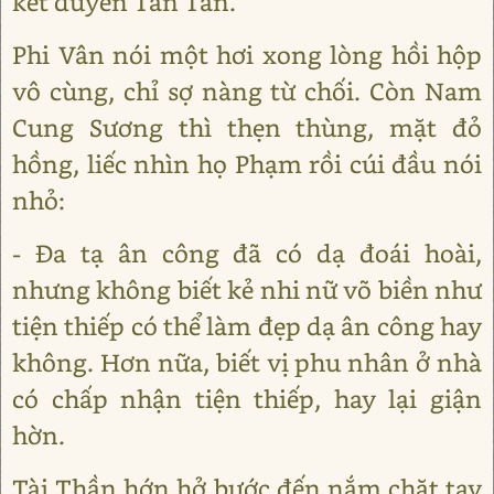
kết duyên Tần Tấn.
Phi Vân nói một hơi xong lòng hồi hộp
vô cùng, chỉ sợ nàng từ chối. Còn Nam
Cung Sương thì thẹn thùng, mặt đỏ
hồng, liếc nhìn họ Phạm rồi cúi đầu nói
nhỏ:
- Đa tạ ân công đã có dạ đoái hoài,
nhưng không biết kẻ nhi nữ võ biền như
tiện thiếp có thể làm đẹp dạ ân công hay
không. Hơn nữa, biết vị phu nhân ở nhà
có chấp nhận tiện thiếp, hay lại giận
hờn.
Tài Thần hớn hở bước đến nắm chặt tay