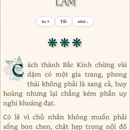
LÂM
to +
Tối
nhỏ -
❊ ❊ ❊
C
ách thành Bắc Kinh chừng vài
dặm có một gia trang, phong
thái không phải là sang cả, huy
hoàng nhưng lại chẳng kém phần uy
nghi khoáng đạt.
Có lẽ vì chủ nhân không muốn phải
sống bon chen, chật hẹp trong nội đô