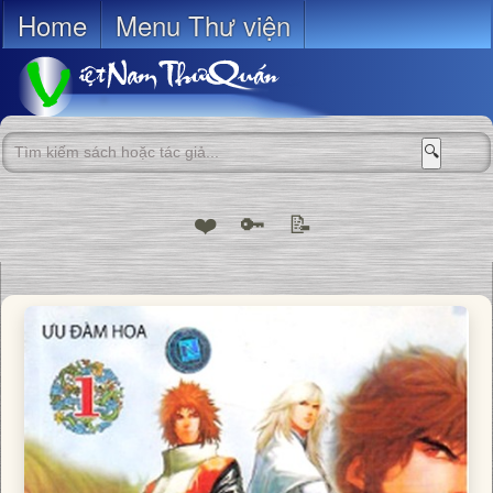
Home
Menu Thư viện
🔍
❤️
🔑
📝