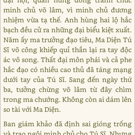
minh chủ võ lâm, vì minh chủ đương
nhiệm vừa tạ thế. Anh hùng hai lộ hắc
bạch đều cử ra những đại biểu kiệt xuất.
Năm ấy ma trưởng đạo tiêu, Ma Diện Tú
Sĩ võ công khiếp quỉ thần lại ra tay độc
ác vô song. Thất đại môn phái và cả phe
hắc đạo có nhiều cao thủ đã táng mạng
dưới tay của Tú Sĩ. Sang đến ngày thứ
ba, tưởng chừng võ lâm từ đây chìm
trong ma chướng. Không còn ai dám lên
so tài với Ma Diện.
Ban giám khảo đã định sai gióng trống
và trao ngôi minh chủ cho Tú Sĩ. Nhưng