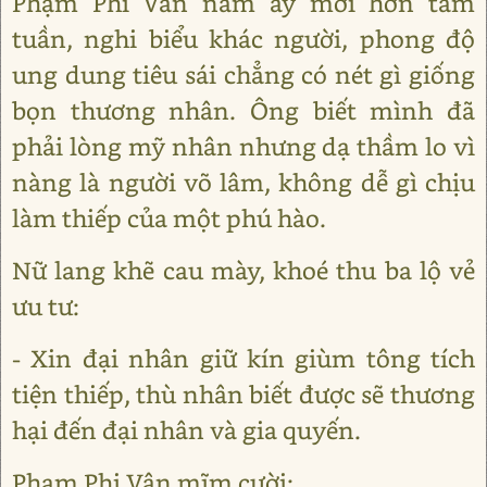
Phạm Phi Vân năm ấy mới hơn tam
tuần, nghi biểu khác người, phong độ
ung dung tiêu sái chẳng có nét gì giống
bọn thương nhân. Ông biết mình đã
phải lòng mỹ nhân nhưng dạ thầm lo vì
nàng là người võ lâm, không dễ gì chịu
làm thiếp của một phú hào.
Nữ lang khẽ cau mày, khoé thu ba lộ vẻ
ưu tư:
- Xin đại nhân giữ kín giùm tông tích
tiện thiếp, thù nhân biết được sẽ thương
hại đến đại nhân và gia quyến.
Phạm Phi Vân mĩm cười: