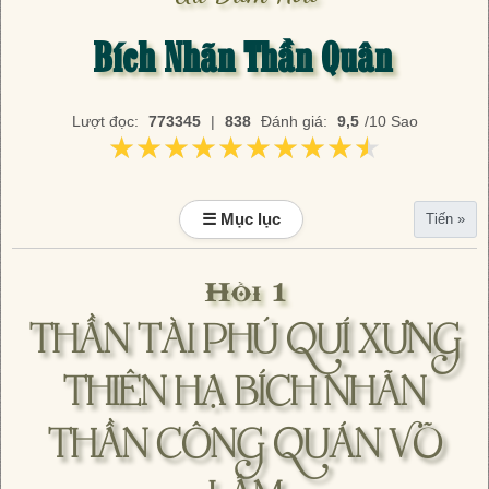
Bích Nhãn Thần Quân
Lượt đọc:
773345
|
838
Đánh giá:
9,5
/10 Sao
★★★★★★★★★★
★★★★★★★★★★
☰ Mục lục
Tiến »
Hồi 1
THẦN TÀI PHÚ QUÍ XƯNG
THIÊN HẠ BÍCH NHÃN
THẦN CÔNG QUÁN VÕ