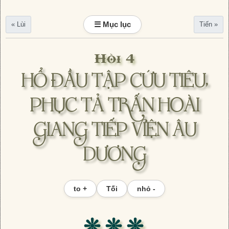
☰ Mục lục
« Lùi
Tiến »
Hồi 4
HỔ ĐẦU TẬP CỨU TIÊU,
PHỤC TẢ TRẤN HOÀI
GIANG TIẾP VIỆN ÂU
DƯƠNG
to +
Tối
nhỏ -
❊ ❊ ❊