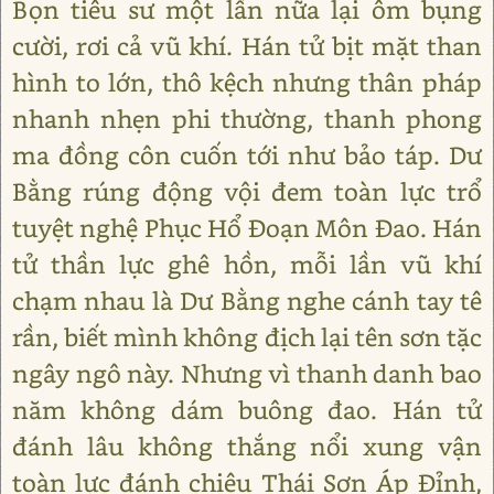
Bọn tiêu sư một lần nữa lại ôm bụng
cười, rơi cả vũ khí. Hán tử bịt mặt than
hình to lớn, thô kệch nhưng thân pháp
nhanh nhẹn phi thường, thanh phong
ma đồng côn cuốn tới như bảo táp. Dư
Bằng rúng động vội đem toàn lực trổ
tuyệt nghệ Phục Hổ Đoạn Môn Đao. Hán
tử thần lực ghê hồn, mỗi lần vũ khí
chạm nhau là Dư Bằng nghe cánh tay tê
rần, biết mình không địch lại tên sơn tặc
ngây ngô này. Nhưng vì thanh danh bao
năm không dám buông đao. Hán tử
đánh lâu không thắng nổi xung vận
toàn lực đánh chiêu Thái Sơn Áp Đỉnh,