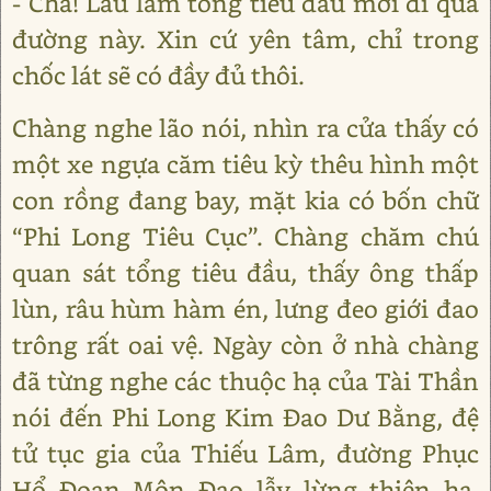
- Chà! Lâu lắm tổng tiêu đầu mới đi qua
đường này. Xin cứ yên tâm, chỉ trong
chốc lát sẽ có đầy đủ thôi.
Chàng nghe lão nói, nhìn ra cửa thấy có
một xe ngựa căm tiêu kỳ thêu hình một
con rồng đang bay, mặt kia có bốn chữ
“Phi Long Tiêu Cục”. Chàng chăm chú
quan sát tổng tiêu đầu, thấy ông thấp
lùn, râu hùm hàm én, lưng đeo giới đao
trông rất oai vệ. Ngày còn ở nhà chàng
đã từng nghe các thuộc hạ của Tài Thần
nói đến Phi Long Kim Đao Dư Bằng, đệ
tử tục gia của Thiếu Lâm, đường Phục
Hổ Đoạn Môn Đao lẫy lừng thiên hạ.