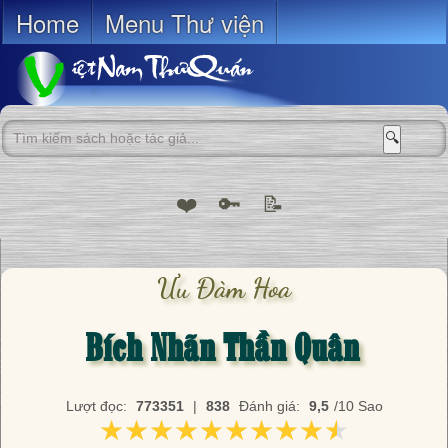
Home
Menu Thư viện
🔍
❤️
🔑
📝
Ưu Đàm Hoa
Bích Nhãn Thần Quân
Lượt đọc:
773351
|
838
Đánh giá:
9,5
/10 Sao
★★★★★★★★★★
★★★★★★★★★★