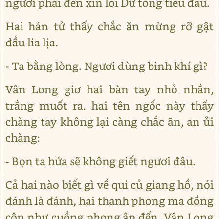
ngươi phải đến xin lỗi Dư tổng tiêu đầu.
Hai hán tử thấy chắc ăn mừng rỡ gật
đầu lia lịa.
- Ta bằng lòng. Ngươi dùng binh khí gì?
Vân Long giơ hai bàn tay nhỏ nhắn,
trắng muốt ra. hai tên ngốc này thấy
chàng tay không lại càng chắc ăn, an ủi
chàng:
- Bọn ta hứa sẽ không giết ngươi đâu.
Cả hai nào biết gì về qui củ giang hồ, nói
đánh là đánh, hai thanh phong ma đồng
côn như cuồng phong ập đến. Vân Long