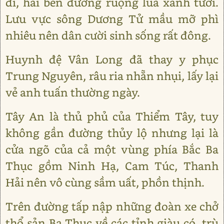
đi, hai bên đường ruộng lúa xanh tươi.
Lưu vực sông Dương Tử mầu mỡ phì
nhiêu nên dân cười sinh sống rất đông.
Huynh đệ Vân Long đã thay y phục
Trung Nguyên, râu ria nhẵn nhụi, lấy lại
vẻ anh tuấn thường ngày.
Tây An là thủ phủ của Thiểm Tây, tuy
không gần đường thủy lộ nhưng lại là
cửa ngõ của cả một vùng phía Bắc Ba
Thục gồm Ninh Hạ, Cam Túc, Thanh
Hải nên vô cùng sầm uất, phồn thịnh.
Trên đường tấp nập những đoàn xe chở
thổ sản Ba Thục về các tỉnh giàu có, trù