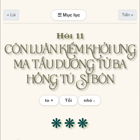
☰ Mục lục
« Lùi
Tiến »
Hồi 11
CÔN LUÂN KIẾM KHỞI ƯNG
MA TẨU DƯƠNG TỬ BA
HỒNG TÚ SĨ BÔN
to +
Tối
nhỏ -
❊ ❊ ❊