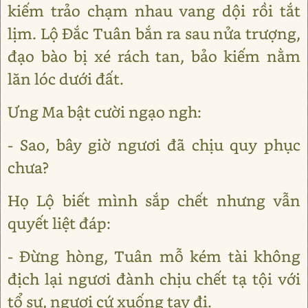
kiếm trảo chạm nhau vang dội rồi tắt
lịm. Lộ Đắc Tuân bắn ra sau nửa trượng,
đạo bào bị xé rách tan, bảo kiếm nằm
lăn lóc dưới đất.
Ưng Ma bật cười ngạo ngh:
- Sao, bây giờ ngươi đã chịu quy phục
chưa?
Họ Lộ biết mình sắp chết nhưng vẫn
quyết liệt đáp:
- Đừng hòng, Tuân mỗ kém tài không
địch lại ngươi đành chịu chết tạ tội với
tổ sư, ngươi cứ xuống tay đi.