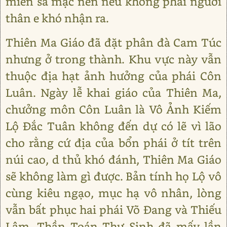
miền sa mạc nên nếu không phải người
thân e khó nhận ra.
Thiên Ma Giáo đã đặt phân đà Cam Túc
nhưng ở trong thành. Khu vực này vẫn
thuộc địa hạt ảnh hưởng của phái Côn
Luân. Ngày lễ khai giáo của Thiên Ma,
chưởng môn Côn Luân là Vô Ảnh Kiếm
Lộ Đắc Tuân không đến dự có lẽ vì lão
cho rằng cứ địa của bổn phái ở tít trên
núi cao, d thủ khó đánh, Thiên Ma Giáo
sẽ không làm gì được. Bản tính họ Lộ vô
cùng kiêu ngạo, mục hạ vô nhân, lòng
vẫn bất phục hai phái Võ Đang và Thiếu
Lâm. Thần Toán Thư Sinh đã mấy lần