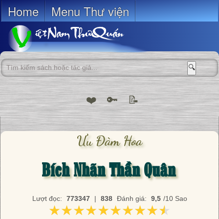
Home
Menu Thư viện
🔍
❤️
🔑
📝
Ưu Đàm Hoa
Bích Nhãn Thần Quân
Lượt đọc:
773347
|
838
Đánh giá:
9,5
/10 Sao
★★★★★★★★★★
★★★★★★★★★★