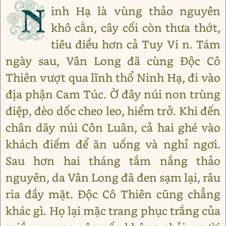
N
inh Hạ là vùng thảo nguyên
khô cằn, cây cối còn thưa thớt,
tiêu điều hơn cả Tuy Vi n. Tám
ngày sau, Vân Long đã cùng Độc Cô
Thiên vượt qua lĩnh thổ Ninh Hạ, đi vào
địa phận Cam Túc. Ờ đây núi non trùng
điệp, đèo dốc cheo leo, hiểm trở. Khi đến
chân dãy núi Côn Luân, cả hai ghé vào
khách điếm để ăn uống và nghỉ ngơi.
Sau hơn hai tháng tắm nắng thảo
nguyên, da Vân Long đã đen sạm lại, râu
ria đầy mặt. Độc Cô Thiên cũng chẳng
khác gì. Họ lại mặc trang phục trắng của