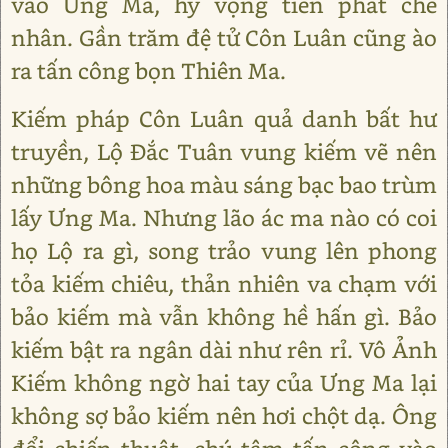
vào Ưng Ma, hy vọng tiên phát chế
nhân. Gần trăm đệ tử Côn Luân cũng ào
ra tấn công bọn Thiên Ma.
Kiếm pháp Côn Luân quả danh bất hư
truyền, Lộ Đắc Tuân vung kiếm vẽ nên
những bông hoa màu sáng bạc bao trùm
lấy Ưng Ma. Nhưng lão ác ma nào có coi
họ Lộ ra gì, song trảo vung lên phong
tỏa kiếm chiêu, thản nhiên va chạm với
bảo kiếm mà vẫn không hề hấn gì. Bảo
kiếm bật ra ngân dài như rên rỉ. Vô Ảnh
Kiếm không ngờ hai tay của Ưng Ma lại
không sợ bảo kiếm nên hơi chột dạ. Ông