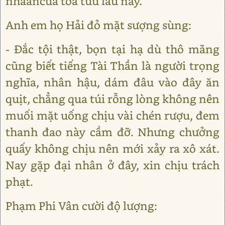
nhâåncua toà tửu lầu này.
Anh em họ Hải đỏ mặt sượng sùng:
- Đắc tội thật, bọn tại hạ dù thô mãng
cũng biết tiếng Tài Thần là người trọng
nghĩa, nhân hậu, dám đâu vào đây ăn
quịt, chẳng qua túi rỗng lòng không nên
muối mặt uống chịu vài chén rượu, đem
thanh đao này cầm đỡ. Nhưng chưởng
quấy không chịu nên mới xảy ra xô xát.
Nay gặp đại nhân ở đây, xin chịu trách
phạt.
Phạm Phi Vân cười độ lượng: