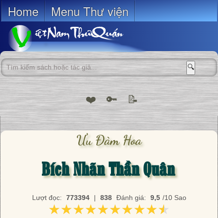
Home
Menu Thư viện
🔍
❤️
🔑
📝
Ưu Đàm Hoa
Bích Nhãn Thần Quân
Lượt đọc:
773394
|
838
Đánh giá:
9,5
/10 Sao
★★★★★★★★★★
★★★★★★★★★★