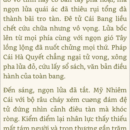
ngọn lửa quái ác đã thiêu rụi tổng đà
thành bãi tro tàn. Đê tử Cái Bang liều
chết cứu chữa nhưng vô vọng. Lửa bốc
lên từ mọi phía cùng với ngọn gió Tây
lồng lộng đã nuốt chửng mọi thứ. Pháp
Cái Hà Quyết chẳng ngại tử vong, xông
pha lửa đỏ, cứu lấy sổ sách, văn bản điều
hành của toàn bang.
Đến sáng, ngọn lửa đã tắt. Mỹ Nhiêm
Cái với bộ râu cháy xém cuøng đám đệ
tử đứng nhìn cảnh điêu tàn mà khóc
ròng. Kiểm điểm lại nhân lực thấy thiếu
mất tám người và trọn thương gần trăm