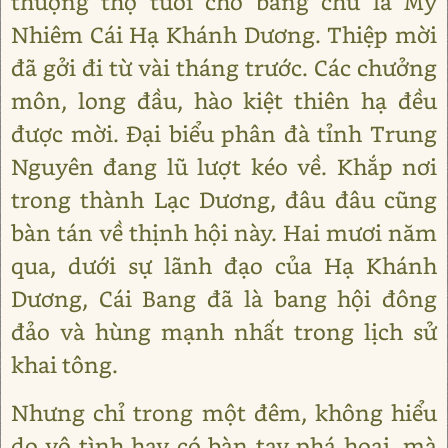
thượng thọ tuổi cho bang chủ là Mỹ
Nhiêm Cái Hạ Khánh Dương. Thiệp mời
đã gởi đi từ vài tháng trước. Các chưởng
môn, long đầu, hào kiệt thiên hạ đều
được mời. Đại biểu phân đà tỉnh Trung
Nguyên đang lũ lượt kéo về. Khắp nơi
trong thành Lạc Dương, đâu đâu cũng
bàn tán về thịnh hội này. Hai mươi năm
qua, dưới sự lãnh đạo của Hạ Khánh
Dương, Cái Bang đã là bang hội đông
đảo và hùng mạnh nhất trong lịch sử
khai tông.
Nhưng chỉ trong một đêm, không hiểu
do vô tình hay có bàn tay phá hoại, mà