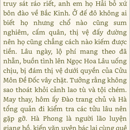
truy sát ráo riết, anh em họ Hải bỏ xứ
bôn đào về Bắc Kinh. Ở đế đô không ai
biết họ nhưng chổ nào cũng sum
nghiêm, cấm quân, thị vệ đấy đường
nên họ cũng chẳng cách nào kiếm được
tiền. Lâu ngày, lộ phí mang theo đã
nhẵn, buồn tình lên Ngọc Hoa Lâu uống
chịu, bị đám thị vệ dưới quyền của Cửu
Môn Đề Đốc vây chặt. Tưởng rằng không
sao thoát khỏi cảnh lao tù và tội chém.
May thay, hôm ấy Đào trang chủ và Hà
tổng quản đi kiểm tra các tửu lâu nên
gặp gỡ. Hà Phong là người lão luyện
giang hồ, kiến văn uyên bác lại cùng quê