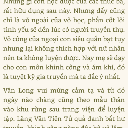
Những gì con học được của các thúc bá,
rất hữu dụng sau này. Nhưng đấy cũng
chỉ là vỏ ngoài của võ học, phần cốt lõi
tinh yếu sẽ đến lúc có người truyền thụ.
Võ công của ngoại con siêu quần bạt tụy
nhưng lại không thích hợp với nữ nhân
nên ta không luyện được. Nay mẹ sẽ dạy
cho con môn khinh công và ám khí, đó
là tuyệt kỹ gia truyền mà ta đắc ý nhất.
Vân Long vui mừng cảm tạ và từ đó
ngày nào chàng cũng theo mẫu thân
vào khu rừng sau trang viện để luyện
tập. Lăng Vân Tiên Tử quả danh bất hư
truyền, khinh công nàng độc bộ võ lâm,