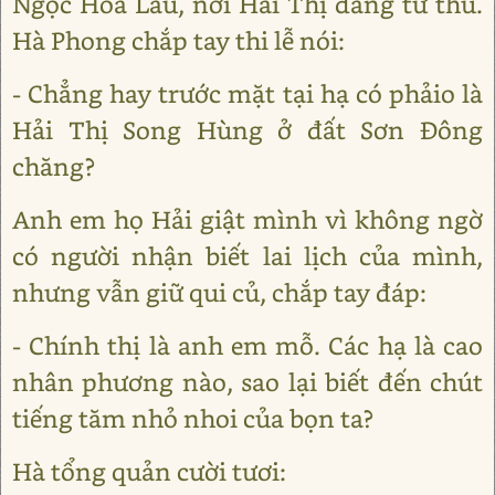
Ngọc Hoa Lâu, nơi Hải Thị đang tử thủ.
Hà Phong chắp tay thi lễ nói:
- Chẳng hay trước mặt tại hạ có phảio là
Hải Thị Song Hùng ở đất Sơn Đông
chăng?
Anh em họ Hải giật mình vì không ngờ
có người nhận biết lai lịch của mình,
nhưng vẫn giữ qui củ, chắp tay đáp:
- Chính thị là anh em mỗ. Các hạ là cao
nhân phương nào, sao lại biết đến chút
tiếng tăm nhỏ nhoi của bọn ta?
Hà tổng quản cười tươi: