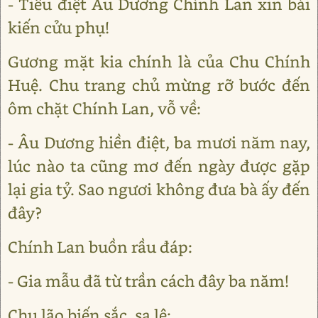
- Tiểu điệt Âu Dương Chính Lan xin bái
kiến cửu phụ!
Gương mặt kia chính là của Chu Chính
Huệ. Chu trang chủ mừng rỡ bước đến
ôm chặt Chính Lan, vỗ về:
- Âu Dương hiền điệt, ba mươi năm nay,
lúc nào ta cũng mơ đến ngày được gặp
lại gia tỷ. Sao ngươi không đưa bà ấy đến
đây?
Chính Lan buồn rầu đáp:
- Gia mẫu đã từ trần cách đây ba năm!
Chu lão biến sắc, sa lệ: