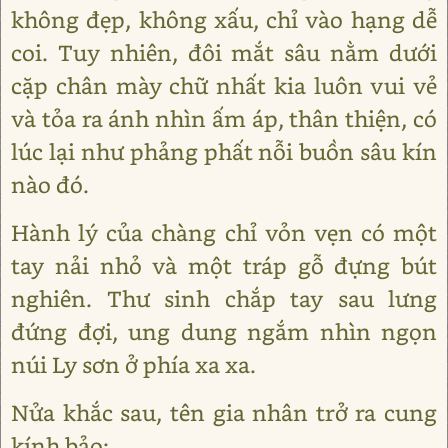
không đẹp, không xấu, chỉ vào hạng dễ
coi. Tuy nhiên, đôi mắt sâu nằm dưới
cặp chân mày chữ nhất kia luôn vui vẻ
và tỏa ra ánh nhìn ấm áp, thân thiện, có
lúc lại như phảng phất nỗi buồn sâu kín
nào đó.
Hành lý của chàng chỉ vỏn vẹn có một
tay nải nhỏ và một tráp gỗ đựng bút
nghiên. Thư sinh chắp tay sau lưng
đứng đợi, ung dung ngắm nhìn ngọn
núi Ly sơn ở phía xa xa.
Nửa khắc sau, tên gia nhân trở ra cung
kính bảo: