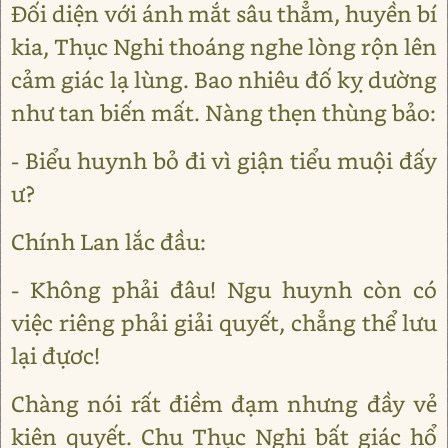
Đối diện với ánh mắt sâu thẳm, huyền bí
kia, Thục Nghi thoáng nghe lòng rộn lên
cảm giác lạ lùng. Bao nhiêu đố kỵ dường
như tan biến mất. Nàng thẹn thùng bảo:
- Biểu huynh bỏ đi vì giận tiểu muội đấy
ư?
Chính Lan lắc đầu:
- Không phải đâu! Ngu huynh còn có
việc riêng phải giải quyết, chẳng thể lưu
lại đựơc!
Chàng nói rất điềm đạm nhưng đầy vẻ
kiên quyết. Chu Thục Nghi bất giác hổ