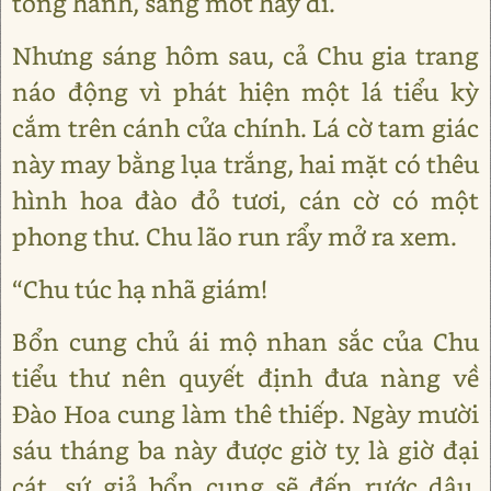
tống hành, sáng mốt hãy đi.
Nhưng sáng hôm sau, cả Chu gia trang
náo động vì phát hiện một lá tiểu kỳ
cắm trên cánh cửa chính. Lá cờ tam giác
này may bằng lụa trắng, hai mặt có thêu
hình hoa đào đỏ tươi, cán cờ có một
phong thư. Chu lão run rẩy mở ra xem.
“Chu túc hạ nhã giám!
Bổn cung chủ ái mộ nhan sắc của Chu
tiểu thư nên quyết định đưa nàng về
Đào Hoa cung làm thê thiếp. Ngày mười
sáu tháng ba này được giờ tỵ là giờ đại
cát, sứ giả bổn cung sẽ đến rước dâu.