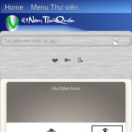
Home
Menu Thư viện
🔍
❤️
🔑
📝