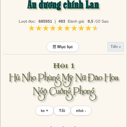
Âu dương chính Lan
Lượt đọc:
685551
|
493
Đánh giá:
9,5
/10 Sao
★★★★★★★★★★
★★★★★★★★★★
☰ Mục lục
Tiến »
Hồi 1
Hủ Nho Phùng Mỹ Nữ Đào Hoa
Ngộ Cuồng Phong
to +
Tối
nhỏ -