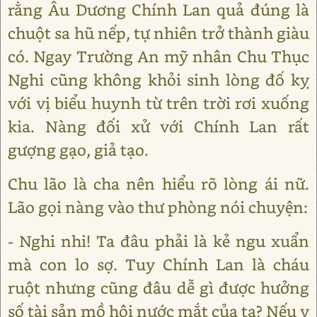
rằng Âu Dương Chính Lan quả đúng là
chuột sa hũ nếp, tự nhiên trở thành giàu
có. Ngay Trường An mỹ nhân Chu Thục
Nghi cũng không khỏi sinh lòng đố kỵ
với vị biểu huynh từ trên trời rơi xuống
kia. Nàng đối xử với Chính Lan rất
gượng gạo, giả tạo.
Chu lão là cha nên hiểu rõ lòng ái nữ.
Lão gọi nàng vào thư phòng nói chuyện:
- Nghi nhi! Ta đâu phải là kẻ ngu xuẩn
mà con lo sợ. Tuy Chính Lan là cháu
ruột nhưng cũng đâu dễ gì được hưởng
số tài sản mồ hôi nước mắt của ta? Nếu y