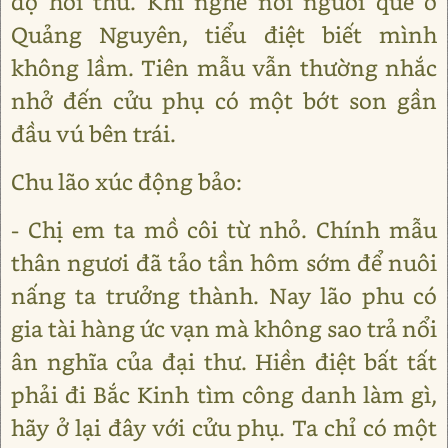
dọ hỏi thử. Khi nghe nói người quê ở
Quảng Nguyên, tiểu điệt biết mình
không lầm. Tiên mẫu vẫn thường nhắc
nhở đến cửu phụ có một bớt son gần
đầu vú bên trái.
Chu lão xúc động bảo:
- Chị em ta mồ côi từ nhỏ. Chính mẫu
thân ngươi đã tảo tần hôm sớm để nuôi
nấng ta trưởng thành. Nay lão phu có
gia tài hàng ức vạn mà không sao trả nổi
ân nghĩa của đại thư. Hiền điệt bất tất
phải đi Bắc Kinh tìm công danh làm gì,
hãy ở lại đây với cửu phụ. Ta chỉ có một