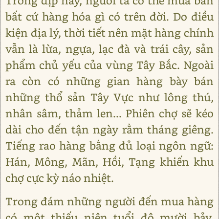
Trong dịp này, người ta có thể mua bán
bất cứ hàng hóa gì có trên đời. Do điều
kiện địa lý, thời tiết nên mặt hàng chính
vẫn là lừa, ngựa, lạc đà và trái cây, sản
phẩm chủ yếu của vùng Tây Bắc. Ngoài
ra còn có những gian hàng bày bán
những thổ sản Tây Vực như lông thú,
nhân sâm, thảm len... Phiên chợ sẽ kéo
dài cho đến tận ngày rằm tháng giêng.
Tiếng rao hàng bằng đủ loại ngôn ngữ:
Hán, Mông, Mãn, Hồi, Tạng khiến khu
chợ cực kỳ náo nhiệt.
Trong đám những người đến mua hàng
có một thiếu niên tuổi độ mười bảy,