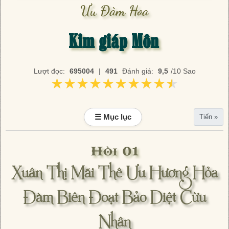
Ưu Đàm Hoa
Kim giáp Môn
Lượt đọc:
695004
|
491
Đánh giá:
9,5
/10 Sao
★★★★★★★★★★
★★★★★★★★★★
☰ Mục lục
Tiến »
Hồi 01
Xuân Thị Mãi Thê Ưu Hương Hỏa
Đàm Biên Đoạt Bảo Diệt Cừu
Nhân