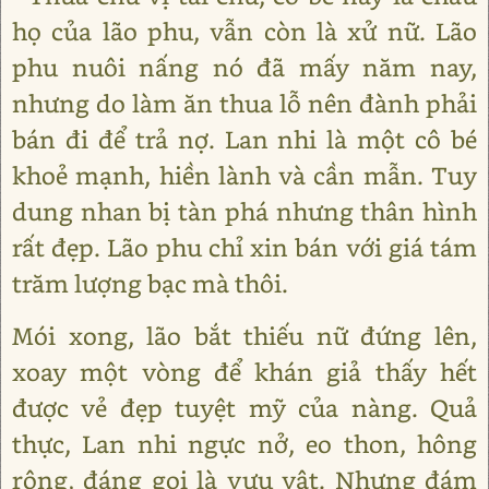
họ của lão phu, vẫn còn là xử nữ. Lão
phu nuôi nấng nó đã mấy năm nay,
nhưng do làm ăn thua lỗ nên đành phải
bán đi để trả nợ. Lan nhi là một cô bé
khoẻ mạnh, hiền lành và cần mẫn. Tuy
dung nhan bị tàn phá nhưng thân hình
rất đẹp. Lão phu chỉ xin bán với giá tám
trăm lượng bạc mà thôi.
Mói xong, lão bắt thiếu nữ đứng lên,
xoay một vòng để khán giả thấy hết
được vẻ đẹp tuyệt mỹ của nàng. Quả
thực, Lan nhi ngực nở, eo thon, hông
rộng, đáng gọi là vưu vật. Nhưng đám