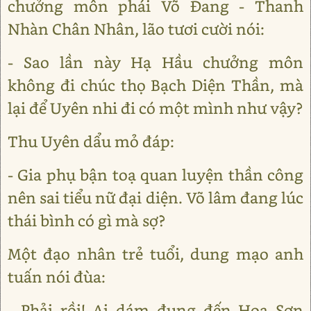
chưởng môn phái Võ Đang - Thanh
Nhàn Chân Nhân, lão tươi cười nói:
- Sao lần này Hạ Hầu chưởng môn
không đi chúc thọ Bạch Diện Thần, mà
lại để Uyên nhi đi có một mình như vậy?
Thu Uyên dẩu mỏ đáp:
- Gia phụ bận toạ quan luyện thần công
nên sai tiểu nữ đại diện. Võ lâm đang lúc
thái bình có gì mà sợ?
Một đạo nhân trẻ tuổi, dung mạo anh
tuấn nói đùa:
- Phải rồi! Ai dám đụng đến Hoa Sơn