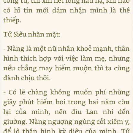
công tử, chỉ xin hết lòng hầu hạ, khi nào
có hỉ tín mới dám nhận mình là thê
thiếp.
Tử Siêu nhăn mặt:
- Nàng là một nữ nhân khoẻ mạnh, thân
hình thích hợp với việc làm mẹ, nhưng
nếu chẳng may hiếm muộn thì ta cũng
đành chịu thôi.
- Có lẽ chàng không muốn phí những
giây phút hiếm hoi trong hai năm còn
lại của mình, nên dìu Lan nhi đến
giường. Nàng ngượng ngùng cởi xiêm y,
để lộ thân hình kỳ diệu của mình. Tử