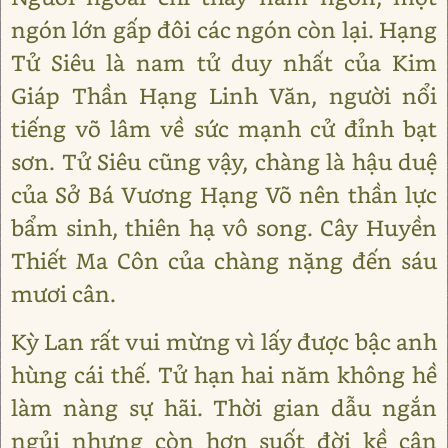
ngón lớn gấp đôi các ngón còn lại. Hạng
Tử Siêu là nam tử duy nhất của Kim
Giáp Thần Hạng Linh Văn, người nổi
tiếng võ lâm về sức mạnh cử đỉnh bạt
sơn. Tử Siêu cũng vậy, chàng là hậu duệ
của Sở Bá Vương Hạng Võ nên thần lực
bẩm sinh, thiên hạ vô song. Cây Huyền
Thiết Ma Côn của chàng nặng đến sáu
mươi cân.
Kỳ Lan rất vui mừng vì lấy được bậc anh
hùng cái thế. Tử hạn hai năm không hề
làm nàng sự hãi. Thời gian dẫu ngắn
ngủi nhưng còn hơn suốt đời kề cận