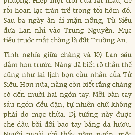
phượng. Hiệp một trôi qua rất mau, để
rồi hoan lạc tràn trề trong tối hôm đó.
Sau ba ngày ân ái mặn nồng, Tử Siêu
đưa Lan nhi vào Trung Nguyên. Mục
tiêu trước mắt chàng là đất Trường An.
Tình nghĩa giữa chàng và Kỳ Lan sâu
đậm hơn trước. Nàng đã biết rõ thân thế
cũng như lai lịch bọn cừu nhân của Tử
Siêu. Hơn nữa, nàng còn biết rằng chàng
có đến mười hai ngón tay. Mỗi bàn tay
sáu ngón đều đặn, tự nhiên chứ không
phải do mọc thừa. Dị tướng này được
che dấu bởi đôi bao tay bằng da hươu.
Người ngoài chỉ thấy năm ngón, một