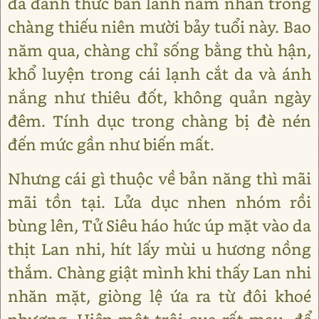
đã đánh thức bản lãnh nam nhân trong
chàng thiếu niên mười bảy tuổi này. Bao
năm qua, chàng chỉ sống bằng thù hận,
khổ luyện trong cái lạnh cắt da và ánh
nắng như thiêu đốt, không quản ngày
đêm. Tính dục trong chàng bị đè nén
đến mức gần như biến mất.
Nhưng cái gì thuộc về bản năng thì mãi
mãi tồn tại. Lửa dục nhen nhóm rồi
bùng lên, Tử Siêu háo hức úp mặt vào da
thịt Lan nhi, hít lấy mùi u hương nồng
thắm. Chàng giật mình khi thấy Lan nhi
nhăn mặt, giòng lệ ứa ra từ đôi khoé