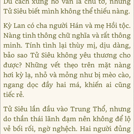
Dù cách xưng hô vẫn là chủ tớ, nhưng
Tử Siêu biết mình không thể thiếu nàng.
Kỳ Lan có cha người Hán và mẹ Hồi tộc.
Nàng tinh thông chữ nghĩa và rất thông
minh. Tính tình lại thùy mị, dịu dàng,
bảo sao Tử Siêu không yêu thương cho
được? Những vết thẹo trên mặt nàng
hơi kỳ lạ, nhỏ và mỏng như bị mèo cào,
ngang dọc đầy hai má, khiến ai cũng
tiếc rẻ.
Tử Siêu lần đầu vào Trung Thổ, nhưng
do thần thái lãnh đạm nên không để lộ
vẻ bối rối, ngờ nghệch. Hai người đủng