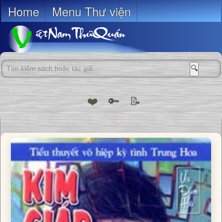
Home
Menu Thư viện
🔍
❤️
🔑
📝