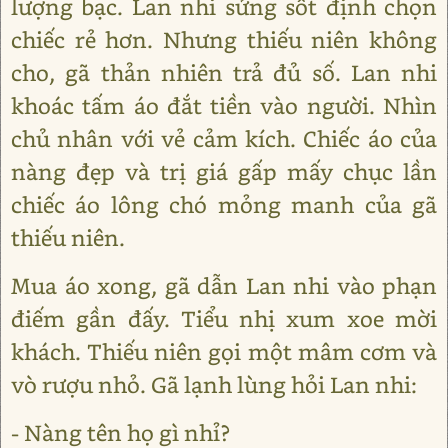
lượng bạc. Lan nhi sửng sốt định chọn
chiếc rẻ hơn. Nhưng thiếu niên không
cho, gã thản nhiên trả đủ số. Lan nhi
khoác tấm áo đắt tiền vào người. Nhìn
chủ nhân với vẻ cảm kích. Chiếc áo của
nàng đẹp và trị giá gấp mấy chục lần
chiếc áo lông chó mỏng manh của gã
thiếu niên.
Mua áo xong, gã dẫn Lan nhi vào phạn
điếm gần đấy. Tiểu nhị xum xoe mời
khách. Thiếu niên gọi một mâm cơm và
vò rượu nhỏ. Gã lạnh lùng hỏi Lan nhi:
- Nàng tên họ gì nhỉ?