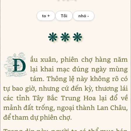
to +
Tối
nhỏ -
❊ ❊ ❊
Đ
ầu xuân, phiên chợ hàng năm
lại khai mạc đúng ngày mùng
tám. Thông lệ này không rõ có
tự bao giờ, nhưng cứ đến kỳ, thương lái
các tỉnh Tây Bắc Trung Hoa lại đổ về
mảnh đất trống, ngoại thành Lan Châu,
để tham dự phiên chợ.