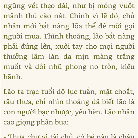
ngững vết thẹo dài, như bị móng vuốt
mãnh thú cào nát. Chính vì lẽ đó, chủ
nhân mới bắt nàng lõa thể để mời gọi
người mua. Thỉnh thoảng, lão bắt nàng
phải đứng lên, xuôi tay cho mọi người
thưởng lãm làn da mịn màng trắng
muốt và đôi nhũ phong no tròn, kiêu
hãnh.
Lão ta trạc tuổi độ lục tuần, mặt choắt,
râu thưa, chỉ nhìn thoáng đã biết lão là
con người bạc nhược, yếu hèn. Lão nhân
cao giọng phân bua:
- Thưa chư vị tài chủ, cô bé này là cháu