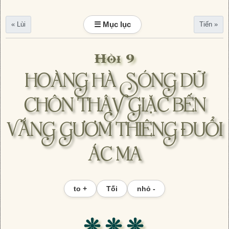
☰ Mục lục
« Lùi
Tiến »
Hồi 9
HOÀNG HÀ SÓNG DỮ
CHÔN THÂY GIẶC BẾN
VẮNG GƯƠM THIÊNG ĐUỔI
ÁC MA
to +
Tối
nhỏ -
❊ ❊ ❊