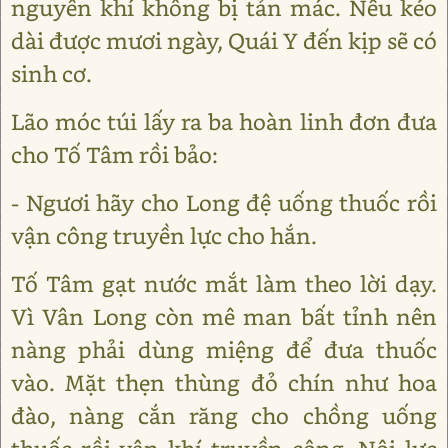
nguyên khí không bị tản mác. Nếu kéo
dài được mươi ngày, Quái Y đến kịp sẽ có
sinh cơ.
Lão móc túi lấy ra ba hoàn linh đơn đưa
cho Tố Tâm rồi bảo:
- Ngươi hãy cho Long đệ uống thuốc rồi
vận công truyền lực cho hắn.
Tố Tâm gạt nước mắt làm theo lời dạy.
Vì Vân Long còn mê man bất tỉnh nên
nàng phải dùng miệng để đưa thuốc
vào. Mặt thẹn thùng đỏ chín như hoa
đào, nàng cắn răng cho chồng uống