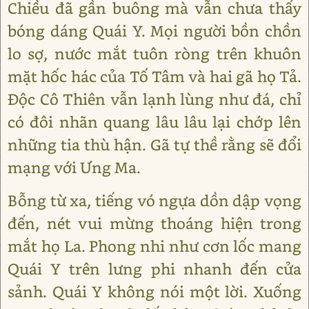
Chiều đã gần buông mà vẫn chưa thấy
bóng dáng Quái Y. Mọi người bồn chồn
lo sợ, nước mắt tuôn ròng trên khuôn
mặt hốc hác của Tố Tâm và hai gã họ Tả.
Độc Cô Thiên vẫn lạnh lùng như đá, chỉ
có đôi nhãn quang lâu lâu lại chớp lên
những tia thù hận. Gã tự thề rằng sẽ đổi
mạng với Ưng Ma.
Bỗng từ xa, tiếng vó ngựa dồn dập vọng
đến, nét vui mừng thoáng hiện trong
mắt họ La. Phong nhi như cơn lốc mang
Quái Y trên lưng phi nhanh đến cửa
sảnh. Quái Y không nói một lời. Xuống