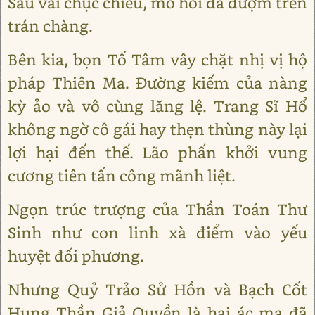
Sau vài chục chiêu, mồ hôi đã đượm trên
trán chàng.
Bên kia, bọn Tố Tâm vây chặt nhị vị hộ
pháp Thiên Ma. Đường kiếm của nàng
kỳ ảo và vô cùng lăng lệ. Trang Sĩ Hổ
không ngờ cô gái hay thẹn thùng này lại
lợi hại đến thế. Lão phấn khởi vung
cương tiên tấn công mãnh liệt.
Ngọn trúc trượng của Thần Toán Thư
Sinh như con linh xà điểm vào yếu
huyệt đối phương.
Nhưng Quỷ Trảo Sử Hồn và Bạch Cốt
Hung Thần Giả Quyền là hai ác ma đã