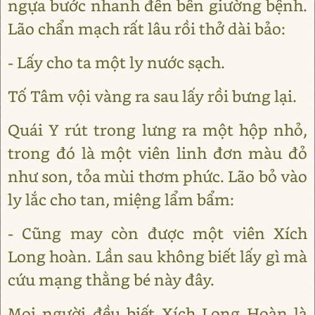
ngựa bước nhanh đến bên giường bệnh.
Lão chẩn mạch rất lâu rồi thở dài bảo:
- Lấy cho ta một ly nước sạch.
Tố Tâm vội vàng ra sau lấy rồi bưng lại.
Quái Y rút trong lưng ra một hộp nhỏ,
trong đó là một viên linh đơn màu đỏ
như son, tỏa mùi thơm phức. Lão bỏ vào
ly lắc cho tan, miệng lẩm bẩm:
- Cũng may còn được một viên Xích
Long hoàn. Lần sau không biết lấy gì mà
cứu mạng thằng bé này đây.
Mọi người đều biết Xích Long Hoàn là