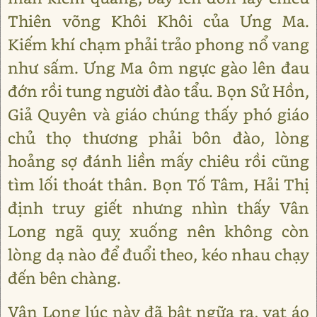
Thiên võng Khôi Khôi của Ưng Ma.
Kiếm khí chạm phải trảo phong nổ vang
như sấm. Ưng Ma ôm ngực gào lên đau
đớn rồi tung người đào tẩu. Bọn Sử Hồn,
Giả Quyên và giáo chúng thấy phó giáo
chủ thọ thương phải bôn đào, lòng
hoảng sợ đánh liền mấy chiêu rồi cũng
tìm lối thoát thân. Bọn Tố Tâm, Hải Thị
định truy giết nhưng nhìn thấy Vân
Long ngã quỵ xuống nên không còn
lòng dạ nào để đuổi theo, kéo nhau chạy
đến bên chàng.
Vân Long lúc này đã bật ngữa ra, vạt áo