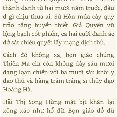
thành danh từ hai mươi năm trước, đâu
d gì chịu thua ai. Sử Hồn múa cây quỷ
trảo bằng huyền thiết, Giả Quyền vũ
lộng bạch cốt phiến, cả hai cười đanh ác
dở sát chiêu quyết lấy mạng địch thủ.
Cách đó không xa, bọn giáo chúng
Thiên Ma chỉ còn không đầy sáu mươi
đang loạn chiến với ba mươi sáu khôi y
đao thủ và hàng trăm tráng sĩ thủy đạo
Hoàng Hà.
Hải Thị Song Hùng mặt bịt khăn lại
xông xáo như hổ dữ. Bọn giáo đồ dù