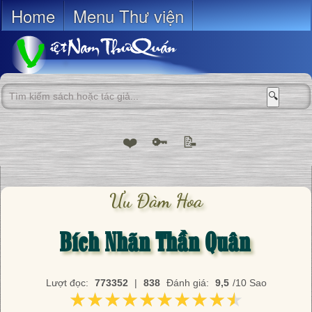
Home
Menu Thư viện
🔍
❤️
🔑
📝
Ưu Đàm Hoa
Bích Nhãn Thần Quân
Lượt đọc:
773352
|
838
Đánh giá:
9,5
/10 Sao
★★★★★★★★★★
★★★★★★★★★★