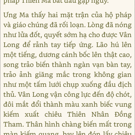
pháp Thiên Ma bắt đầu gặp nguy.
Ưng Ma thấy hai mặt trận của hộ pháp
và giáo chúng đã rối loạn. Lòng đã nóng
như lửa đốt, quyết sớm hạ cho được Vân
Long để rảnh tay tiếp ứng. Lão hú lên
một tiếng, dương cánh bốc lên thật cao,
song trảo biến thành ngàn vạn bàn tay,
trảo ảnh giăng mắc trong không gian
như một tấm lưới chụp xuống đầu địch
thủ. Vân Long vận công lực đến độ chót,
đôi mắt đổi thành màu xanh biếc vung
kiếm xuất chiêu Thiên Nhân Đồng
Tham. Thân hình chàng biến mất trong
màn kiếm quang, bay lên đón lấy chiêu