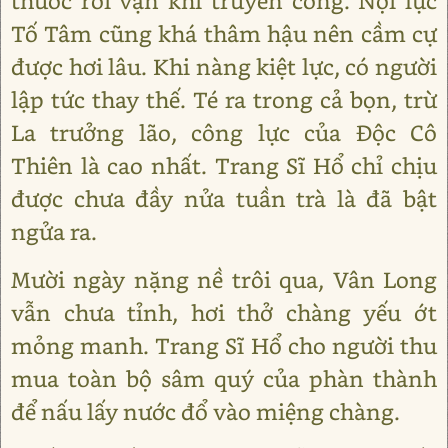
thuốc rồi vận khí truyền công. Nội lực
Tố Tâm cũng khá thâm hậu nên cầm cự
được hơi lâu. Khi nàng kiệt lực, có người
lập tức thay thế. Té ra trong cả bọn, trừ
La trưởng lão, công lực của Độc Cô
Thiên là cao nhất. Trang Sĩ Hổ chỉ chịu
được chưa đầy nửa tuần trà là đã bật
ngửa ra.
Mười ngày nặng nề trôi qua, Vân Long
vẫn chưa tỉnh, hơi thở chàng yếu ớt
mỏng manh. Trang Sĩ Hổ cho người thu
mua toàn bộ sâm quý của phàn thành
để nấu lấy nước đổ vào miệng chàng.