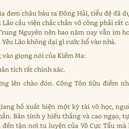
Ma đem châu báu ra Đông Hải, tiểu đệ đã d
Lão cầu viện chắc chắn võ công phải rất 
Trung Nguyên nên bao năm nay vẫn im hơi
, Yêu Lão không dại gì rước hổ vào nhà.
 vào giọng nói của Kiếm Ma:
ân tích rất chính xác.
ng lên chào đón. Công Tôn Sửu điềm nhi
iang hồ xuất hiện một kỳ tài võ học, ngư
n. Bản tính y hiếu thắng và cao ngạo, tự
đến tận nơi tu luyện của Vô Cực Tẩu mà 