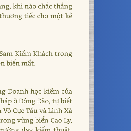
vắng, khi nào chắc thắng
thương tiếc cho một kẻ
ng Sam Kiếm Khách trong
ên biến mất.
ng Doanh học kiếm của
háp ở Đông Đảo, tự biết
a Vô Cực Tẩu và Linh Xà
trong vùng biển Cao Ly,
rường dạy kiếm thuật,