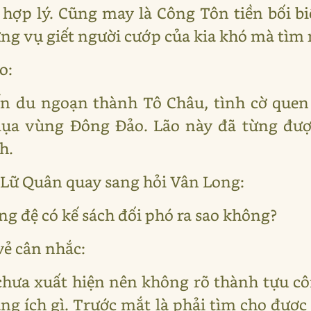
ất hợp lý. Cũng may là Công Tôn tiền bối bi
ng vụ giết người cướp của kia khó mà tìm
o:
ến du ngoạn thành Tô Châu, tình cờ que
lụa vùng Đông Đảo. Lão này đã từng đư
h.
Lữ Quân quay sang hỏi Vân Long:
ong đệ có kế sách đối phó ra sao không?
vẻ cân nhắc:
chưa xuất hiện nên không rõ thành tựu cô
ẳng ích gì. Trước mắt là phải tìm cho được