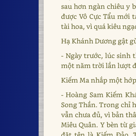
sau hơn ngàn chiêu y bị
được Vô Cực Tẩu mới t
tài hoa, vì quá kiêu ng
Hạ Khánh Dương gật g
- Ngày trước, lúc sinh
một năm trời lần lượt 
Kiếm Ma nhắp một hớp 
- Hoàng Sam Kiếm Khá
Song Thần. Trong chỉ h
vẫn chưa đủ, vì bản th
Miêu Quân. Y bèn từ gi
đặt tên là Kiếm Đảo.