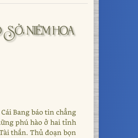
 SỞ, NIÊM HOA
 Cái Bang báo tin chẳng
hững phú hào ở hai tỉnh
a Tài thần. Thủ đoạn bọn