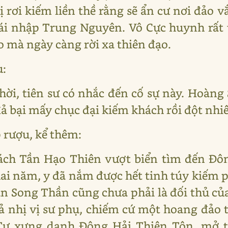
 rơi kiếm liền thề rằng sẽ ẩn cư nơi đảo 
ái nhập Trung Nguyên. Vô Cực huynh rất 
ạo mà ngày càng rời xa thiên đạo.
ù:
 thời, tiên sư có nhắc đến cố sự này. Hoà
đả bại mấy chục đại kiếm khách rồi đột nhi
rượu, kể thêm:
ch Tần Hạo Thiên vượt biển tìm đến Đô
ai năm, y đã nắm được hết tinh túy kiếm p
ân Song Thần cũng chưa phải là đối thủ củ
ả nhị vị sư phụ, chiếm cứ một hoang đảo 
 Tự xưng danh Đông Hải Thiên Tôn, mở t