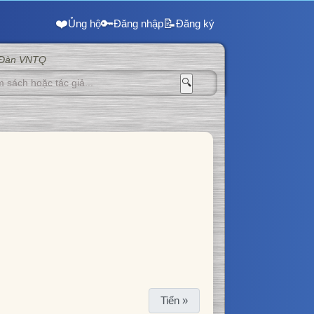
❤️
🔑
📝
Ủng hộ
Đăng nhập
Đăng ký
 Đàn VNTQ
🔍
Tiến »