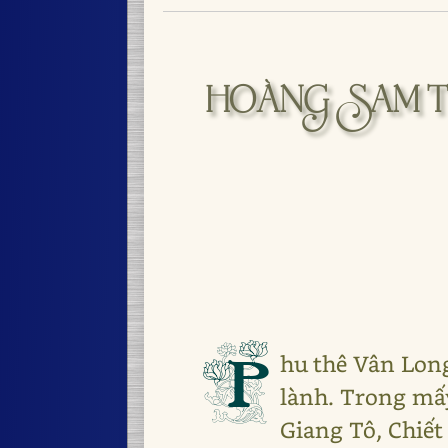
HOÀNG SAM TÁ
P
hu thê Vân Lon
lành. Trong mấy
Giang Tô, Chiết