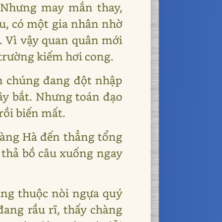
. Nhưng may mắn thay,
u, có một gia nhân nhờ
. Vì vậy quan quân mới
 trường kiếm hơi cong.
ọn chúng đang đột nhập
ây bắt. Nhưng toán đạo
rồi biến mất.
oàng Hà đến thẳng tổng
g thả bồ câu xuống ngay
ng thuộc nòi ngựa quý
ang rầu rĩ, thấy chàng