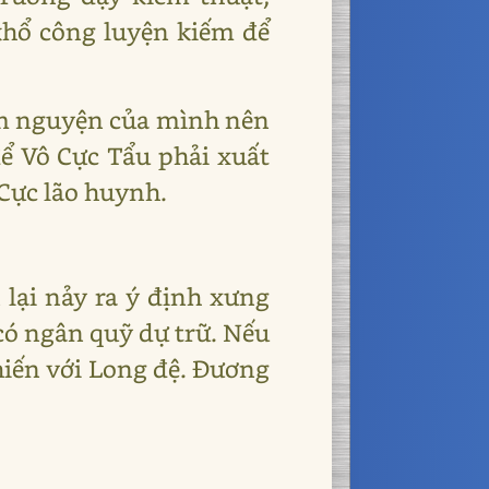
khổ công luyện kiếm để
tâm nguyện của mình nên
ể Vô Cực Tẩu phải xuất
 Cực lão huynh.
 lại nảy ra ý định xưng
có ngân quỹ dự trữ. Nếu
chiến với Long đệ. Đương