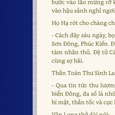
bước vào lão mừng rỡ 
vào hậu sảnh nghỉ ngơi
Họ Hạ rót cho chàng ché
- Cách đây sáu ngày, bọ
Sơn Đông, Phúc Kiến. Đà
tám nhân thủ. Đệ tử Cá
cùng sợ hãi.
Thần Toán Thư Sinh La
- Qua tin tức thu lượm
biển Đông, đa số là n
bí mật, thần tốc và cực
Vân Long thở dài nói: