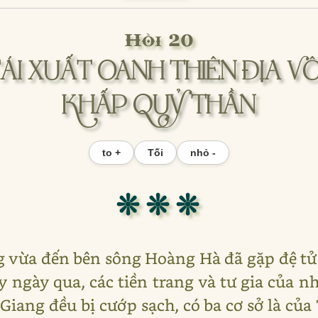
Hồi 20
I XUẤT OANH THIÊN ĐỊA VÔ
KHẤP QUỶ THẦN
to +
Tối
nhỏ -
❊ ❊ ❊
g vừa đến bên sông Hoàng Hà đã gặp đệ tử
 ngày qua, các tiền trang và tư gia của n
 Giang đều bị cướp sạch, có ba cơ sở là củ