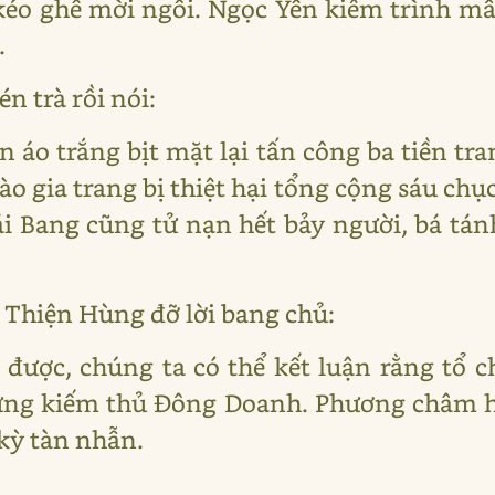
kéo ghế mời ngồi. Ngọc Yến kiêm trình mấ
.
n trà rồi nói:
n áo trắng bịt mặt lại tấn công ba tiền t
o gia trang bị thiệt hại tổng cộng sáu ch
i Bang cũng tử nạn hết bảy người, bá tán
 Thiện Hùng đỡ lời bang chủ:
 được, chúng ta có thể kết luận rằng tổ 
hững kiếm thủ Đông Doanh. Phương châm 
 kỳ tàn nhẫn.