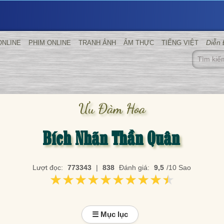
Diễn
ONLINE
PHIM ONLINE
TRANH ẢNH
ẨM THỰC
TIẾNG VIỆT
Ưu Đàm Hoa
Bích Nhãn Thần Quân
Lượt đọc:
773343
|
838
Đánh giá:
9,5
/10 Sao
★★★★★★★★★★
★★★★★★★★★★
☰ Mục lục