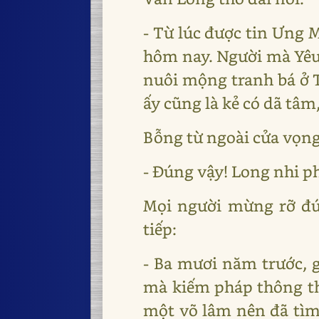
- Từ lúc được tin Ưng 
hôm nay. Người mà Yêu 
nuôi mộng tranh bá ở 
ấy cũng là kẻ có dã tâm
Bỗng từ ngoài cửa vọng
- Đúng vậy! Long nhi ph
Mọi người mừng rỡ đứ
tiếp:
- Ba mươi năm trước, g
mà kiếm pháp thông thầ
một võ lâm nên đã tìm 