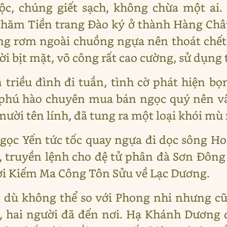
độc, chúng giết sạch, không chừa một ai
hăm Tiền trang Đào ký ở thành Hàng Châ
ng rơm ngoài chuồng ngựa nên thoát chết
ời bịt mặt, võ công rất cao cường, sử dụng
 triều đình đi tuần, tình cờ phát hiện b
 phú hào chuyên mua bán ngọc quý nên v
 mười tên lính, đã tung ra một loại khói mù 
gọc Yến tức tốc quay ngựa đi dọc sông H
, truyền lệnh cho đệ tử phân đà Sơn Đôn
ời Kiếm Ma Công Tôn Sửu về Lạc Dương.
 dù không thể so với Phong nhi nhưng cũ
, hai người đã đến nơi. Hạ Khánh Dương đ