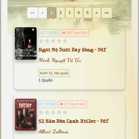
««
«
1
2
3
4
5
»
»»
10.7.2026
👁 297 lượt đọc
Ngôi Mộ Dưới Đáy Sông - Pdf
Minh Nguyệt Vô Ưu
Kinh Dị, Ma quái
1 Quyển
8.7.2026
👁 273 lượt đọc
12 Năm Bên Cạnh Hitler - Pdf
Albert Zollerm