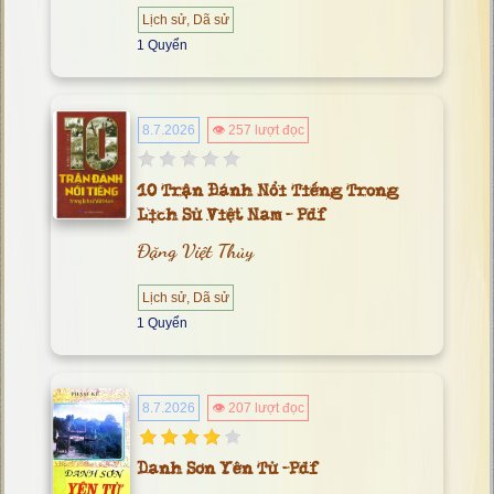
Lịch sử, Dã sử
1 Quyển
8.7.2026
👁 257 lượt đọc
10 Trận Đánh Nổi Tiếng Trong
Lịch Sử Việt Nam - Pdf
Đặng Việt Thủy
Lịch sử, Dã sử
1 Quyển
8.7.2026
👁 207 lượt đọc
Danh Sơn Yên Tử -pdf