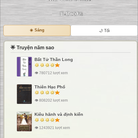
☀️ Sáng
🌙 Tối
🌟 Truyện năm sao
Bất Tử Thần Long
👁 780712 lượt xem
Thiên Hạc Phổ
👁 808202 lượt xem
Kiêu hãnh và định kiến
👁 1243921 lượt xem