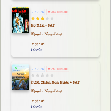
7.7.2026
👁 367 lượt đọc
Nợ Máu - Pdf
Nguyễn Thụy Long
truyện dài
1 Quyển
7.7.2026
👁 259 lượt đọc
Dưới Chân Non Nước = Pdf
Nguyễn Thụy Long
truyện dài
1 Quyển