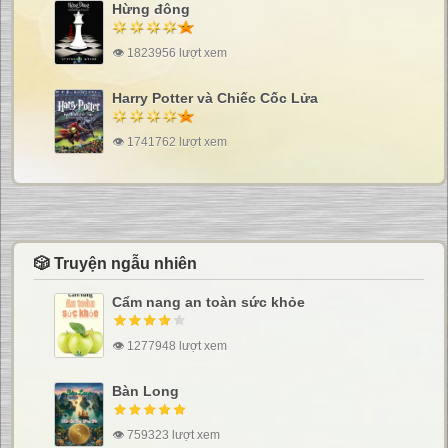
Hừng đông
👁 1823956 lượt xem
Harry Potter và Chiếc Cốc Lửa
👁 1741762 lượt xem
🎲 Truyện ngẫu nhiên
Cẩm nang an toàn sức khỏe
👁 1277948 lượt xem
Bàn Long
👁 759323 lượt xem