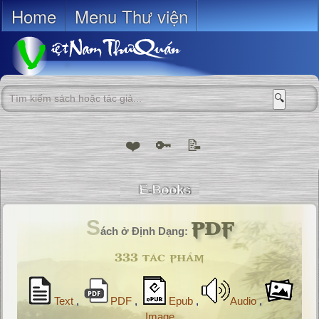
Home
Menu Thư viện
🔍
❤️
🔑
📝
PDF
S
ách ở Định Dạng:
333 tác phẩm
Text
,
PDF
,
Epub
,
Audio
,
Image