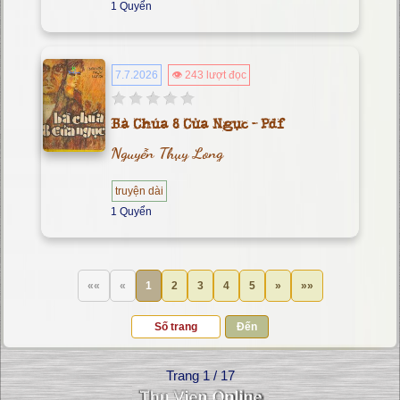
1 Quyển
7.7.2026
👁 243 lượt đọc
Bà Chúa 8 Cửa Ngục - Pdf
Nguyễn Thụy Long
truyện dài
1 Quyển
««
«
1
2
3
4
5
»
»»
Đến
Trang 1 / 17