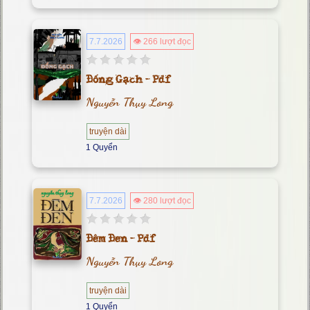
7.7.2026
👁 266 lượt đọc
Đống Gạch - Pdf
Nguyễn Thụy Long
truyện dài
1 Quyển
7.7.2026
👁 280 lượt đọc
Đêm Đen - Pdf
Nguyễn Thụy Long
truyện dài
1 Quyển