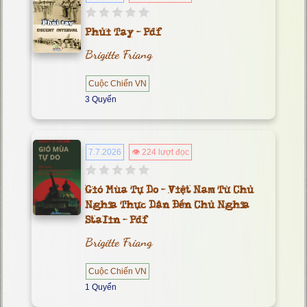
Phủi Tay - Pdf
Brigitte Friang
Cuộc Chiến VN
3 Quyển
7.7.2026
👁 224 lượt đọc
Gió Mùa Tự Do - Việt Nam Từ Chủ
Nghĩa Thực Dân Đến Chủ Nghĩa
Stalin - Pdf
Brigitte Friang
Cuộc Chiến VN
1 Quyển