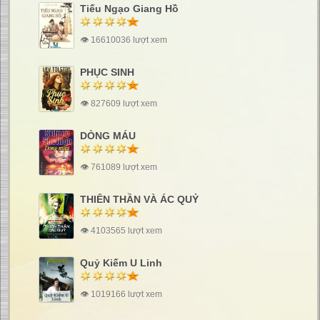
Tiếu Ngạo Giang Hồ
👁 16610036 lượt xem
PHỤC SINH
👁 827609 lượt xem
DÒNG MÁU
👁 761089 lượt xem
THIÊN THẦN VÀ ÁC QUỶ
👁 4103565 lượt xem
Quỷ Kiếm U Linh
👁 1019166 lượt xem