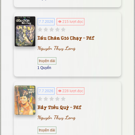
7.7.2026
👁 215 lượt đọc
Dấu Chân Gió Chạy - Pdf
Nguyễn Thụy Long
truyện dài
1 Quyển
7.7.2026
👁 228 lượt đọc
Bầy Tiểu Quỷ - Pdf
Nguyễn Thụy Long
truyện dài