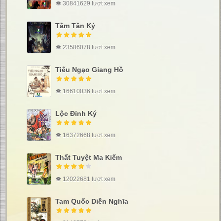
👁 30841629 lượt xem
Tầm Tần Ký
👁 23586078 lượt xem
Tiếu Ngạo Giang Hồ
👁 16610036 lượt xem
Lộc Đỉnh Ký
👁 16372668 lượt xem
Thất Tuyệt Ma Kiếm
👁 12022681 lượt xem
Tam Quốc Diễn Nghĩa