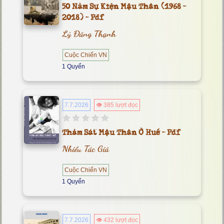
50 Năm Sự Kiện Mậu Thân (1968 -
2018) - Pdf
Lý Đăng Thạnh
Cuộc Chiến VN
1 Quyển
7.7.2026
👁 385 lượt đọc
Thảm Sát Mậu Thân Ở Huế - Pdf
Nhiều Tác Giả
Cuộc Chiến VN
1 Quyển
7.7.2026
👁 432 lượt đọc