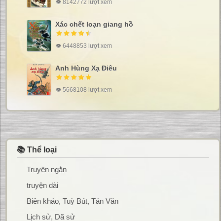
👁 8142772 lượt xem
Xác chết loạn giang hồ
👁 6448853 lượt xem
Anh Hùng Xạ Điêu
👁 5668108 lượt xem
📚 Thể loại
Truyện ngắn
truyện dài
Biên khảo, Tuỳ Bút, Tản Văn
Lịch sử, Dã sử