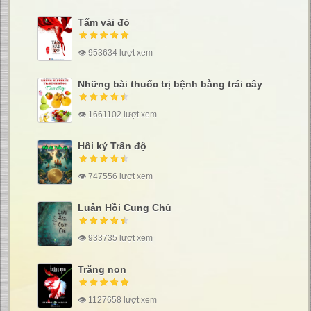
Tấm vải đỏ
👁 953634 lượt xem
Những bài thuốc trị bệnh bằng trái cây
👁 1661102 lượt xem
Hồi ký Trần độ
👁 747556 lượt xem
Luân Hồi Cung Chủ
👁 933735 lượt xem
Trăng non
👁 1127658 lượt xem