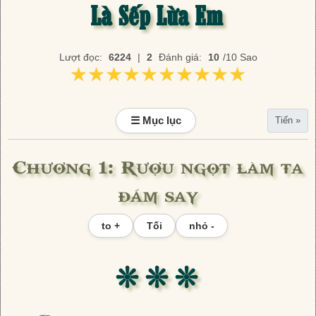
Là Sếp Lừa Em
Lượt đọc:
6224
|
2
Đánh giá:
10
/10 Sao
★★★★★★★★★★
★★★★★★★★★★
☰ Mục lục
Tiến »
Chương 1: Rượu ngọt làm ta
đắm say
to +
Tối
nhỏ -
❊ ❊ ❊