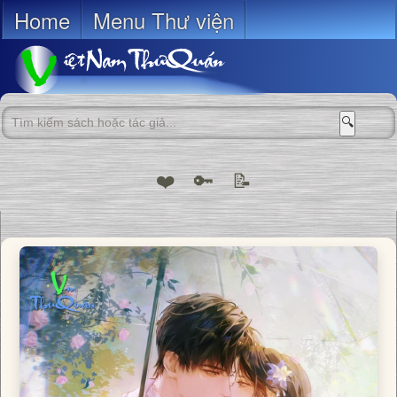
Home
Menu Thư viện
🔍
❤️
🔑
📝