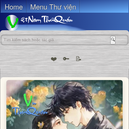
Home
Menu Thư viện
🔍
❤️
🔑
📝