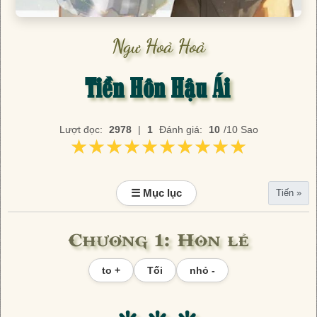
Ngư Hoả Hoả
Tiền Hôn Hậu Ái
Lượt đọc:
2978
|
1
Đánh giá:
10
/10 Sao
★★★★★★★★★★
★★★★★★★★★★
☰ Mục lục
Tiến »
Chương 1: Hôn lễ
to +
Tối
nhỏ -