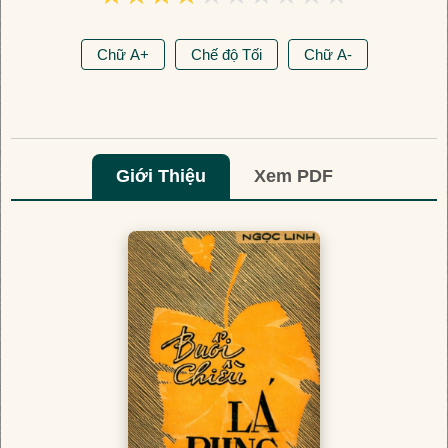
Chữ A+
Chế độ Tối
Chữ A-
Giới Thiệu
Xem PDF