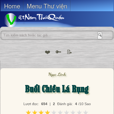
Home
Menu Thư viện
🔍
❤️
🔑
📝
Ngọc Linh
Buổi Chiều Lá Rụng
Lượt đọc:
654
|
2
Đánh giá:
4
/10 Sao
★★★★★★★★★★
★★★★★★★★★★