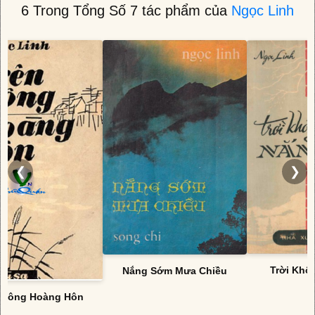
6 Trong Tổng Số 7 tác phẩm của
Ngọc Linh
❮
❯
Trời Khô
Nắng Sớm Mưa Chiều
 Sông Hoàng Hôn