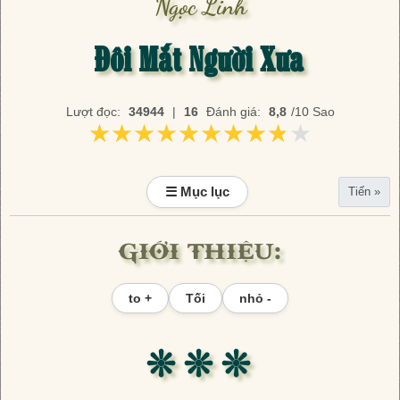
Ngọc Linh
Đôi Mắt Người Xưa
Lượt đọc:
34944
|
16
Đánh giá:
8,8
/10 Sao
★★★★★★★★★★
★★★★★★★★★★
☰ Mục lục
Tiến »
GIỚI THIỆU:
to +
Tối
nhỏ -
❊ ❊ ❊