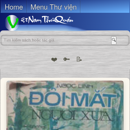
Home
Menu Thư viện
🔍
❤️
🔑
📝