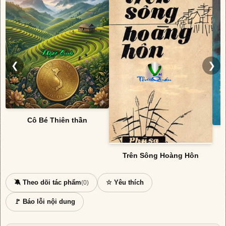
❮
❯
Cô Bé Thiên thần
Trên Sông Hoàng Hôn
🔕 Theo dõi tác phẩm
☆ Yêu thích
(0)
🚩 Báo lỗi nội dung