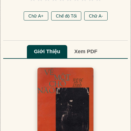
Chữ A+
Chế độ Tối
Chữ A-
Giới Thiệu
Xem PDF