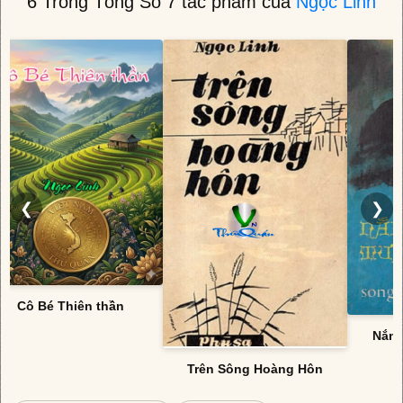
6 Trong Tổng Số 7 tác phẩm của
Ngọc Linh
❮
❯
Cô Bé Thiên thần
Nắng
Trên Sông Hoàng Hôn