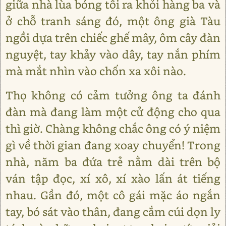
giữa nhà lùa bóng tối ra khỏi hàng ba và
ở chỗ tranh sáng đó, một ông già Tàu
ngồi dựa trên chiếc ghế mây, ôm cây đàn
nguyệt, tay khảy vào dây, tay nắn phím
mà mắt nhìn vào chốn xa xôi nào.
Thọ không có cảm tưởng ông ta đánh
đàn mà đang làm một cử động cho qua
thì giờ. Chàng không chắc ông có ý niệm
gì về thời gian đang xoay chuyển! Trong
nhà, năm ba đứa trẻ nằm dài trên bộ
ván tập đọc, xí xô, xí xào lấn át tiếng
nhau. Gần đó, một cô gái mặc áo ngắn
tay, bó sát vào thân, đang cắm cúi dọn ly