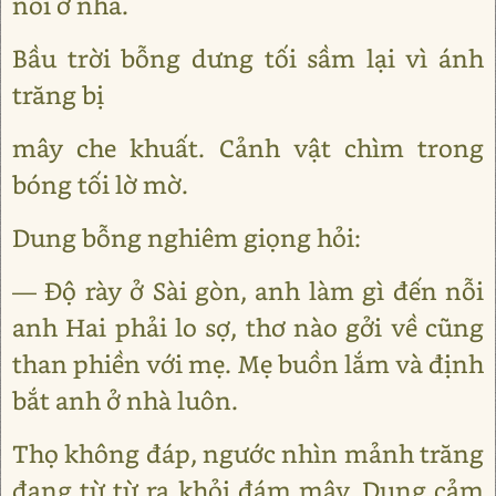
nổi ở nhà.
Bầu trời bỗng dưng tối sầm lại vì ánh
trăng bị
mây che khuất. Cảnh vật chìm trong
bóng tối lờ mờ.
Dung bỗng nghiêm giọng hỏi:
— Độ rày ở Sài gòn, anh làm gì đến nỗi
anh Hai phải lo sợ, thơ nào gởi về cũng
than phiền với mẹ. Mẹ buồn lắm và định
bắt anh ở nhà luôn.
Thọ không đáp, ngước nhìn mảnh trăng
đang từ từ ra khỏi đám mây. Dung cảm