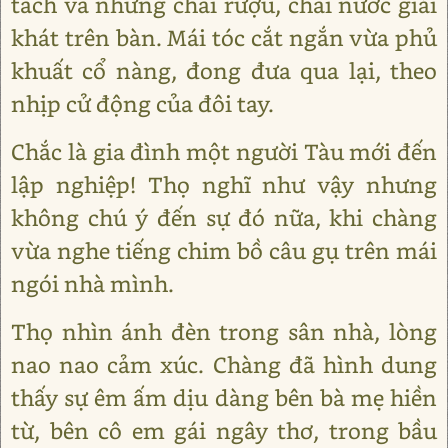
tách và những chai rượu, chai nước giải
khát trên bàn. Mái tóc cắt ngắn vừa phủ
khuất cổ nàng, đong đưa qua lại, theo
nhịp cử động của đôi tay.
Chắc là gia đình một người Tàu mới đến
lập nghiệp! Thọ nghĩ như vậy nhưng
không chú ý đến sự đó nữa, khi chàng
vừa nghe tiếng chim bồ câu gụ trên mái
ngói nhà mình.
Thọ nhìn ánh đèn trong sân nhà, lòng
nao nao cảm xúc. Chàng đã hình dung
thấy sự êm ấm dịu dàng bên bà mẹ hiền
từ, bên cô em gái ngây thơ, trong bầu