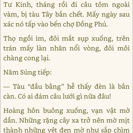
Tư Kinh, tháng rồi đi câu tôm ngoài
vàm, bị tàu Tây bắn chết. Mấy ngày sau
xác nó tấp vào bến chợ Đồng Phú.
Thọ ngồi im, đôi mắt sụp xuống, trên
trán mấy làn nhăn nổi vòng, đôi môi
chàng cong lại.
Năm Súng tiếp:
— Tàu ‘‘đầu bằng’’ hễ thấy đèn là bắn
càn. Có ai đám câu lưới gì nữa đâu!
Hoàng hôn buông xuống, vạn vật mờ
dần. Những rặng cây xa trở nên mờ mịt
thành những vệt đen mờ như sắp chìm