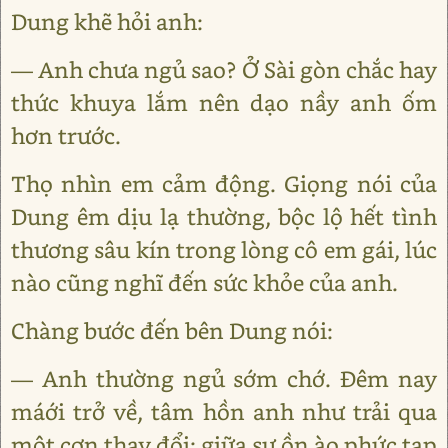
Dung khẽ hỏi anh:
— Anh chưa ngủ sao? Ở Sài gòn chắc hay
thức khuya lắm nên dạo nầy anh ốm
hơn trước.
Thọ nhìn em cảm động. Giọng nói của
Dung êm dịu lạ thường, bộc lộ hết tình
thương sâu kín trong lòng cô em gái, lúc
nào cũng nghĩ đến sức khỏe của anh.
Chàng bước đến bên Dung nói:
— Anh thường ngủ sớm chớ. Đêm nay
máới trở về, tâm hồn anh như trải qua
một cơn thay đổi: giữa sự ồn ào phức tạp