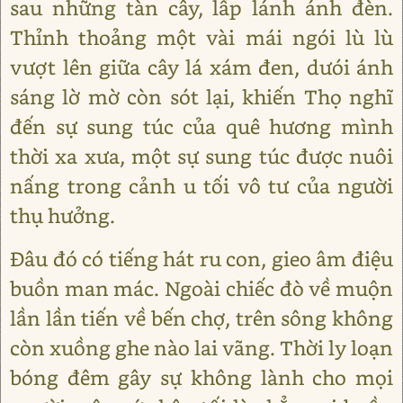
sau những tàn cây, lấp lánh ánh đèn.
Thỉnh thoảng một vài mái ngói lù lù
vượt lên giữa cây lá xám đen, dưói ánh
sáng lờ mờ còn sót lại, khiến Thọ nghĩ
đến sự sung túc của quê hương mình
thời xa xưa, một sự sung túc được nuôi
nấng trong cảnh u tối vô tư của người
thụ hưởng.
Đâu đó có tiếng hát ru con, gieo âm điệu
buồn man mác. Ngoài chiếc đò về muộn
lần lần tiến về bến chợ, trên sông không
còn xuồng ghe nào lai vãng. Thời ly loạn
bóng đêm gây sự không lành cho mọi