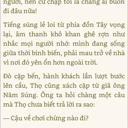
người, nên cứ chập tối là chẳng ai buồn
đi đâu nữa!
Tiếng súng lẻ loi từ phía đồn Tây vọng
lại, âm thanh khô khan ghê rợn như
nhắc mọi người nhớ: mình đang sống
giữa thời binh biến, phải mau trở về nhà
vì nơi đó yên ổn hơn ngoài trời.
Đò cặp bến, hành khách lần lượt bước
lên cầu, Thọ cũng xách cặp từ giã ông
Năm Súng. Ông ta hỏi chàng một câu
mà Thọ chưa biết trả lời ra sao:
— Cậu về chơi chừng nào đi?