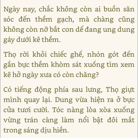
Ngày nay, chắc không còn ai buồn săn
sóc đến thềm gạch, mà chàng cũng
không còn nỡ bắt con dế đang ung dung
gáy dưới kẽ thềm.
Thọ rời khỏi chiếc ghế, nhón gót đến
gần bực thềm khòm sát xuống tìm xem
kẽ hở ngày xưa có còn chăng?
Có tiếng động phía sau lưng, Thọ giựt
mình quay lại. Dung vừa hiện ra ở bực
cửa tươi cười. Tóc nàng lòa xòa xuống
vừng trán càng làm nổi bật đôi mắt
trong sáng dịu hiền.