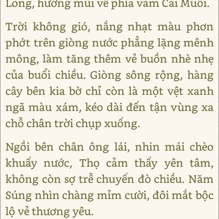
Long, hướng mũi về phía vàm Cái Muối.
Trời không gió, nắng nhạt màu phơn
phớt trên giòng nước phẳng lặng mênh
mông, làm tăng thêm vẻ buồn nhè nhẹ
của buổi chiều. Giòng sông rộng, hàng
cây bên kia bờ chỉ còn là một vệt xanh
ngã màu xám, kéo dài đến tận vùng xa
chỗ chân trời chụp xuống.
Ngồi bên chân ông lái, nhin mái chèo
khuấy nước, Thọ cảm thấy yên tâm,
không còn sợ trễ chuyến đò chiều. Năm
Súng nhìn chàng mỉm cười, đôi mắt bộc
lộ vẻ thương yêu.