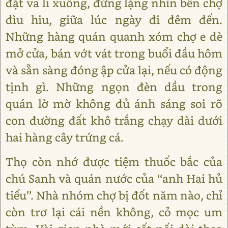
đặt va li xuống, đứng lặng nhìn bến chợ
đìu hiu, giữa lúc ngày đi đêm đến.
Những hàng quán quanh xóm chợ e dè
mở cửa, bán vớt vát trong buổi đầu hôm
và sẵn sàng đóng ập cửa lại, nếu có động
tịnh gì. Những ngọn đèn dầu trong
quán lờ mờ không đủ ánh sáng soi rõ
con đường đất khô trắng chạy dài dưới
hai hàng cây trứng cá.
Thọ còn nhớ được tiệm thuốc bắc của
chú Sanh và quán nước của ‘‘anh Hai hủ
tiếu’’. Nhà nhóm chợ bị đốt năm nào, chỉ
còn trơ lại cái nền không, cỏ mọc um