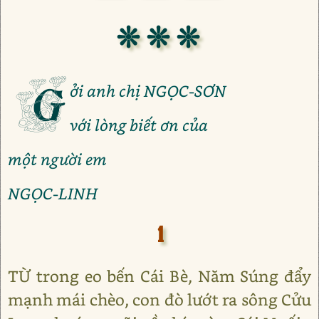
❊ ❊ ❊
G
ởi anh chị NGỌC-SƠN
với lòng biết ơn của
một người em
NGỌC-LINH
1
TỪ trong eo bến Cái Bè, Năm Súng đẩy
mạnh mái chèo, con đò lướt ra sông Cửu