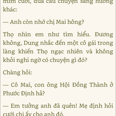
mỉm cười, đưa câu chuyện sang hướng
khác:
— Anh còn nhớ chị Mai hông?
Thọ nhìn em như tìm hiểu. Đương
không, Dung nhắc đến một cô gái trong
làng khiến Thọ ngạc nhiên và không
khỏi nghi ngờ có chuyện gì đó?
Chàng hỏi:
— Cô Mai, con ông Hội Đồng Thành ở
Phước Định hả?
— Em tưởng anh đã quên! Mẹ định hỏi
cưới chị ấy cho anh đó.