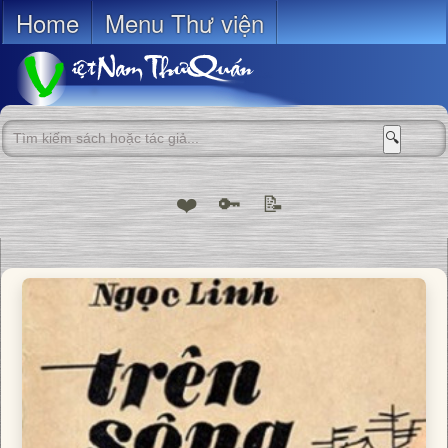
Home
Menu Thư viện
🔍
❤️
🔑
📝