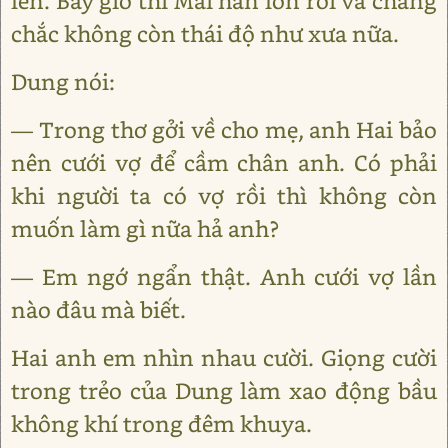
lên. Bây giờ thì Mai hẳn lớn rồi và chàng
chắc không còn thái độ như xưa nữa.
Dung nói:
— Trong thơ gởi về cho mẹ, anh Hai bảo
nên cưới vợ để cầm chân anh. Có phải
khi người ta có vợ rồi thì không còn
muốn làm gì nữa hả anh?
— Em ngớ ngẩn thật. Anh cưới vợ lần
nào đâu mà biết.
Hai anh em nhìn nhau cười. Giọng cười
trong trẻo của Dung làm xao động bầu
không khí trong đêm khuya.