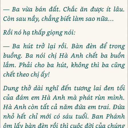
— Ba vừa bán đất. Chắc ăn được ít lâu.
Còn sau nầy, chẳng biết làm sao nữa...
Rồi nó hạ thấp giọng nói:
— Ba hút trở lại rồi. Bàn đèn để trong
buồng. Ba nói chị Hà Anh chết ba buồn
lắm. Phải cho ba hút, không thì ba cũng
chết theo chị ấy!
Dung thở dài nghĩ đến tương lai đen tối
của đám em Hà Anh mà phát rùn mình.
Hà Anh còn tất cả năm đứa em trai. Đứa
nhỏ hết chỉ mới có sáu tuổi. Ban Phánh
ôm lấy bàn đèn rồi thì cuộc đời của chúng