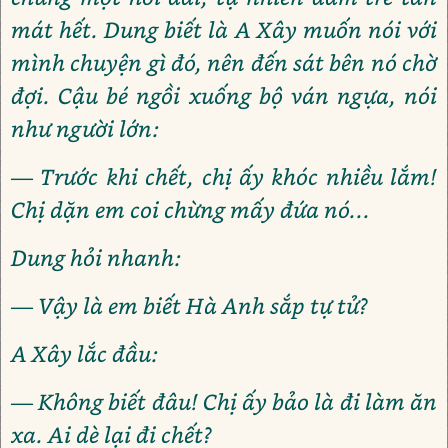
mát hết. Dung biết là A Xây muốn nói với
mình chuyện gì đó, nên đến sát bên nó chờ
đợi. Cậu bé ngồi xuống bộ ván ngựa, nói
như người lớn:
— Trước khi chết, chị ấy khóc nhiều lắm!
Chị dặn em coi chừng mấy đứa nó...
Dung hỏi nhanh:
— Vậy là em biết Hà Anh sắp tự tử?
A Xây lắc đầu:
— Không biết đâu! Chị ấy bảo là đi làm ăn
xa. Ai dè lại đi chết?