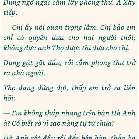
Dung ngơ ngác cầm lấy phong thư. A Xây
tiếp:
— Chị ấy nói quan trọng lắm. Chị bảo em
chỉ có quyền đưa cho hai người thôi;
không đưa anh Thọ được thì đưa cho chị.
Dung gật gật đầu, rồi cầm phong thư trở
ra nhà ngoài.
Thọ đang đứng đợi, thấy em trở ra liền
hỏi:
— Em không thắp nhang trên bàn Hà Anh
à? Có biết rõ vì sao nàng tự tử chưa?
Hà Anh gật đầu rồi đến bên bàn, thắp ba