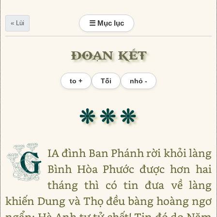
☰ Mục lục
« Lùi
ĐOẠN KẾT
to +
Tối
nhỏ -
❊ ❊ ❊
G
IA đình Ban Phánh rời khỏi làng
Bình Hòa Phước được hơn hai
tháng thì có tin đưa về làng
khiến Dung và Thọ đều bàng hoàng ngơ
ngẩn: Hà Anh tự tử chết! Tin đó do Năm