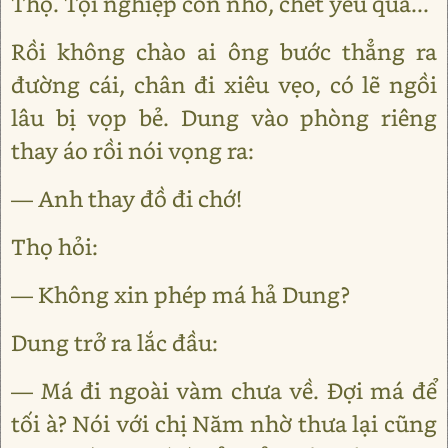
Thọ. Tội nghiệp con nhỏ, chết yểu quá...
Rồi không chào ai ông bước thẳng ra
đường cái, chân đi xiêu vẹo, có lẽ ngồi
lâu bị vọp bẻ. Dung vào phòng riêng
thay áo rồi nói vọng ra:
— Anh thay đồ đi chớ!
Thọ hỏi:
— Không xin phép má hả Dung?
Dung trở ra lắc đầu:
— Má đi ngoài vàm chưa về. Đợi má để
tối à? Nói với chị Năm nhờ thưa lại cũng