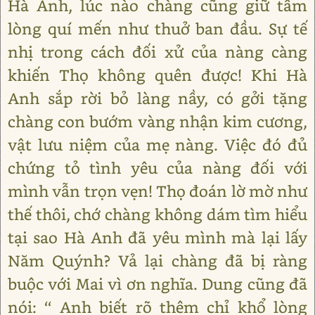
Hà Anh, lúc nào chàng cũng giữ tấm
lòng quí mến như thuở ban đầu. Sự tế
nhị trong cách đối xử của nàng càng
khiến Thọ không quên được! Khi Hà
Anh sắp rời bỏ làng nầy, có gởi tặng
chàng con bướm vàng nhận kim cương,
vật lưu niệm của mẹ nàng. Việc đó đủ
chứng tỏ tình yêu của nàng đối với
mình vẫn trọn vẹn! Thọ đoán lờ mờ như
thế thôi, chớ chàng không dám tìm hiểu
tại sao Hà Anh đã yêu mình mà lại lấy
Năm Quýnh? Vả lại chàng đã bị ràng
buộc với Mai vì ơn nghĩa. Dung cũng đã
nói: ‘‘ Anh biết rõ thêm chỉ khổ lòng