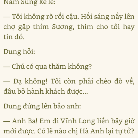
Năm Súng kể lể:
— Tôi không rõ rồi cậu. Hồi sáng nầy lên
chợ gặp thím Sương, thím cho tôi hay
tin đó.
Dung hỏi:
— Chú có qua thăm không?
— Dạ không! Tôi còn phải chèo đò về,
đâu bỏ hành khách được...
Dung đứng lên bảo anh:
— Anh Ba! Em đi Vĩnh Long liền bây giờ
mới được. Có lẽ nào chị Hà Anh lại tự tử?