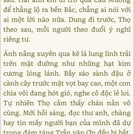
để thẳng lộ ra bến Bắc, chẳng ai nói với
ai một lời nào nữa. Dung đi trước, Thọ
theo sau, mỗi người theo đuổi ý nghĩ
riêng tư.
Ánh nắng xuyên qua kẽ lá lung linh trải
trên mặt đường như những hạt kim
cương lóng lánh. Bầy sáo sành đậu ở
cành cây trước mặt vọt bay cao, một con
chìa vôi đang hót gió, nghe cô độc lẻ loi.
Tự nhiên Thọ cảm thấy chán nản vô
cùng. Mới hồi sáng, đọc thư anh, chàng
hay tin mấy người bạn của mình đã dự
trong đám táng Trần văn Ơn đều bị bắt.