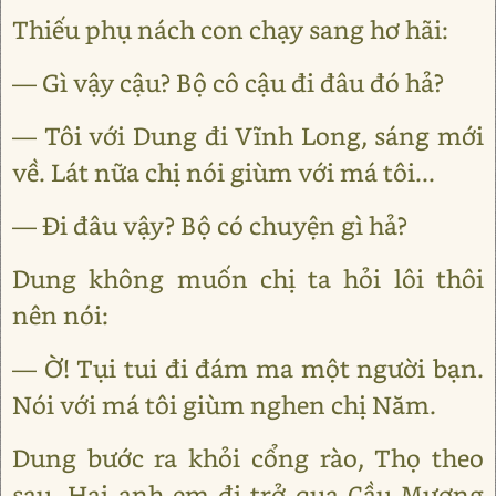
Thiếu phụ nách con chạy sang hơ hãi:
— Gì vậy cậu? Bộ cô cậu đi đâu đó hả?
— Tôi với Dung đi Vĩnh Long, sáng mới
về. Lát nữa chị nói giùm với má tôi...
— Đi đâu vậy? Bộ có chuyện gì hả?
Dung không muốn chị ta hỏi lôi thôi
nên nói:
— Ờ! Tụi tui đi đám ma một người bạn.
Nói với má tôi giùm nghen chị Năm.
Dung bước ra khỏi cổng rào, Thọ theo
sau. Hai anh em đi trở qua Cầu Mương