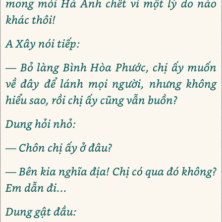
mong mỏi Hà Anh chết vì một lý do nào
khác thôi!
A Xây nói tiếp:
— Bỏ làng Bình Hòa Phước, chị ấy muốn
về đây để lánh mọi người, nhưng không
hiểu sao, rồi chị ấy cũng vẫn buồn?
Dung hỏi nhỏ:
— Chôn chị ấy ở đâu?
— Bên kia nghĩa địa! Chị có qua đó không?
Em dẫn đi...
Dung gật đầu: