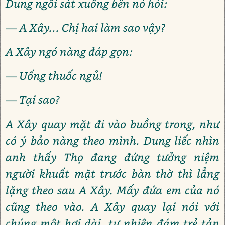
Dung ngồi sát xuống bên nó hỏi:
— A Xây... Chị hai làm sao vậy?
A Xây ngó nàng đáp gọn:
— Uống thuốc ngủ!
— Tại sao?
A Xây quay mặt đi vào buồng trong, như
có ý bảo nàng theo mình. Dung liếc nhìn
anh thấy Thọ đang đứng tưởng niệm
người khuất mặt trước bàn thờ thì lẳng
lặng theo sau A Xây. Mấy đứa em của nó
cũng theo vào. A Xây quay lại nói với
chúng một hơi dài, tự nhiên đám trẻ tản