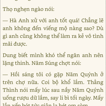
Thọ nghẹn ngào nói:
— Hà Anh xử với anh tốt quá! Chẳng lẽ
anh không đến viếng mộ nàng sao? Dù
gì anh cũng không thể làm ra kẻ vô tình
mãi được.
Dung biết mình khó thể ngăn anh nên
lặng thinh. Năm Súng chợt nói:
— Hồi sáng tôi có gặp Năm Quýnh ở
trên chợ nữa. Coi bộ khổ lắm. Thằng
Thình nói mấy lúc sau nầy Năm Quýnh
uống rượu dữ lắm, say li bì tối ngày. Mấy
lần xếp bót tức giận la hét om sòm.