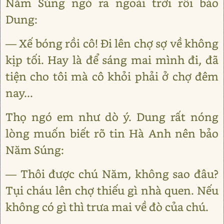
Năm Súng ngó ra ngoài trời rồi bảo
Dung:
— Xế bóng rồi cô! Đi lên chợ sợ về không
kịp tối. Hay là để sáng mai mình đi, đã
tiện cho tôi mà cô khỏi phải ở chợ đêm
nay...
Thọ ngó em như dò ý. Dung rất nóng
lòng muốn biết rõ tin Hà Anh nên bảo
Năm Súng:
— Thôi được chú Năm, không sao đâu?
Tụi cháu lên chợ thiếu gì nhà quen. Nếu
không có gì thì trưa mai về đò của chú.