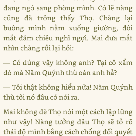
đang ngó sang phòng mình. Có lẽ nàng
cũng đã trông thấy Thọ. Chàng lại
buông mình nằm xuống giường, đôi
mắt đăm chiêu nghĩ ngợi. Mai đưa mắt
nhìn chàng rồi lại hỏi:
— Có đúng vậy không anh? Tại cô xẩm
đó mà Năm Quýnh thù oán anh hả?
— Tôi thật không hiểu nữa! Năm Quýnh
thù tôi nó đâu có nói ra.
Mai không dè Thọ nói một cách lập lững
như vậy! Nàng tưởng đâu Thọ sẽ tỏ rõ
thái độ mình bằng cách chống đối quyết