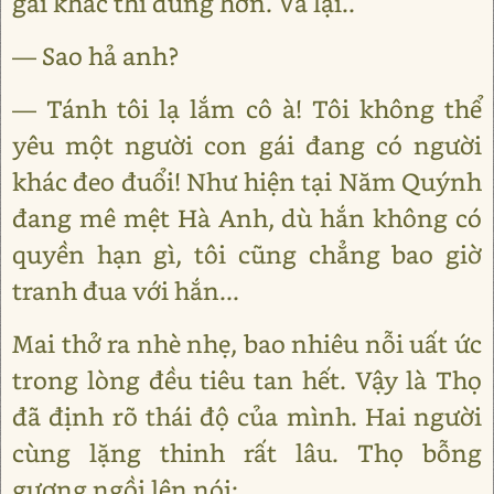
gái khác thì đúng hơn. Vả lại..
— Sao hả anh?
— Tánh tôi lạ lắm cô à! Tôi không thể
yêu một người con gái đang có người
khác đeo đuổi! Như hiện tại Năm Quýnh
đang mê mệt Hà Anh, dù hắn không có
quyền hạn gì, tôi cũng chẳng bao giờ
tranh đua với hắn...
Mai thở ra nhè nhẹ, bao nhiêu nỗi uất ức
trong lòng đều tiêu tan hết. Vậy là Thọ
đã định rõ thái độ của mình. Hai người
cùng lặng thinh rất lâu. Thọ bỗng
gượng ngồi lên nói: