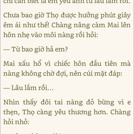
chỉ cần biết là em yêu anh từ lâu lắm rồi.
Chưa bao giờ Thọ được hưởng phút giây
êm ái như thế! Chàng nâng càm Mai lên
hôn nhẹ vào môi nàng rồi hỏi:
— Từ bao giờ hả em?
Mai xấu hổ vì chiếc hôn đầu tiên mà
nàng không chờ đợi, nên cúi mặt đáp:
— Lâu lắm rồi…
Nhìn thấy đôi tai nàng đỏ bừng vì e
thẹn, Thọ càng yêu thương hơn. Chàng
hỏi nhỏ: