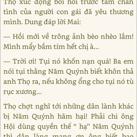
Thọ xúc động bồi hồi trước tấm chân
tình của người con gái đã yêu thương
mình. Dung đáp lời Mai:
— Hồi mới về trông ảnh bèo nhèo lắm!
Mình mẩy bầm tím hết chị à...
— Trời ơi! Tụi nó khốn nạn quá! Ba em
nói tụi thằng Năm Quýnh biết khôn thả
anh Thọ ra, nếu không ổng cho tụi nó tù
rục xương...
Thọ chợt nghĩ tới những dân lành khác
bị Năm Quýnh hãm hại! Phải chi ông
Hội dùng quyền thế ‘‘ hạ’’ Năm Quýnh
thì dân làng mang ơn ông biết bao