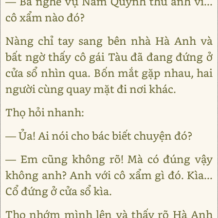
— Ba nghe vụ Năm Quýnh thù anh vì...
cô xẩm nào đó?
Nàng chỉ tay sang bên nhà Hà Anh và
bất ngờ thấy cô gái Tàu đã đang đứng ở
cửa sổ nhìn qua. Bốn mắt gặp nhau, hai
người cùng quay mặt đi nơi khác.
Thọ hỏi nhanh:
— Ủa! Ai nói cho bác biết chuyện đó?
— Em cũng không rõ! Mà có đúng vậy
không anh? Anh với cô xẩm gì đó. Kìa...
Cổ đứng ở cửa sổ kìa.
Thọ nhớm mình lên và thấy rõ Hà Anh