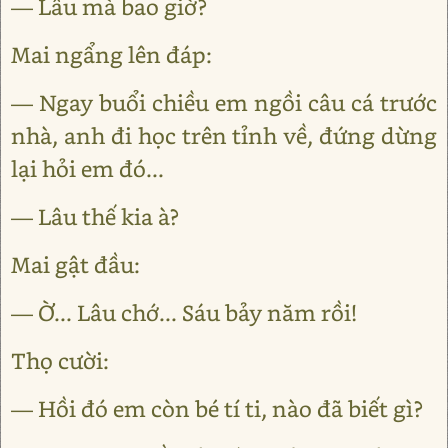
— Lâu mà bao giờ?
Mai ngẩng lên đáp:
— Ngay buổi chiều em ngồi câu cá trước
nhà, anh đi học trên tỉnh về, đứng dừng
lại hỏi em đó...
— Lâu thế kia à?
Mai gật đầu:
— Ờ... Lâu chớ... Sáu bảy năm rồi!
Thọ cười:
— Hồi đó em còn bé tí ti, nào đã biết gì?