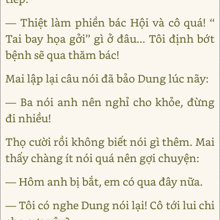
— Thiệt làm phiền bác Hội và cô quá! ‘‘
Tai bay họa gởi’’ gì ở đâu... Tôi định bớt
bệnh sẽ qua thăm bác!
Mai lập lại câu nói đã bảo Dung lúc nãy:
— Ba nói anh nên nghỉ cho khỏe, đừng
đi nhiều!
Thọ cười rồi không biết nói gì thêm. Mai
thấy chàng ít nói quá nên gợi chuyện:
— Hôm anh bị bắt, em có qua đây nữa.
— Tôi có nghe Dung nói lại! Cô tới lui chi