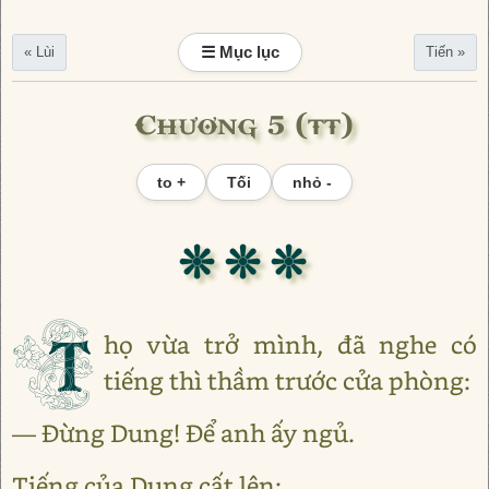
☰ Mục lục
« Lùi
Tiến »
Chương 5 (tt)
to +
Tối
nhỏ -
❊ ❊ ❊
T
họ vừa trở mình, đã nghe có
tiếng thì thầm trước cửa phòng:
— Đừng Dung! Để anh ấy ngủ.
Tiếng của Dung cất lên: