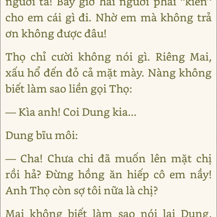
người ta! Bây giờ hai người phải ‘‘kiến’‘
cho em cái gì đi. Nhờ em mà không trả
ơn không được đâu!
Thọ chỉ cười không nói gì. Riêng Mai,
xấu hổ đến đỏ cả mặt mày. Nàng không
biết làm sao liền gọi Thọ:
— Kìa anh! Coi Dung kia...
Dung bĩu môi:
— Cha! Chưa chi đã muốn lên mặt chị
rồi hả? Đừng hồng ăn hiếp cô em nầy!
Anh Thọ còn sợ tôi nữa là chị?
Mai không biết làm sao nói lại Dung,