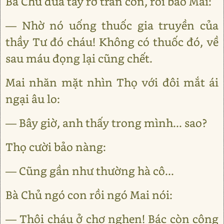
Bà Chủ đưa tay rờ trán con, rồi bảo Mai:
— Nhờ nó uống thuốc gia truyền của
thầy Tư đó cháu! Không có thuốc đó, về
sau máu đọng lại cũng chết.
Mai nhăn mặt nhìn Thọ với đôi mắt ái
ngại âu lo:
— Bây giờ, anh thấy trong mình... sao?
Thọ cười bảo nàng:
— Cũng gần như thường hà cô...
Bà Chủ ngó con rồi ngó Mai nói:
— Thôi cháu ở chợ nghen! Bác còn công