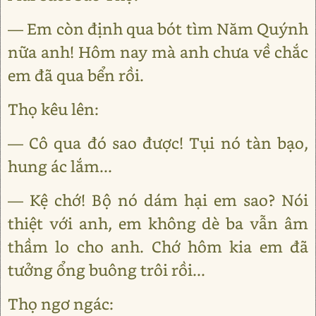
— Em còn định qua bót tìm Năm Quýnh
nữa anh! Hôm nay mà anh chưa về chắc
em đã qua bển rồi.
Thọ kêu lên:
— Cô qua đó sao được! Tụi nó tàn bạo,
hung ác lắm...
— Kệ chớ! Bộ nó dám hại em sao? Nói
thiệt với anh, em không dè ba vẫn âm
thầm lo cho anh. Chớ hôm kia em đã
tưởng ổng buông trôi rồi...
Thọ ngơ ngác: