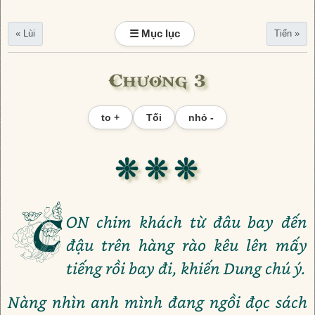
☰ Mục lục
« Lùi
Tiến »
Chương 3
to +
Tối
nhỏ -
❊ ❊ ❊
C
ON chim khách từ đâu bay đến
đậu trên hàng rào kêu lên mấy
tiếng rồi bay đi, khiến Dung chú ý.
Nàng nhìn anh mình đang ngồi đọc sách