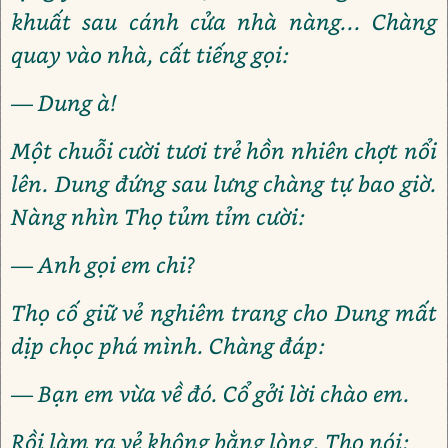
khuất sau cánh cửa nhà nàng... Chàng
quay vào nhà, cất tiếng gọi:
— Dung à!
Một chuỗi cười tươi trẻ hồn nhiên chợt nổi
lên. Dung đứng sau lưng chàng tự bao giờ.
Nàng nhìn Thọ tủm tỉm cười:
— Anh gọi em chi?
Thọ cố giữ vẻ nghiêm trang cho Dung mất
dịp chọc phá mình. Chàng đáp:
— Bạn em vừa về đó. Cổ gởi lời chào em.
Rồi làm ra vẻ không bằng lòng, Thọ nói: