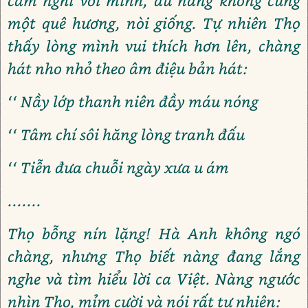
cảm nghĩ với mình, dù nàng không cùng
một quê hương, nòi giống. Tự nhiên Thọ
thấy lòng mình vui thích hơn lên, chàng
hát nho nhỏ theo âm điệu bản hát:
‘‘ Nầy lớp thanh niên đầy máu nóng
‘‘ Tâm chí sôi hăng lòng tranh đấu
‘‘ Tiễn đưa chuỗi ngày xưa u ám
.......
Thọ bỗng nín lặng! Hà Anh không ngó
chàng, nhưng Thọ biết nàng đang lắng
nghe và tìm hiểu lời ca Việt. Nàng ngước
nhìn Thọ, mỉm cười và nói rất tự nhiên: