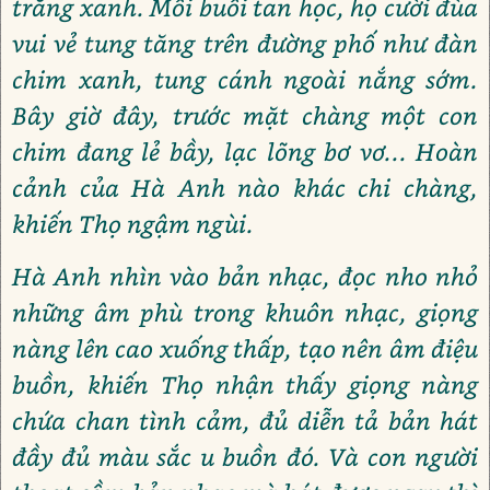
trắng xanh. Mỗi buổi tan học, họ cười đùa
vui vẻ tung tăng trên đường phố như đàn
chim xanh, tung cánh ngoài nắng sớm.
Bây giờ đây, trước mặt chàng một con
chim đang lẻ bầy, lạc lõng bơ vơ... Hoàn
cảnh của Hà Anh nào khác chi chàng,
khiến Thọ ngậm ngùi.
Hà Anh nhìn vào bản nhạc, đọc nho nhỏ
những âm phù trong khuôn nhạc, giọng
nàng lên cao xuống thấp, tạo nên âm điệu
buồn, khiến Thọ nhận thấy giọng nàng
chứa chan tình cảm, đủ diễn tả bản hát
đầy đủ màu sắc u buồn đó. Và con người