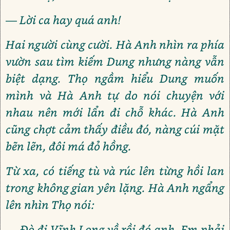
— Lời ca hay quá anh!
Hai người cùng cười. Hà Anh nhìn ra phía
vườn sau tìm kiếm Dung nhưng nàng vẫn
biệt dạng. Thọ ngầm hiểu Dung muốn
mình và Hà Anh tự do nói chuyện với
nhau nên mới lẩn đi chỗ khác. Hà Anh
cũng chợt cảm thấy điều đó, nàng cúi mặt
bẽn lẽn, đôi má đỏ hồng.
Từ xa, có tiếng tù và rúc lên từng hồi lan
trong không gian yên lặng. Hà Anh ngẩng
lên nhìn Thọ nói:
— Đò đi Vĩnh Long về rồi đó anh. Em phải