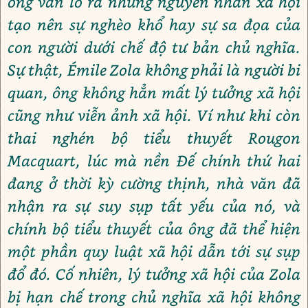
ông vẫn ló ra những nguyên nhân xã hội
tạo nên sự nghèo khổ hay sự sa đọa của
con người dưới chế độ tư bản chủ nghĩa.
Sự thật, Émile Zola không phải là người bi
quan, ông không hẳn mất lý tưởng xã hội
cũng như viễn ảnh xã hội. Ví như khi còn
thai nghén bộ tiểu thuyết Rougon
Macquart, lúc mà nền Đế chính thứ hai
đang ở thời kỳ cường thịnh, nhà văn đã
nhận ra sự suy sụp tất yếu của nó, và
chính bộ tiểu thuyết của ông đã thể hiện
một phần quy luật xã hội dẫn tới sự sụp
đổ đó. Cố nhiên, lý tưởng xã hội của Zola
bị hạn chế trong chủ nghĩa xã hội không