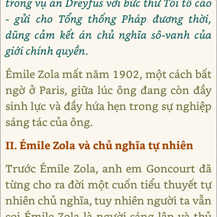
trong vụ án Dreyfus với bức thư Tôi tố cáo
- gửi cho Tổng thống Pháp đương thời,
dũng cảm kết án chủ nghĩa sô-vanh của
giới chính quyền.
Émile Zola mất năm 1902, một cách bất
ngờ ở Paris, giữa lúc ông đang còn đầy
sinh lực và đầy hứa hẹn trong sự nghiệp
sáng tác của ông.
II. Émile Zola và chủ nghĩa tự nhiên
Trước Émile Zola, anh em Goncourt đã
từng cho ra đời một cuốn tiểu thuyết tự
nhiên chủ nghĩa, tuy nhiên người ta vẫn
coi Émile Zola là người sáng lập và thủ