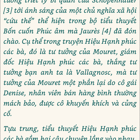
[3] tới ánh sáng của một chủ nghĩa xã hội
“cứu thế” thể hiện trong bộ tiểu thuyết
Bốn cuốn Phúc âm mà Jaurès [4] đã đón
chào. Cụ thể trong truyện Hiệu Hạnh phúc
các bà, đó là tư tưởng của Mouret, giám
đốc Hiệu Hạnh phúc các bà, thắng tư
tưởng bạn anh ta là Vallagnosc, mà tư
tưởng của Mouret một phần lại do cô gái
Denise, nhân viên bán hàng bình thường
mách bảo, được cô khuyến khích và củng
cố.
Tựu trung, tiểu thuyết Hiệu Hạnh phúc
các bà gồm hai câu chuyện lồng vào nhau,