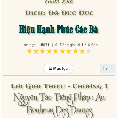
Émile Zola
Dịch: Đỗ Đức Dục
Hiệu Hạnh Phúc Các Bà
Lượt đọc:
15971
|
9
Đánh giá:
9,1
/10 Sao
★★★★★★★★★★
★★★★★★★★★★
☰ Mục lục
Tiến »
Lời Giới Thiệu - Chương 1
Nguyên Tác Tiếng Pháp : Au
Bonheur Des Dames