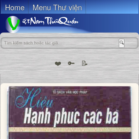
Home
Menu Thư viện
🔍
❤️
🔑
📝