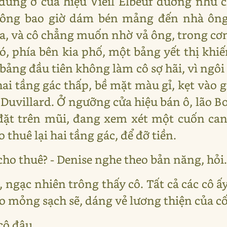
ứng ở cửa hiệu Vieil Elbeuf dường như c
ông bao giờ dám bén mảng đến nhà ông 
, và cô chẳng muốn nhờ vả ông, trong cơ
ó, phía bên kia phố, một bảng yết thị khi
 bảng đầu tiên không làm cô sợ hãi, vì ngôi 
hai tầng gác thấp, bề mặt màu gỉ, kẹt vào
Duvillard. Ở ngưỡng cửa hiệu bán ô, lão B
 đặt trên mũi, đang xem xét một cuốn ca
thuê lại hai tầng gác, để đỡ tiền.
cho thuê? - Denise nghe theo bản năng, hỏi
ngạc nhiên trông thấy cô. Tất cả các cô ấy, 
 áo mỏng sạch sẽ, dáng vẻ lương thiện của cố
cô đâu.