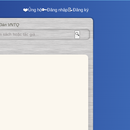
❤️
🔑
📝
Ủng hộ
Đăng nhập
Đăng ký
 Đàn VNTQ
🔍