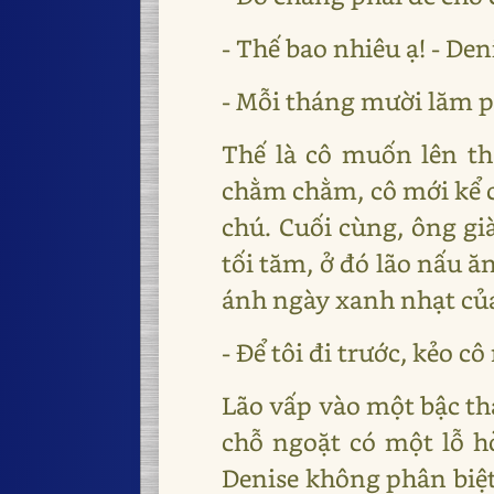
- Thế bao nhiêu ạ! - Deni
- Mỗi tháng mười lăm 
Thế là cô muốn lên th
chằm chằm, cô mới kể c
chú. Cuối cùng, ông gi
tối tăm, ở đó lão nấu ă
ánh ngày xanh nhạt củ
- Để tôi đi trước, kẻo c
Lão vấp vào một bậc th
chỗ ngoặt có một lỗ h
Denise không phân biệt