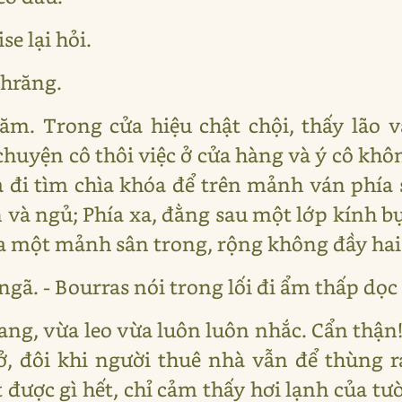
se lại hỏi.
phrăng.
ăm. Trong cửa hiệu chật chội, thấy lão 
huyện cô thôi việc ở cửa hàng và ý cô k
à đi tìm chìa khóa để trên mảnh ván phía
n và ngủ; Phía xa, đằng sau một lớp kính b
a một mảnh sân trong, rộng không đầy hai
ô ngã. - Bourras nói trong lối đi ẩm thấp dọ
ang, vừa leo vừa luôn luôn nhắc. Cẩn thậ
ở, đôi khi người thuê nhà vẫn để thùng r
 được gì hết, chỉ cảm thấy hơi lạnh của tư