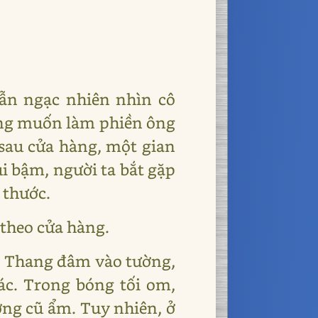
vẫn ngạc nhiên nhìn cô
hông muốn làm phiền ông
 sau cửa hàng, một gian
ụi bậm, người ta bắt gặp
 thước.
c theo cửa hàng.
n! Thang đâm vào tường,
ác. Trong bóng tối om,
ờng cũ ẩm. Tuy nhiên, ở