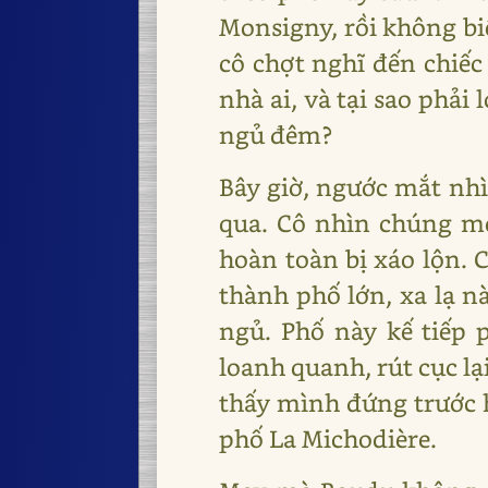
Monsigny, rồi không biế
cô chợt nghĩ đến chiế
nhà ai, và tại sao phải
ngủ đêm?
Bây giờ, ngước mắt nhì
qua. Cô nhìn chúng mộ
hoàn toàn bị xáo lộn. 
thành phố lớn, xa lạ n
ngủ. Phố này kế tiếp 
loanh quanh, rút cục lại
thấy mình đứng trước h
phố La Michodière.