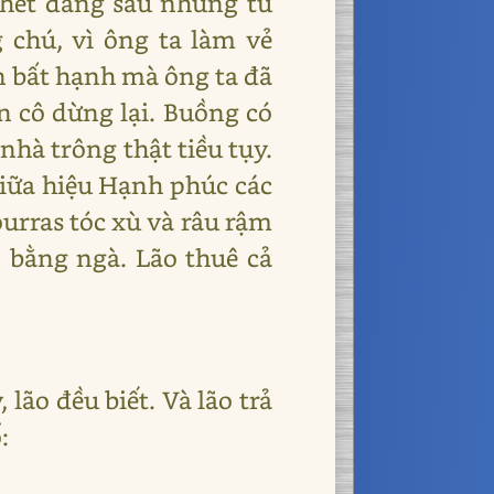
hết đằng sau những tủ
chú, vì ông ta làm vẻ
n bất hạnh mà ông ta đã
ến cô dừng lại. Buồng có
nhà trông thật tiều tụy.
 giữa hiệu Hạnh phúc các
ourras tóc xù và râu rậm
n bằng ngà. Lão thuê cả
.
lão đều biết. Và lão trả
: