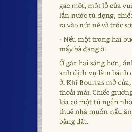
gác một, một lỗ cửa vu
lần nước tù đọng, chi
ra vào nứt nẻ và tróc sơ
- Nếu một trong hai buồ
mấy bà đang ở.
Ở gác hai sáng hơn, án
anh dịch vụ làm bánh c
ở. Khi Bourras mở cửa,
thoải mái. Chiếc giường
kia có một tủ ngắn nhỏ
thuê nhà muốn nấu ăn c
bằng đất.