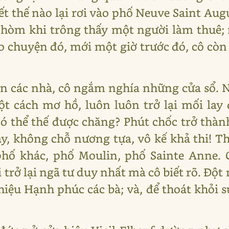
t thế nào lại rơi vào phố Neuve Saint Aug
c hòm khi trông thấy một người làm thuê
 lo chuyện đó, mới một giờ trước đó, cô cò
n các nhà, cô ngắm nghía những cửa sổ. 
t cách mơ hồ, luôn luôn trở lại mối lay
Có thể thế được chăng? Phút chốc trở thành
ày, không chỗ nương tựa, vô kế khả thi! T
phố khác, phố Moulin, phố Sainte Anne. 
 trở lại ngã tư duy nhất mà cô biết rõ. Đột
iệu Hạnh phúc các bà; và, để thoát khỏi s