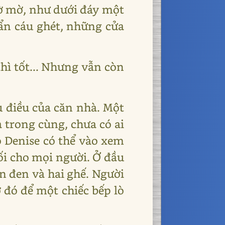
lờ mờ, như dưới đáy một
ẩn cáu ghét, những cửa
thì tốt... Nhưng vẫn còn
u điều của căn nhà. Một
 trong cùng, chưa có ai
o Denise có thể vào xem
lối cho mọi người. Ở đầu
n đen và hai ghế. Người
 đó để một chiếc bếp lò