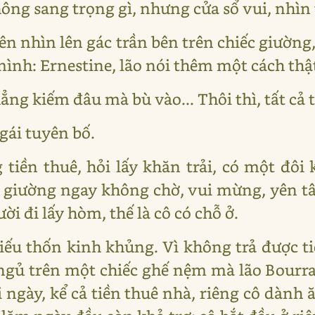
 không sang trọng gì, nhưng cửa sổ vui, nhì
ên nhìn lên gác trần bên trên chiếc giường
ình: Ernestine, lão nói thêm một cách thật
hẳng kiếm đâu mà bù vào... Thôi thì, tất cả t
ô gái tuyên bố.
 tiền thuê, hỏi lấy khăn trải, có một đôi 
 giường ngay không chờ, vui mừng, yên t
ời đi lấy hòm, thế là cô có chỗ ở.
hiếu thốn kinh khủng. Vì không trả được ti
ngủ trên một chiếc ghế nệm mà lão Bourra
 ngày, kể cả tiền thuê nhà, riêng cô dành