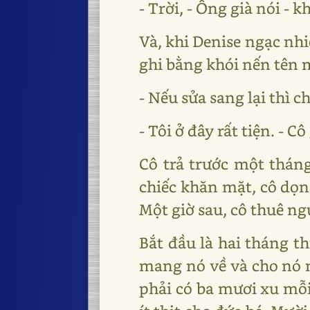
- Trời, - Ông già nói -
Và, khi Denise ngạc nhi
ghi bằng khói nến tên m
- Nếu sửa sang lại thì c
- Tôi ở đây rất tiện. - C
Cô trả trước một tháng
chiếc khăn mặt, cô dọn
Một giờ sau, cô thuê ngư
Bắt đầu là hai tháng t
mang nó về và cho nó 
phải có ba mươi xu mỗi