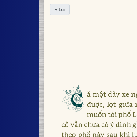
« Lùi
C
ả một dãy xe n
được, lọt giữa
muốn tới phố Lo
cô vẫn chưa có ý định g
theo phố này sau khi l