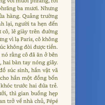
êng với mười phrăng, rồi
m phrăng ba mươi. Nhưng
 cửa hàng. Quảng trường
h lại, người ta hẹn đến
cô, lê giày trên đường
ng vì lạ Paris, cô không
lúc không đòi được tiền.
 nó rằng cô đã ăn ở bên
, hai bàn tay nóng giãy.
đồ súc sinh, hắn vật vã
úi cho hắn một đồng bốn
khóc trước hai đứa trẻ.
ởi, thì gian buồng hẹp
ean trở về nhà chủ, Pépé