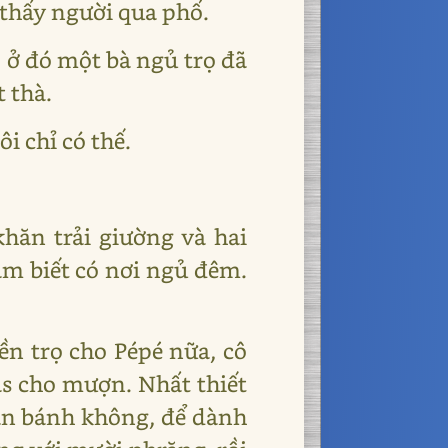
n thấy người qua phố.
, ở đó một bà ngủ trọ đã
 thà.
ôi chỉ có thế.
khăn trải giường và hai
âm biết có nơi ngủ đêm.
ền trọ cho Pépé nữa, cô
s cho mượn. Nhất thiết
 ăn bánh không, để dành