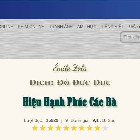
Diễn
ONLINE
PHIM ONLINE
TRANH ẢNH
ẨM THỰC
TIẾNG VIỆT
Émile Zola
Dịch: Đỗ Đức Dục
Hiệu Hạnh Phúc Các Bà
Lượt đọc:
15929
|
9
Đánh giá:
9,1
/10 Sao
★★★★★★★★★★
★★★★★★★★★★