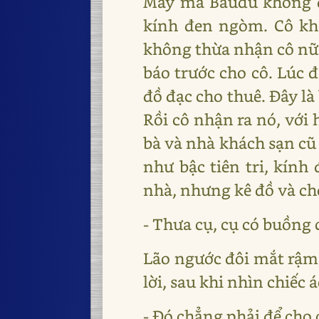
May mà Baudu không đ
kính đen ngòm. Cô kh
không thừa nhận cô nữa
báo trước cho cô. Lúc đ
đồ đạc cho thuê. Đây là
Rồi cô nhận ra nó, với 
bà và nhà khách sạn cũ 
như bậc tiên tri, kính
nhà, nhưng kê đồ và cho 
- Thưa cụ, cụ có buồng 
Lão ngước đôi mắt rậm, 
lời, sau khi nhìn chiếc
- Đó chẳng phải để cho 