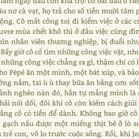
i lăm ngày đầu còn khả trợ: cô bắt đầu ở ri
u nơ cà vạt, họ trả cho số tiền mười tá
ộng. Cô mất công toi đi kiếm việc ở các
uvre mùa chết khô thì ở đâu việc cũng đìn
n nhân viên thương nghiệp, bị đuổi như 
Bấy giờ cô cố tìm những công việc vặt, như
 những công việc chẳng ra gì, thậm chí có 
cho Pépé ăn một mình, một bát xúp, và bảo
ường nằm, tai ù ù thay bữa ăn bằng cơn sốt
cảnh nghèo nàn đó, hắn tự mắng mình là 
hải nói dối, đôi khi cô còn kiếm cách gi
ằng cô có tiền để dành. Không bao giờ cô 
 gạch nấu được một miếng thịt bê ở lò sư
 trẻ con, vô lo trước cuộc sống. Rồi, khi J