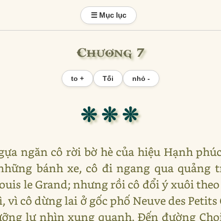
☰ Mục lục
Chương 7
to +
Tối
nhỏ -
❊ ❊ ❊
gựa ngăn cô rời bờ hè của hiệu Hạnh phúc 
 những bánh xe, cô đi ngang qua quảng t
uis le Grand; nhưng rồi cô đổi ý xuôi the
ì, vì cô dừng lai ở gốc phố Neuve des Petit
ưỡng lự nhìn xung quanh. Đến đường Chois