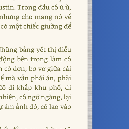
ustin. Trong đầu cô ù ù,
; nhưng cho mang nó về
n có một chiếc giường để
Những bảng yết thị diễu
 động bên trong làm cô
 cô đơn, bơ vơ giữa cái
hế mà vẫn phải ăn, phải
Cô đi khắp khu phố, đi
 nhiên, cô ngỡ ngàng, lại
ự ám ảnh đó, cô lao vào