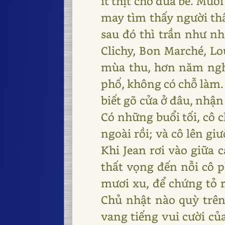
ít thịt cho đứa bé. Mườ
may tìm thấy người thâ
sau đó thì trần như nh
Clichy, Bon Marché, Lo
mùa thu, hơn năm nghì
phố, không có chỗ làm. 
biết gõ cửa ở đâu, nhận
Có những buổi tối, cô 
ngoài rồi; và cô lên gi
Khi Jean rơi vào giữa 
thất vọng đến nỗi cô p
mươi xu, để chứng tỏ r
Chủ nhật nào quỳ trên
vang tiếng vui cười của