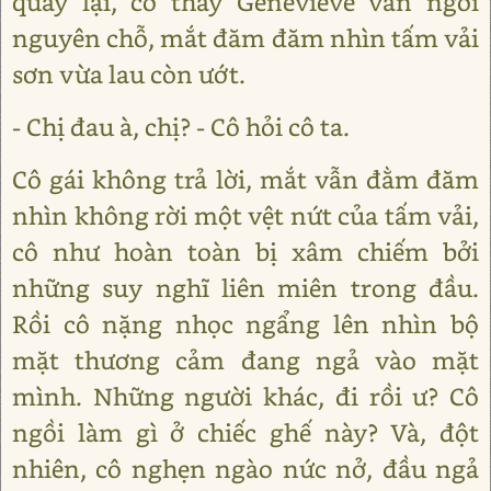
quay lại, cô thấy Geneviève vẫn ngồi
nguyên chỗ, mắt đăm đăm nhìn tấm vải
sơn vừa lau còn ướt.
- Chị đau à, chị? - Cô hỏi cô ta.
Cô gái không trả lời, mắt vẫn đằm đăm
nhìn không rời một vệt nứt của tấm vải,
cô như hoàn toàn bị xâm chiếm bởi
những suy nghĩ liên miên trong đầu.
Rồi cô nặng nhọc ngẩng lên nhìn bộ
mặt thương cảm đang ngả vào mặt
mình. Những người khác, đi rồi ư? Cô
ngồi làm gì ở chiếc ghế này? Và, đột
nhiên, cô nghẹn ngào nức nở, đầu ngả