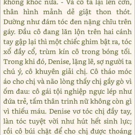
không khóc nữa. - Và cô ta lại lên cơn,
thân hình mảnh dẻ giật thon thót.
Dường như đám tóc đen nặng chĩu trên
gáy. Đầu cô đang lăn lộn trên hai cánh
tay gập lại thì một chiếc ghim bật ra, tóc
xổ đầy cổ, trùm kín cô trong bóng tối.
Trong khi đó, Denise, lặng lẽ, sợ người ta
chú ý, cô khuyên giải chị. Cô tháo móc
áo cho chị và não lòng thấy chị gầy gò vì
ốm đau: cô gái tội nghiệp ngực lép như
đứa trẻ, tấm thân trinh nữ không còn gì
vì thiếu máu. Denise vơ tóc chị đầy tay,
làn tóc tuyệt vời như hút hết sinh lực;
rồi cô búi chặt để cho chị được thoáng