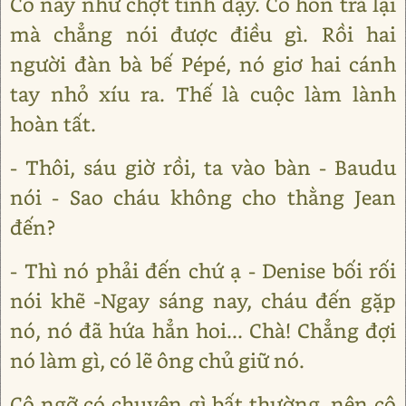
Cô này như chợt tỉnh dậy. Cô hôn trả lại
mà chẳng nói được điều gì. Rồi hai
người đàn bà bế Pépé, nó giơ hai cánh
tay nhỏ xíu ra. Thế là cuộc làm lành
hoàn tất.
- Thôi, sáu giờ rồi, ta vào bàn - Baudu
nói - Sao cháu không cho thằng Jean
đến?
- Thì nó phải đến chứ ạ - Denise bối rối
nói khẽ -Ngay sáng nay, cháu đến gặp
nó, nó đã hứa hẳn hoi... Chà! Chẳng đợi
nó làm gì, có lẽ ông chủ giữ nó.
Cô ngỡ có chuyện gì bất thường, nên cô