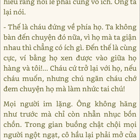
hiểu rằng nói lẽ phải cũng vô ích. Ông ta
lại nói.
- Thế là cháu đứng về phía họ. Ta không
bàn đến chuyện đó nữa, vì họ mà ta giận
nhau thì chẳng có ích gì. Đến thế là cùng
cực, ví bằng họ xen được vào giữa họ
hàng và tôi!... Cháu cứ trở lại với họ, nếu
cháu muốn, nhưng chú ngăn cháu chớ
đem chuyện họ mà làm nhức tai chú!
Mọi người im lặng. Ông không hăng
như trước mà chỉ còn nhẫn nhục bồn
chồn. Trong gian buồng chật chội mọi
người ngột ngạt, cô hầu lại phải mở cửa