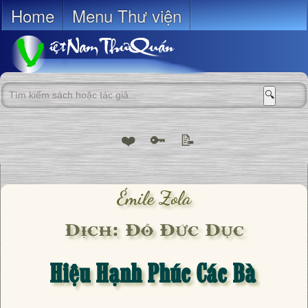
Home
Menu Thư viện
🔍
❤️
🔑
📝
Émile Zola
Dịch: Đỗ Đức Dục
Hiệu Hạnh Phúc Các Bà