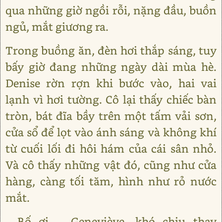
qua những giờ ngồi rỗi, nặng đầu, buồn
ngủ, mắt giương ra.
Trong buồng ăn, đèn hơi thắp sáng, tuy
bấy giờ đang những ngày dài mùa hè.
Denise rờn rợn khi bước vào, hai vai
lạnh vì hơi tường. Cô lại thấy chiếc bàn
tròn, bát đĩa bầy trên một tấm vải sơn,
cửa sổ để lọt vào ánh sáng và không khí
từ cuối lối đi hôi hám của cái sân nhỏ.
Và cô thấy những vật đó, cũng như cửa
hàng, càng tối tăm, hình như rỏ nước
mắt.
- Bố ơi, - Geneviève, khó chịu thay