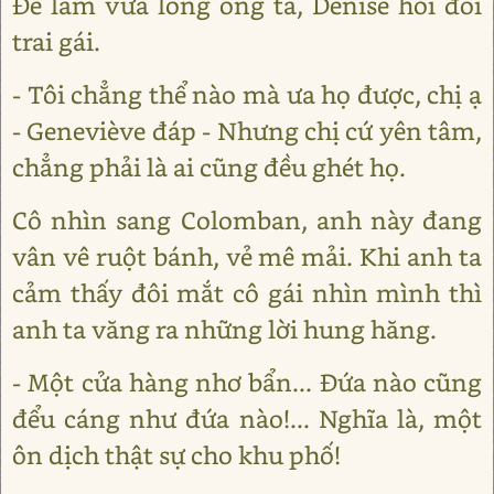
Để làm vừa lòng ông ta, Denise hỏi đôi
trai gái.
- Tôi chẳng thể nào mà ưa họ được, chị ạ
- Geneviève đáp - Nhưng chị cứ yên tâm,
chẳng phải là ai cũng đều ghét họ.
Cô nhìn sang Colomban, anh này đang
vân vê ruột bánh, vẻ mê mải. Khi anh ta
cảm thấy đôi mắt cô gái nhìn mình thì
anh ta văng ra những lời hung hăng.
- Một cửa hàng nhơ bẩn... Đứa nào cũng
đểu cáng như đứa nào!... Nghĩa là, một
ôn dịch thật sự cho khu phố!