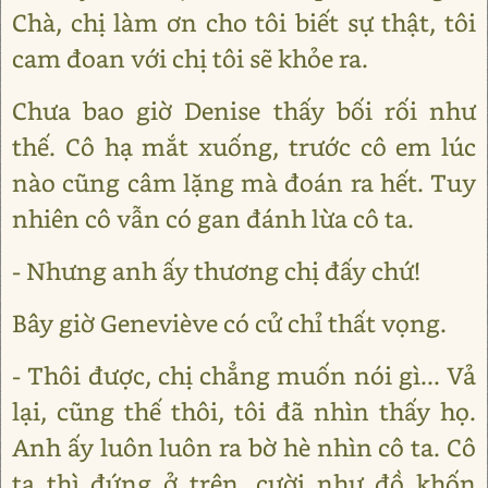
Chà, chị làm ơn cho tôi biết sự thật, tôi
cam đoan với chị tôi sẽ khỏe ra.
Chưa bao giờ Denise thấy bối rối như
thế. Cô hạ mắt xuống, trước cô em lúc
nào cũng câm lặng mà đoán ra hết. Tuy
nhiên cô vẫn có gan đánh lừa cô ta.
- Nhưng anh ấy thương chị đấy chứ!
Bây giờ Geneviève có cử chỉ thất vọng.
- Thôi được, chị chẳng muốn nói gì... Vả
lại, cũng thế thôi, tôi đã nhìn thấy họ.
Anh ấy luôn luôn ra bờ hè nhìn cô ta. Cô
ta thì đứng ở trên, cười như đồ khốn