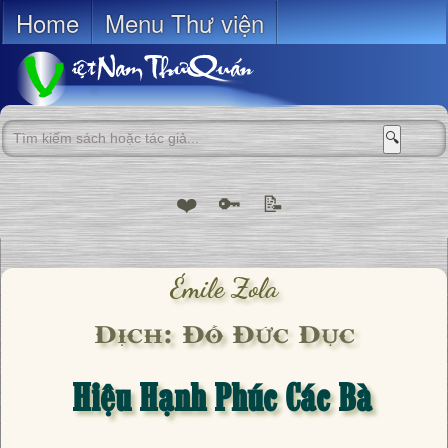
Home
Menu Thư viện
🔍
❤️
🔑
📝
Émile Zola
Dịch: Đỗ Đức Dục
Hiệu Hạnh Phúc Các Bà