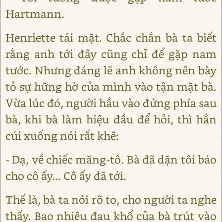
Hartmann.
Henriette tái mặt. Chắc chắn bà ta biết
rằng anh tới đây cũng chỉ để gặp nam
tước. Nhưng đáng lẽ anh không nên bày
tỏ sự hững hờ của mình vào tận mặt bà.
Vừa lúc đó, người hầu vào đứng phía sau
bà, khi bà làm hiệu đầu để hỏi, thì hắn
cúi xuống nói rất khẽ:
- Dạ, về chiếc măng-tô. Bà đã dặn tôi báo
cho cô ấy... Cô ấy đã tới.
Thế là, bà ta nói rõ to, cho người ta nghe
thấy. Bao nhiêu đau khổ của bà trút vào