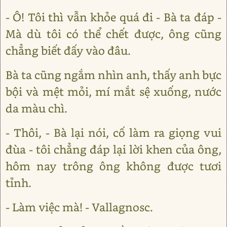
- Ô! Tôi thì vẫn khỏe quá đi - Bà ta đáp -
Mà dù tôi có thể chết được, ông cũng
chẳng biết đấy vào đâu.
Bà ta cũng ngắm nhìn anh, thấy anh bực
bội và mệt mỏi, mí mắt sệ xuống, nước
da màu chì.
- Thôi, - Bà lại nói, cố làm ra giọng vui
đùa - tôi chẳng đáp lại lời khen của ông,
hôm nay trông ông không được tươi
tỉnh.
- Làm việc mà! - Vallagnosc.