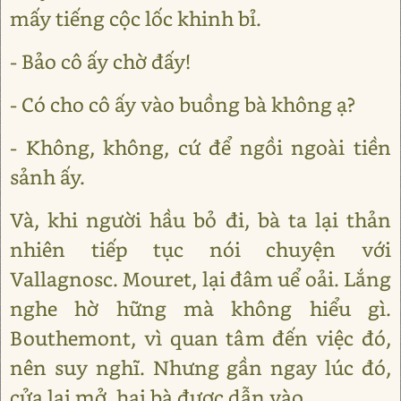
mấy tiếng cộc lốc khinh bỉ.
- Bảo cô ấy chờ đấy!
- Có cho cô ấy vào buồng bà không ạ?
- Không, không, cứ để ngồi ngoài tiền
sảnh ấy.
Và, khi người hầu bỏ đi, bà ta lại thản
nhiên tiếp tục nói chuyện với
Vallagnosc. Mouret, lại đâm uể oải. Lắng
nghe hờ hững mà không hiểu gì.
Bouthemont, vì quan tâm đến việc đó,
nên suy nghĩ. Nhưng gần ngay lúc đó,
cửa lại mở, hai bà được dẫn vào.