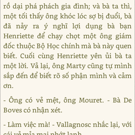
rồ dại phá phách gia đình; và bà ta thì,
một tối thấy ông khóc lóc sợ bị đuổi, bà
đã nảy ra ý nghĩ lợi dụng bà bạn
Henriette để chạy chọt một ông giám
đốc thuộc Bộ Học chính mà bà này quen
biết. Cuối cùng Henriette yên ủi bà ta
một lời. Vả lại, ông Marty cũng tự mình
sắp đến để biết rõ số phận mình và cảm
ơn.
- Ông có vẻ mệt, ông Mouret. - Bà De
Boves có nhận xét.
- Làm việc mà! - Vallagnosc nhắc lại, với
cái vẻ mỉa mai phớt lạnh.