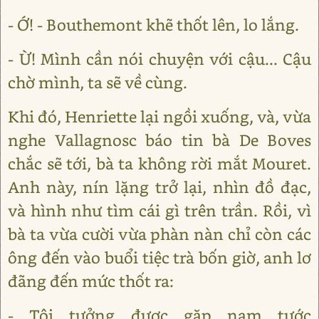
- Ớ! - Bouthemont khẽ thốt lên, lo lắng.
- Ừ! Mình cần nói chuyện với cậu... Cậu
chờ mình, ta sẽ về cùng.
Khi đó, Henriette lại ngồi xuống, và, vừa
nghe Vallagnosc báo tin bà De Boves
chắc sẽ tới, bà ta không rời mắt Mouret.
Anh này, nín lặng trở lại, nhìn đồ đạc,
và hình như tìm cái gì trên trần. Rồi, vì
bà ta vừa cười vừa phàn nàn chỉ còn các
ông đến vào buổi tiệc trà bốn giờ, anh lơ
đãng đến mức thốt ra:
- Tôi tưởng được gặp nam tước