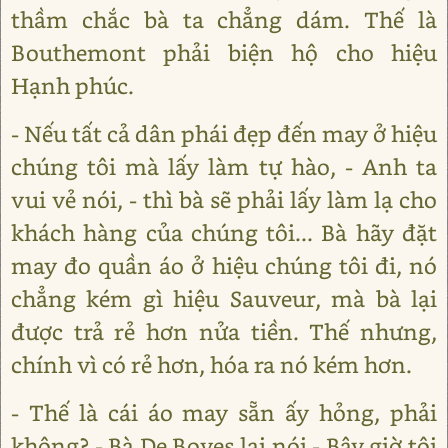
thầm chắc bà ta chẳng dám. Thế là
Bouthemont phải biện hộ cho hiệu
Hạnh phúc.
- Nếu tất cả dân phái đẹp đến may ở hiệu
chúng tôi mà lấy làm tự hào, - Anh ta
vui vẻ nói, - thì bà sẽ phải lấy làm lạ cho
khách hàng của chúng tôi... Bà hãy đặt
may đo quần áo ở hiệu chúng tôi đi, nó
chẳng kém gì hiệu Sauveur, mà bà lại
được trả rẻ hơn nửa tiền. Thế nhưng,
chính vì có rẻ hơn, hóa ra nó kém hơn.
- Thế là cái áo may sẵn ấy hỏng, phải
không? - Bà De Boves lại nói - Bây giờ tôi