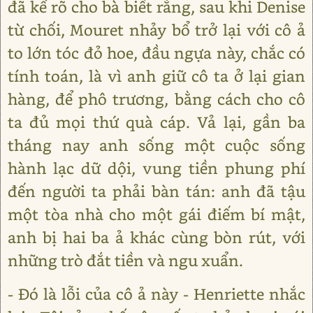
đã kể rõ cho bà biết rằng, sau khi Denise
từ chối, Mouret nhảy bổ trở lại với cô ả
to lớn tóc đỏ hoe, đầu ngựa này, chắc có
tính toán, là vì anh giữ cô ta ở lại gian
hàng, để phô trương, bằng cách cho cô
ta đủ mọi thứ quà cáp. Vả lại, gần ba
tháng nay anh sống một cuộc sống
hành lạc dữ dội, vung tiền phung phí
đến người ta phải bàn tán: anh đã tậu
một tòa nhà cho một gái điếm bí mật,
anh bị hai ba ả khác cùng bòn rút, với
những trò đắt tiền và ngu xuẩn.
- Đó là lỗi của cô ả này - Henriette nhắc