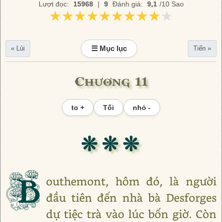
Lượt đọc:
15968
|
9
Đánh giá:
9,1
/10 Sao
★★★★★★★★★★
★★★★★★★★★★
☰ Mục lục
« Lùi
Tiến »
Chương 11
to +
Tối
nhỏ -
❊ ❊ ❊
B
outhemont, hôm đó, là người
đầu tiên đến nhà bà Desforges
dự tiệc trà vào lúc bốn giờ. Còn