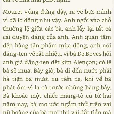
Mouret vùng đứng dậy, ra vẻ bực mình
vì đã lơ đãng như vậy. Anh ngồi vào chỗ
thường lệ giữa các bà, anh lấy lại tất cả
cái duyên dáng của anh. Anh quan tâm
đến hàng tân phẩm mùa đông, anh nói
đăng-ten về rất nhiều, vì bà De Boves hỏi
anh giá đăng-ten dệt kim Alençon; có lẽ
bà sẽ mua. Bây giờ, bà đi đến nước phải
hà tiện ba mươi xu tiền xe, khi về bà
phát ốm vì la cà trước những hàng bầy.
Bà khoác một chiếc măng-tô cũ từ hai
năm nay, bà mơ ước ngắm thử trên vai
nữ hoàng của bà mọi thú vải đắt tiền mà