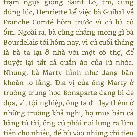
trạm ngựa giống Saint Lô, thì, cũng
đúng lúc, Henriette kể việc bà Guibal về
Franche Comté hôm trước vì có bà cô
ốm. Ngoài ra, bà cũng chắng mong gì bà
Bourdelais tới hôm nay, vì cứ cuối tháng
là bà ta lại ở nhà với một cô thợ, để
duyệt lại tất cả quần áo của lũ nhóc.
Nhưng, bà Marty hình như đang băn
khoăn lo lắng. Địa vị của ông Marty ở
trường trung học Bonaparte đang bị đe
dọa, vì, tội nghiệp, ông ta đi dạy thêm ở
những trường khả nghi, họ mua bán cả
bằng tú tài, ông cứ phải nai lưng ra làm
tiền cho nhiều, để bù vào những chi tiêu