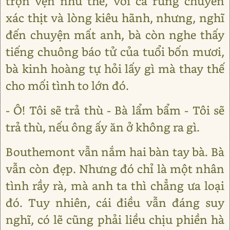
trọn vẹn như thế, với cả rung chuyển
xác thịt và lòng kiêu hãnh, nhưng, nghĩ
đến chuyện mất anh, bà còn nghe thấy
tiếng chuông báo tử của tuổi bốn mươi,
bà kinh hoàng tự hỏi lấy gì mà thay thế
cho mối tình to lớn đó.
- Ô! Tôi sẽ trả thù - Bà lẩm bẩm - Tôi sẽ
trả thù, nếu ông ấy ăn ở không ra gì.
Bouthemont vẫn nắm hai bàn tay bà. Bà
vẫn còn đẹp. Nhưng đó chỉ là một nhân
tình rầy rà, mà anh ta thì chẳng ưa loại
đó. Tuy nhiên, cái điều vẫn đáng suy
nghĩ, có lẽ cũng phải liều chịu phiền hà