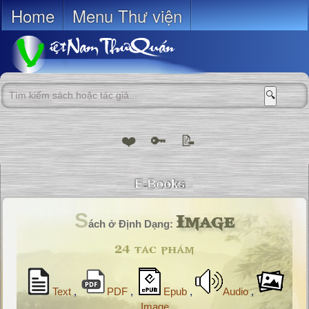
Home
Menu Thư viện
🔍
❤️
🔑
📝
Image
S
ách ở Định Dạng:
24 tác phẩm
Text
,
PDF
,
Epub
,
Audio
,
Image