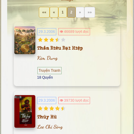
««
«
1
2
»
»»
29.3.2006
👁 46689 lượt đọc
Thần Điêu Đại Hiệp
Kim Dung
Truyện Tranh
18 Quyển
29.3.2006
👁 39730 lượt đọc
Thủy Hử
Lee Chi Sing