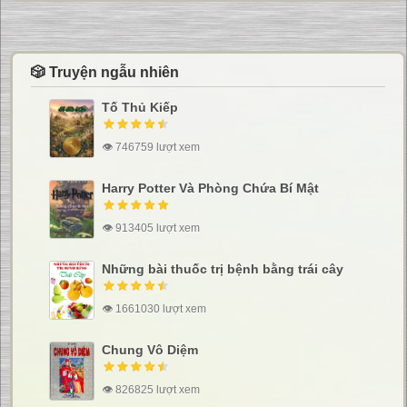
🎲 Truyện ngẫu nhiên
Tố Thủ Kiếp
👁 746759 lượt xem
Harry Potter Và Phòng Chứa Bí Mật
👁 913405 lượt xem
Những bài thuốc trị bệnh bằng trái cây
👁 1661030 lượt xem
Chung Vô Diệm
👁 826825 lượt xem