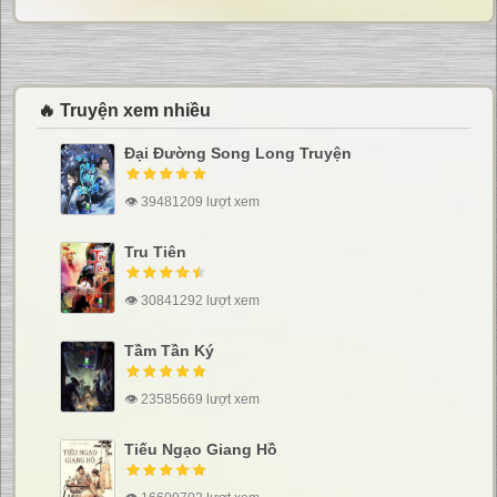
🔥 Truyện xem nhiều
Đại Đường Song Long Truyện
👁 39481209 lượt xem
Tru Tiên
👁 30841292 lượt xem
Tầm Tần Ký
👁 23585669 lượt xem
Tiếu Ngạo Giang Hồ