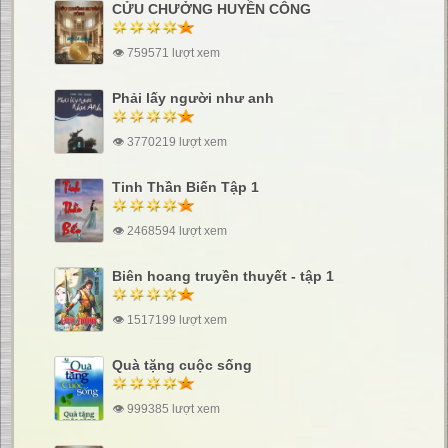
CỬU CHƯỞNG HUYỀN CÔNG
👁 759571 lượt xem
Phải lấy người như anh
👁 3770219 lượt xem
Tinh Thần Biến Tập 1
👁 2468594 lượt xem
Biên hoang truyền thuyết - tập 1
👁 1517199 lượt xem
Quà tặng cuộc sống
👁 999385 lượt xem