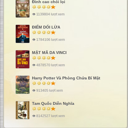
Đỉnh cao chói lọi
👁 1139804 lượt xem
ĐIỂM DỐI LỪA
👁 1784106 lượt xem
MẬT MÃ DA VINCI
👁 4878570 lượt xem
Harry Potter Và Phòng Chứa Bí Mật
👁 913405 lượt xem
Tam Quốc Diễn Nghĩa
👁 8142527 lượt xem