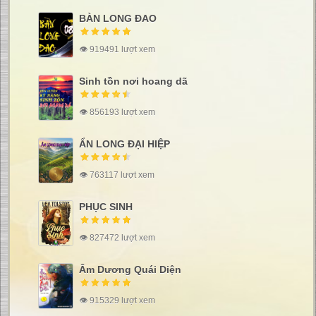
BÀN LONG ĐAO
👁 919491 lượt xem
Sinh tồn nơi hoang dã
👁 856193 lượt xem
ẨN LONG ĐẠI HIỆP
👁 763117 lượt xem
PHỤC SINH
👁 827472 lượt xem
Âm Dương Quái Diện
👁 915329 lượt xem