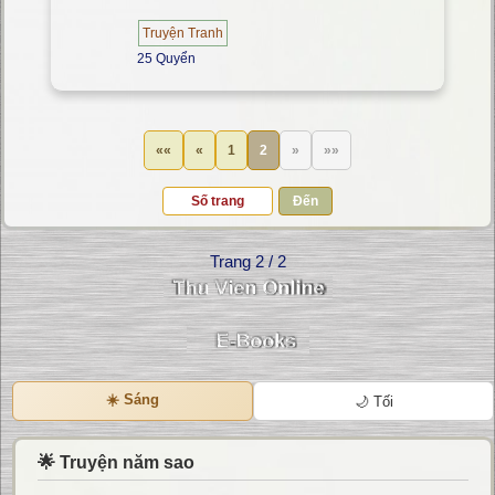
Truyện Tranh
25 Quyển
««
«
1
2
»
»»
Đến
Trang 2 / 2
☀️ Sáng
🌙 Tối
🌟 Truyện năm sao