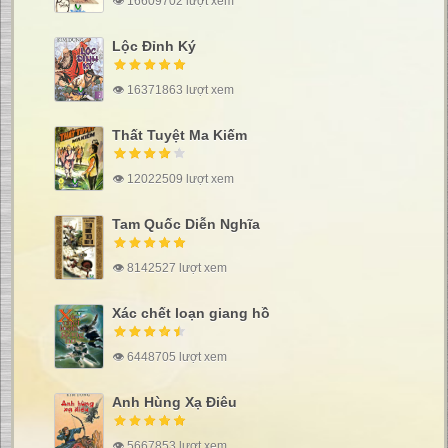
👁 16609702 lượt xem
Lộc Đỉnh Ký
👁 16371863 lượt xem
Thất Tuyệt Ma Kiếm
👁 12022509 lượt xem
Tam Quốc Diễn Nghĩa
👁 8142527 lượt xem
Xác chết loạn giang hồ
👁 6448705 lượt xem
Anh Hùng Xạ Điêu
👁 5667853 lượt xem