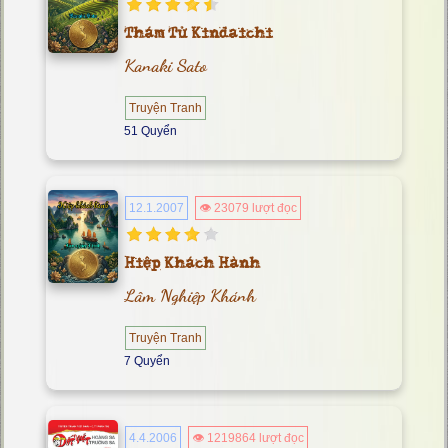
Thám Tử Kindaichi
Kanaki Sato
Truyện Tranh
51 Quyển
12.1.2007
👁 23079 lượt đọc
Hiệp Khách Hành
Lâm Nghiệp Khánh
Truyện Tranh
7 Quyển
4.4.2006
👁 1219864 lượt đọc