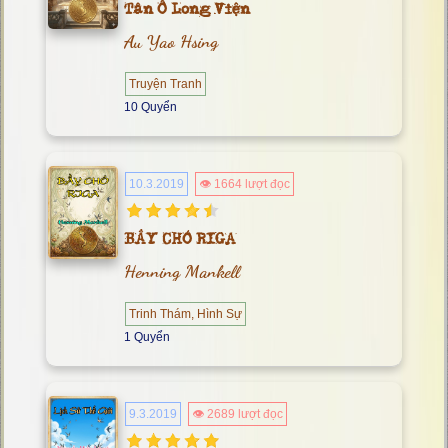
Tân Ô Long Viện
Au Yao Hsing
Truyện Tranh
10 Quyển
10.3.2019
👁 1664 lượt đọc
BẦY CHÓ RIGA
Henning Mankell
Trinh Thám, Hình Sự
1 Quyển
9.3.2019
👁 2689 lượt đọc