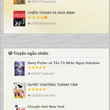
👁 1801270 lượt xem
CHIẾN TRANH VÀ HOÀ BÌNH
👁 2599383 lượt xem
🎲 Truyện ngẫu nhiên
Harry Potter và Tên Tù Nhân Ngục Azkaban
👁 930937 lượt xem
HUYẾT CHƯỞNG THÁNH TÂM
👁 1114263 lượt xem
Chuyện tình New York