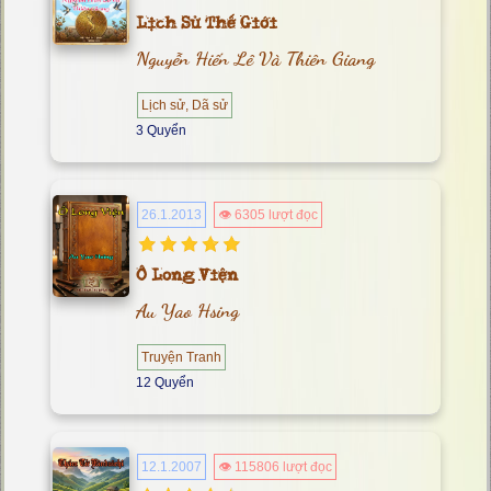
Lịch Sử Thế Giới
Nguyễn Hiến Lê Và Thiên Giang
Lịch sử, Dã sử
3 Quyển
26.1.2013
👁 6305 lượt đọc
Ô Long Viện
Au Yao Hsing
Truyện Tranh
12 Quyển
12.1.2007
👁 115806 lượt đọc