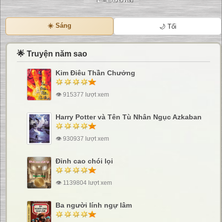
☀️ Sáng
🌙 Tối
🌟 Truyện năm sao
Kim Điêu Thần Chưởng
👁 915377 lượt xem
Harry Potter và Tên Tù Nhân Ngục Azkaban
👁 930937 lượt xem
Đỉnh cao chói lọi
👁 1139804 lượt xem
Ba người lính ngự lâm