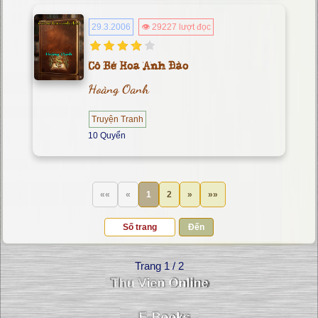
29.3.2006
👁 29227 lượt đọc
Cô Bé Hoa Anh Đào
Hoàng Oanh
Truyện Tranh
10 Quyển
««
«
1
2
»
»»
Đến
Trang 1 / 2