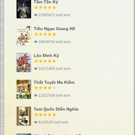
Tầm Tần Ký
👁 23585672 lượt xem
Tiếu Ngạo Giang Hồ
👁 16609704 lượt xem
Lộc Đỉnh Ký
👁 16371865 lượt xem
Thất Tuyệt Ma Kiếm
👁 12022509 lượt xem
Tam Quốc Diễn Nghĩa
👁 8142528 lượt xem