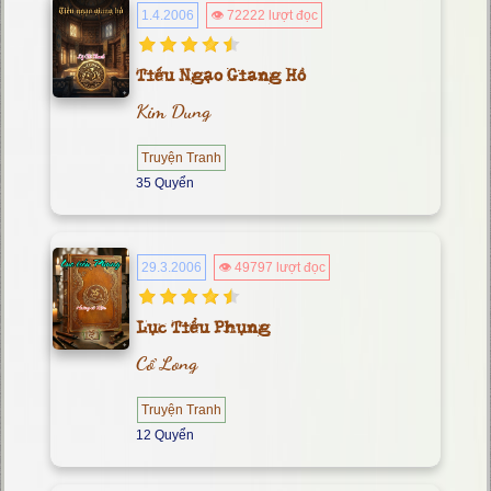
1.4.2006
👁 72222 lượt đọc
Tiếu Ngạo Giang Hồ
Kim Dung
Truyện Tranh
35 Quyển
29.3.2006
👁 49797 lượt đọc
Lục Tiểu Phụng
Cổ Long
Truyện Tranh
12 Quyển