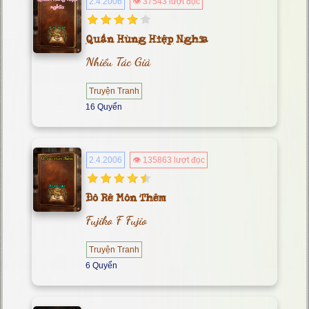
2.4.2006
👁 37543 lượt đọc
Quần Hùng Hiệp Nghĩa
Nhiều Tác Giả
Truyện Tranh
16 Quyển
2.4.2006
👁 135863 lượt đọc
Đô Rê Môn Thêm
Fujiko F Fujio
Truyện Tranh
6 Quyển