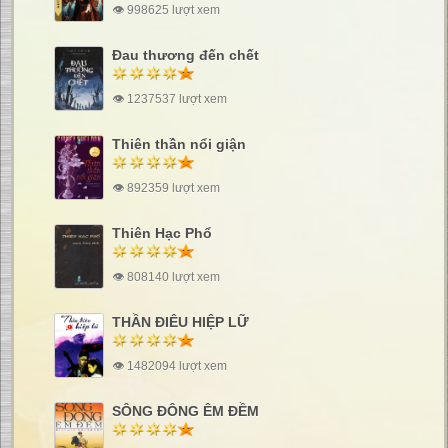
👁 998625 lượt xem
Đau thương đến chết
👁 1237537 lượt xem
Thiên thần nổi giận
👁 892359 lượt xem
Thiên Hạc Phổ
👁 808140 lượt xem
THẦN ĐIÊU HIỆP LỮ
👁 1482094 lượt xem
SÔNG ĐÔNG ÊM ĐỀM