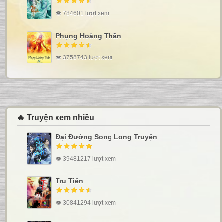
👁 784601 lượt xem
Phụng Hoàng Thần
👁 3758743 lượt xem
🔥 Truyện xem nhiều
Đại Đường Song Long Truyện
👁 39481217 lượt xem
Tru Tiên
👁 30841294 lượt xem