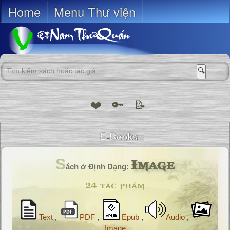
Home
Menu Thư viện
🔍
❤️
🔑
📝
Image
S
ách ở Định Dạng:
24 tác phẩm
Text
,
PDF
,
Epub
,
Audio
,
Image