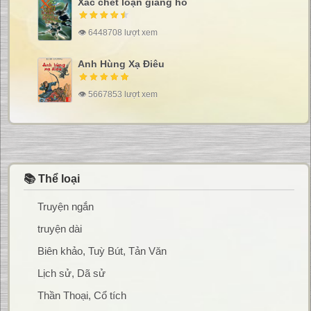
Xác chết loạn giang hồ
👁 6448708 lượt xem
Anh Hùng Xạ Điêu
👁 5667853 lượt xem
📚 Thể loại
Truyện ngắn
truyện dài
Biên khảo, Tuỳ Bút, Tản Văn
Lịch sử, Dã sử
Thần Thoại, Cổ tích