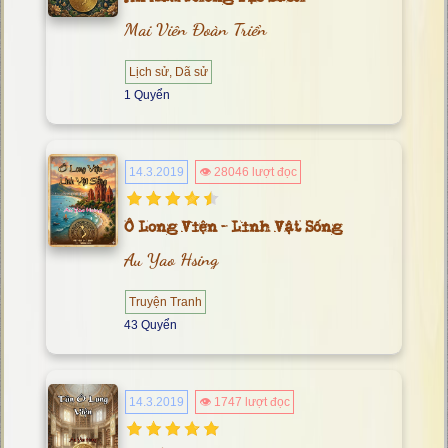
Mai Viên Đoàn Triển
Lịch sử, Dã sử
1 Quyển
14.3.2019
👁 28046 lượt đọc
Ô Long Viện - Linh Vật Sống
Au Yao Hsing
Truyện Tranh
43 Quyển
14.3.2019
👁 1747 lượt đọc