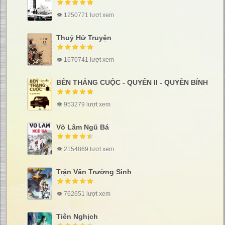
👁 1250771 lượt xem
Thuỷ Hử Truyện
👁 1670741 lượt xem
BÊN THẮNG CUỘC - QUYỂN II - QUYỀN BÍNH
👁 953279 lượt xem
Võ Lâm Ngũ Bá
👁 2154869 lượt xem
Trận Vấn Trường Sinh
👁 762651 lượt xem
Tiên Nghịch