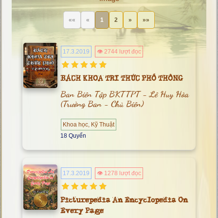
««
«
1
2
»
»»
17.3.2019
👁 2744 lượt đọc
BÁCH KHOA TRI THỨC PHỔ THÔNG
Ban Biên Tập BKTTPT - Lê Huy Hòa
(Trưởng Ban - Chủ Biên)
Khoa học, Kỹ Thuật
18 Quyển
17.3.2019
👁 1278 lượt đọc
Picturepedia An Encyclopedia On
Every Page