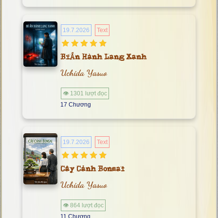
19.7.2026
Text
Bí Ẩn Hành Lang Xanh
Uchida Yasuo
👁 1301 lượt đọc
17 Chương
19.7.2026
Text
Cây Cảnh Bonsai
Uchida Yasuo
👁 864 lượt đọc
11 Chương