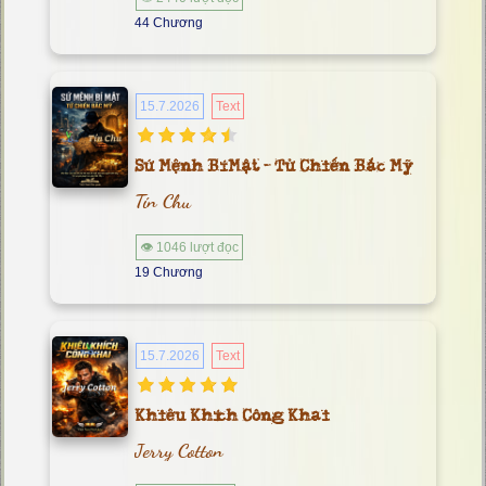
44 Chương
15.7.2026
Text
Sứ Mệnh Bí Mật - Tử Chiến Bắc Mỹ
Tín Chu
👁 1046 lượt đọc
19 Chương
15.7.2026
Text
Khiêu Khích Công Khai
Jerry Cotton