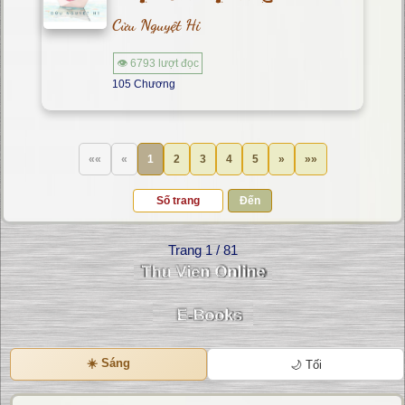
Cửu Nguyệt Hi
👁 6793 lượt đọc
105 Chương
««
«
1
2
3
4
5
»
»»
Đến
Trang 1 / 81
☀️ Sáng
🌙 Tối