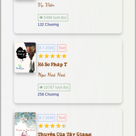
Vụ Viên
👁 5488 lượt đọc
132 Chương
8.7.2026
Text
Hồ Sơ Pháp Y
Ngư Hoả Hoả
👁 10787 lượt đọc
258 Chương
8.7.2026
Text
Thuyền Của Tây Giang