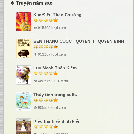
🌟 Truyện năm sao
Kim Điêu Thần Chưởng
👁 915393 lượt xem
BÊN THẮNG CUỘC - QUYỂN II - QUYỀN BÍNH
👁 953287 lượt xem
Lục Mạch Thần Kiếm
👁 4605753 lượt xem
Thủy tinh trong suốt.
👁 905590 lượt xem
Kiêu hãnh và định kiến