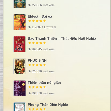
👁 758866 lượt xem
Eldest - Đại ca
👁 1128074 lượt xem
Bao Thanh Thiên – Thất Hiệp Ngũ Nghĩa
👁 962045 lượt xem
PHỤC SINH
👁 827536 lượt xem
Thiên thần nổi giận
👁 892378 lượt xem
Phong Thần Diễn Nghĩa