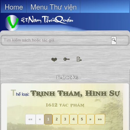
Home
Menu Thư viện
🔍
❤️
🔑
📝
Trinh Thám, Hình Sự
T
hể loại:
1612 tác phẩm
««
«
1
2
3
4
5
»
»»