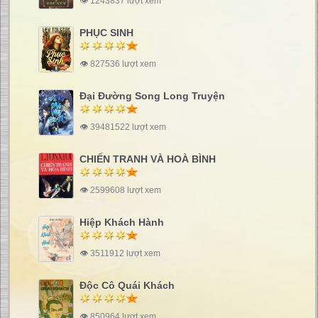
👁 1243837 lượt xem
PHỤC SINH
👁 827536 lượt xem
Đại Đường Song Long Truyện
👁 39481522 lượt xem
CHIẾN TRANH VÀ HOÀ BÌNH
👁 2599608 lượt xem
Hiệp Khách Hành
👁 3511912 lượt xem
Độc Cô Quái Khách
👁 850964 lượt xem