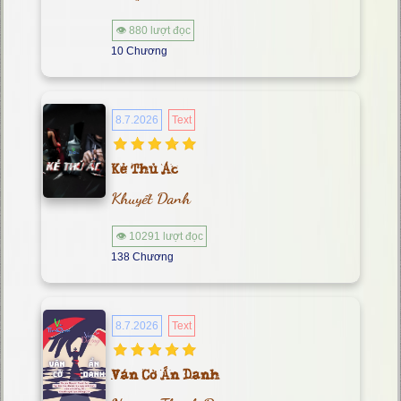
👁 880 lượt đọc
10 Chương
8.7.2026
Text
Kẻ Thủ Ác
Khuyết Danh
👁 10291 lượt đọc
138 Chương
8.7.2026
Text
Ván Cờ Ẩn Danh