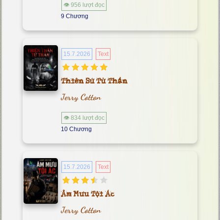
👁 956 lượt đọc
9 Chương
15.7.2026
Text
Thiên Sứ Tử Thần
Jerry Cotton
👁 834 lượt đọc
10 Chương
15.7.2026
Text
Âm Mưu Tội Ác
Jerry Cotton