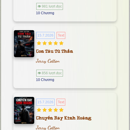
👁 981 lượt đọc
10 Chương
15.7.2026
Text
Con Tàu Tử Thần
Jerry Cotton
👁 856 lượt đọc
10 Chương
15.7.2026
Text
Chuyến Bay Kinh Hoàng
Jerry Cotton