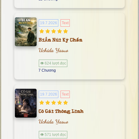
19.7.2026
Text
Bí Ẩn Núi Kỳ Chấn
Uchida Yasuo
👁 624 lượt đọc
7 Chương
19.7.2026
Text
Cô Gái Thông Linh
Uchida Yasuo
👁 571 lượt đọc