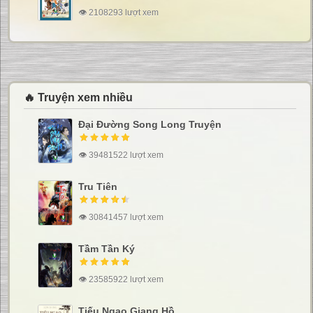
👁 2108293 lượt xem
🔥 Truyện xem nhiều
Đại Đường Song Long Truyện
👁 39481522 lượt xem
Tru Tiên
👁 30841457 lượt xem
Tầm Tần Ký
👁 23585922 lượt xem
Tiếu Ngạo Giang Hồ