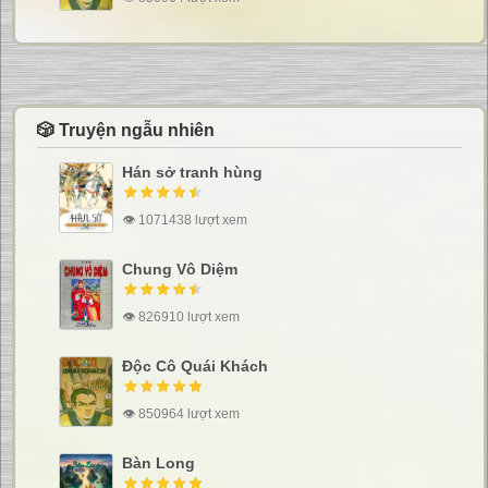
🎲 Truyện ngẫu nhiên
Hán sở tranh hùng
👁 1071438 lượt xem
Chung Vô Diệm
👁 826910 lượt xem
Độc Cô Quái Khách
👁 850964 lượt xem
Bàn Long