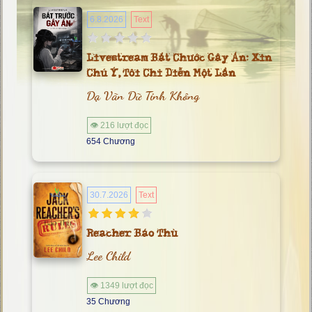
6.8.2026
Text
Livestream Bắt Chước Gây Án: Xin
Chú Ý, Tôi Chỉ Diễn Một Lần
Dạ Vãn Dữ Tinh Không
👁 216 lượt đọc
654 Chương
30.7.2026
Text
Reacher Báo Thù
Lee Child
👁 1349 lượt đọc
35 Chương