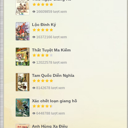
👁 16609859 lượt xem
Lộc Đỉnh Ký
👁 16372166 lượt xem
Thất Tuyệt Ma Kiếm
👁 12022578 lượt xem
Tam Quốc Diễn Nghĩa
👁 8142678 lượt xem
Xác chết loạn giang hồ
👁 6448788 lượt xem
Anh Hùng Xạ Điêu