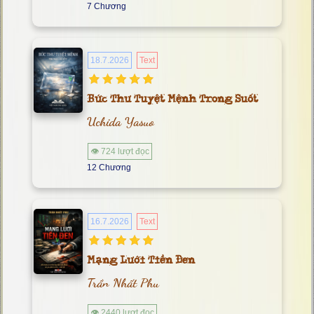
7 Chương
18.7.2026
Text
Bức Thư Tuyệt Mệnh Trong Suốt
Uchida Yasuo
👁 724 lượt đọc
12 Chương
16.7.2026
Text
Mạng Lưới Tiền Đen
Trần Nhất Phu
👁 2440 lượt đọc