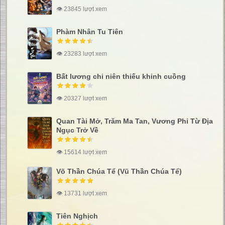
👁 23845 lượt xem
Phàm Nhân Tu Tiên
👁 23283 lượt xem
Bất lương chi niên thiếu khinh cuồng
👁 20327 lượt xem
Quan Tài Mở, Trăm Ma Tan, Vương Phi Từ Địa
Ngục Trở Về
👁 15614 lượt xem
Võ Thần Chúa Tể (Vũ Thần Chúa Tể)
👁 13731 lượt xem
Tiên Nghịch