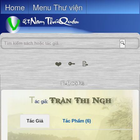
Home
Menu Thư viện
🔍
❤️
🔑
📝
Trần Thị Ngh
T
ác giả:
Tác Giả
Tác Phẩm (6)