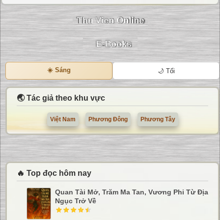
☀️ Sáng
🌙 Tối
🌏 Tác giả theo khu vực
Việt Nam
Phương Đông
Phương Tây
🔥 Top đọc hôm nay
Quan Tài Mở, Trăm Ma Tan, Vương Phi Từ Địa
Ngục Trở Về