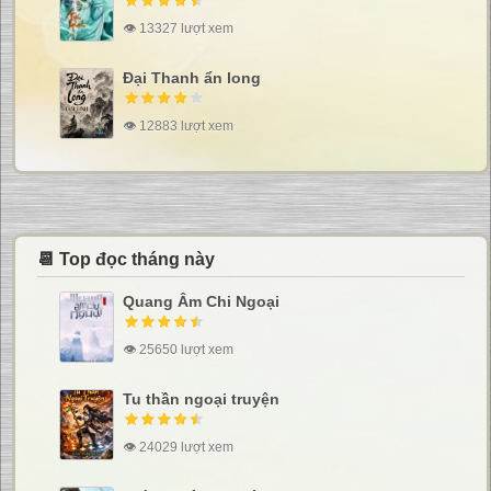
👁 13327 lượt xem
Đại Thanh ẩn long
👁 12883 lượt xem
📆 Top đọc tháng này
Quang Âm Chi Ngoại
👁 25650 lượt xem
Tu thần ngoại truyện
👁 24029 lượt xem