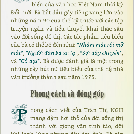
biến của văn học Việt Nam thời kỳ
Đổi mới. Bà bắt đầu gây tiếng vang lớn vào
những năm 90 của thế kỷ trước với các tập
truyện ngắn và tiểu thuyết khai thác sâu
vào đời sống đô thị. Các tác phẩm tiêu biểu
của bà có thể kể đến như:
"Nhắm mắt rồi mở
mắt"
,
"Người đàn bà xa lạ"
,
"Sợi dây chuyền"
,
và
"Cỏ dại"
. Bà được đánh giá là một trong
những cây bút nữ tiêu biểu của thế hệ nhà
văn trưởng thành sau năm 1975.
Phong cách và đóng góp
P
hong cách viết của Trần Thị NGH
mang đậm hơi thở của đời sống thị
thành với giọng văn tỉnh táo, đôi
khi lạnh lùng nhưng đầy ám ảnh. Bà tập