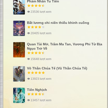
Phàm Nhân Tu Tiên
👁 23536 lượt xem
Bất lương chi niên thiếu khinh cuồng
👁 20405 lượt xem
Quan Tài Mở, Trăm Ma Tan, Vương Phi Từ Địa
Ngục Trở Về
👁 15648 lượt xem
Võ Thần Chúa Tể (Vũ Thần Chúa Tể)
👁 13923 lượt xem
Tiên Nghịch
👁 13457 lượt xem