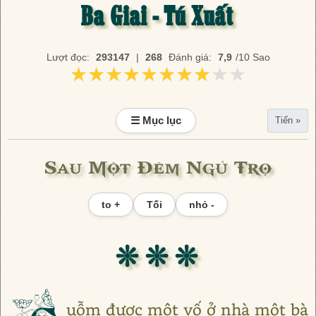
Ba Giai - Tú Xuất
Lượt đọc:
293147
|
268
Đánh giá:
7,9
/10 Sao
★★★★★★★★★★
★★★★★★★★★★
☰ Mục lục
Tiến »
Sau Một Ðêm Ngủ Trọ
to +
Tối
nhỏ -
❊ ❊ ❊
uỗm được một vố ở nhà một bà