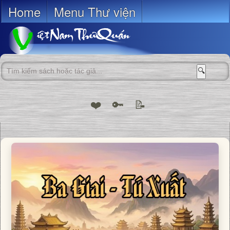
Home
Menu Thư viện
🔍
❤️
🔑
📝