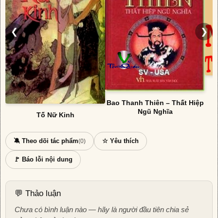
❮
❯
N
Bao Thanh Thiên – Thất Hiệp
Ngũ Nghĩa
Tố Nữ Kinh
🔕 Theo dõi tác phẩm
☆ Yêu thích
(0)
🚩 Báo lỗi nội dung
💬 Thảo luận
Chưa có bình luận nào — hãy là người đầu tiên chia sẻ