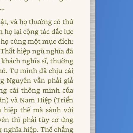
..
ật, và họ thường có thứ
 họ lại cộng tác đắc lực
à họ cùng một mục đích:
t Thất hiệp ngũ nghĩa đã
 khách nghĩa sĩ, thường
ó. Tự mình đã chịu cái
g Nguyên vẫn phải giả
ng cái thông minh của
ân) và Nam Hiệp (Triển
a hiệp thế mà sánh với
ên thì phải tùy cơ ứng
ng nghĩa hiệp. Thế chẳng