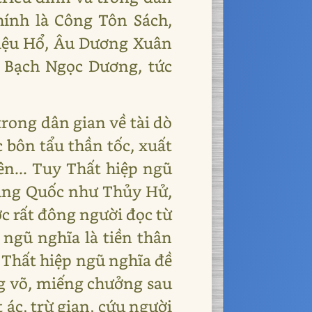
hính là Công Tôn Sách,
riệu Hổ, Âu Dương Xuân
 Bạch Ngọc Dương, tức
rong dân gian về tài dò
c bôn tẩu thần tốc, xuất
n... Tuy Thất hiệp ngũ
rung Quốc như Thủy Hử,
c rất đông người đọc từ
 ngũ nghĩa là tiền thân
a Thất hiệp ngũ nghĩa đề
ếng võ, miếng chưởng sau
 ác, trừ gian, cứu người