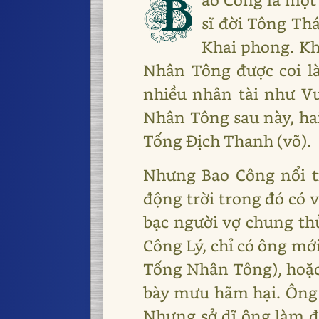
B
sĩ đời Tông Th
Khai phong. Kh
Nhân Tông được coi là 
nhiều nhân tài như V
Nhân Tông sau này, hai
Tống Địch Thanh (võ).
Nhưng Bao Công nổi ti
động trời trong đó có 
bạc người vợ chung thủ
Công Lý, chỉ có ông mới
Tống Nhân Tông), hoặc 
bày mưu hãm hại. Ông 
Nhưng sở dĩ ông làm đư