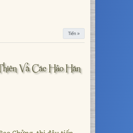
Tiến »
Thiên Và Các Hảo Hán
 Bao Chửng, thi đậu tiến