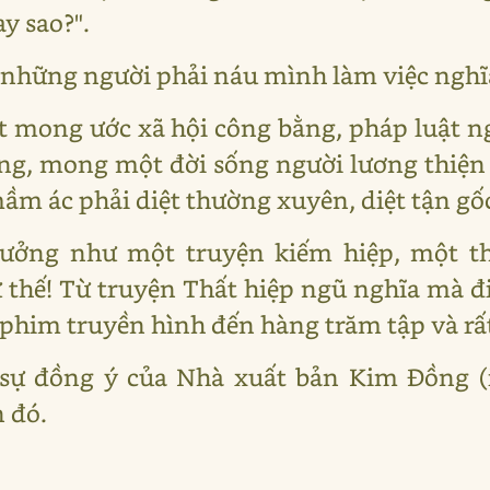
y sao?".
ó những người phải náu mình làm việc ngh
ột mong ước xã hội công bằng, pháp luật 
ng, mong một đời sống người lương thiện
m ác phải diệt thường xuyên, diệt tận gốc
tưởng như một truyện kiếm hiệp, một thứ
 thế! Từ truyện Thất hiệp ngũ nghĩa mà đ
 phim truyền hình đến hàng trăm tập và rấ
c sự đồng ý của Nhà xuất bản Kim Đồng (
n đó.