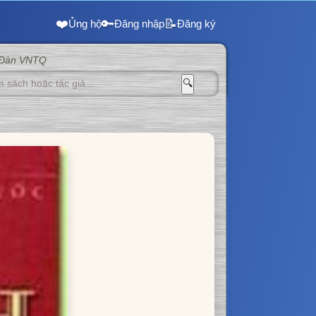
❤️
🔑
📝
Ủng hộ
Đăng nhập
Đăng ký
 Đàn VNTQ
🔍