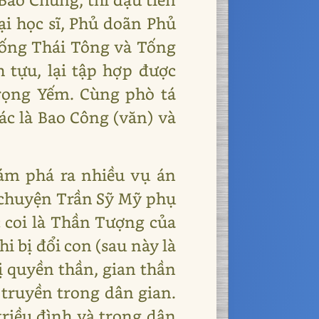
ại học sĩ, Phủ doãn Phủ
Tống Thái Tông và Tống
h tựu, lại tập hợp được
rọng Yếm. Cùng phò tá
ác là Bao Công (văn) và
hám phá ra nhiều vụ án
à chuyện Trần Sỹ Mỹ phụ
c coi là Thần Tượng của
i bị đổi con (sau này là
ị quyền thần, gian thần
truyền trong dân gian.
triều đình và trong dân