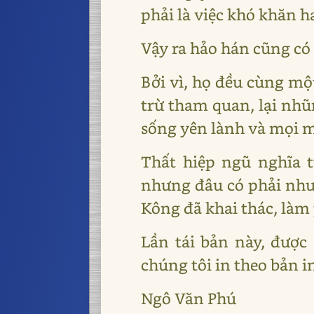
phải là việc khó khăn ha
Vậy ra hảo hán cũng c
Bởi vì, họ đều cùng m
trừ tham quan, lại nhũ
sống yên lành và mọi mầ
Thất hiệp ngũ nghĩa 
nhưng đâu có phải như
Kông đã khai thác, làm
Lần tái bản này, đượ
chúng tôi in theo bản i
Ngô Văn Phú