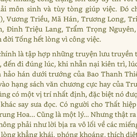
iải môn sinh và tùy tòng giúp việc. Đó c
), Vương Triều, Mã Hán, Trương Long, T
nh, Đinh Triệu Lang, Trẩm Trọng Nguyên,
đời Tống hết lòng vì công việc.
chính là tập hợp những truyện lưu truyền t
, đến đi đúng lúc, khi nhẫn nại kiên trì, lú
n hảo hán dưới trướng của Bao Thanh Thiê
 vào hạng sách văn chương cực hay của T
g có một vị trí nhất định, đặc biệt nó đượ
 khác say sưa đọc. Có người cho Thất hiệp
ung Hoa... Cũng là một lý... Nhưng thật r
hông phải như lời bịa ra vô lối về các mi
 lòng khẳng khái, phóng khoáng, thích diệt