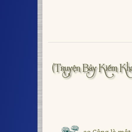
(Truyện Bảy Kiếm Khá
ao Công là một 