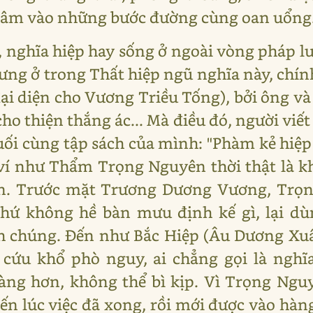
 lâm vào những bước đường cùng oan uổng.
nghĩa hiệp hay sống ở ngoài vòng pháp lu
ưng ở trong Thất hiệp ngũ nghĩa này, chính
ại diện cho Vương Triều Tống), bởi ông v
cho thiện thắng ác... Mà điều đó, người viế
uối cùng tập sách của mình: "Phàm kẻ hiệp
í như Thẩm Trọng Nguyên thời thật là kh
àn. Trước mặt Trương Dương Vương, Trọn
chứ không hề bàn mưu định kế gì, lại dù
nh chúng. Đến như Bắc Hiệp (Âu Dương Xu
u cứu khổ phò nguy, ai chẳng gọi là nghĩ
àng hơn, không thể bì kịp. Vì Trọng Nguy
đến lúc việc đã xong, rồi mới được vào hà