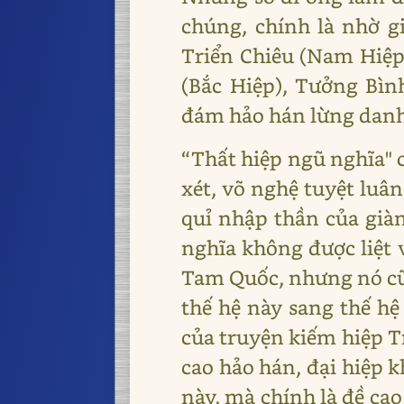
chúng, chính là nhờ g
Triển Chiêu (Nam Hiệp
(Bắc Hiệp), Tưởng Bì
đám hảo hán lừng danh 
“Thất hiệp ngũ nghĩa" 
xét, võ nghệ tuyệt luân
quỉ nhập thần của già
nghĩa không được liệt
Tam Quốc, nhưng nó cũn
thế hệ này sang thế hệ
của truyện kiếm hiệp Tr
cao hảo hán, đại hiệp k
này, mà chính là đề cao