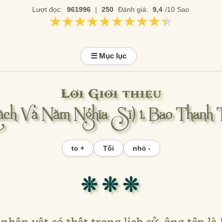
Lượt đọc:
961996
|
250
Đánh giá:
9,4
/10 Sao
★★★★★★★★★★
★★★★★★★★★★
☰ Mục lục
Lời Giới thiệu
ch Và Năm Nghĩa Sĩ) 1. Bao Thanh 
to +
Tối
nhỏ -
❊ ❊ ❊
nhân vật có thật trong lịch sử, ông tên là