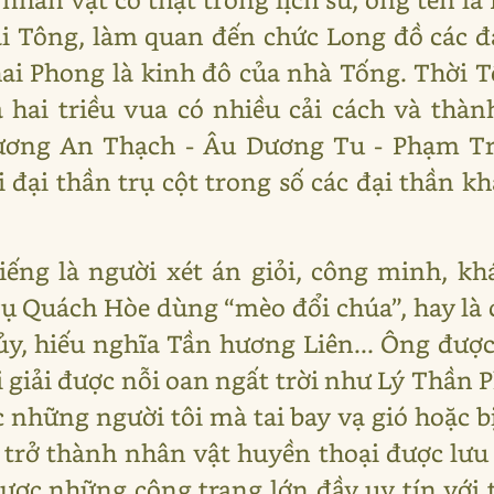
ái Tông, làm quan đến chức Long đồ các đ
ai Phong là kinh đô của nhà Tống. Thời 
hai triều vua có nhiều cải cách và thàn
ương An Thạch - Âu Dương Tu - Phạm T
 đại thần trụ cột trong số các đại thần kh
ếng là người xét án giỏi, công minh, k
vụ Quách Hòe dùng “mèo đổi chúa”, hay l
y, hiếu nghĩa Tần hương Liên... Ông đượ
 giải được nỗi oan ngất trời như Lý Thần Ph
những người tôi mà tai bay vạ gió hoặc b
trở thành nhân vật huyền thoại được lưu 
ợc những công trạng lớn đầy uy tín với 