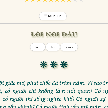
☰ Mục lục
LỜI NÓI ĐẦU
to +
Tối
nhỏ -
❊ ❊ ❊
ột giấc mơ, phút chốc đã trăm năm. Vì sao tr
i, có người thì không làm nổi quan? Có n
, có người thì sống nghèo khổ? Có người sự
ệnh gập ghềnh? Có người tình yêu mỹ mãn, có