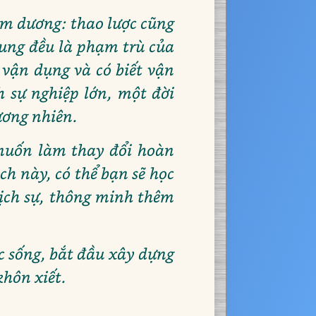
âm dương: thao lược cũng
hung đều là phạm trù của
 vận dụng và có biết vận
 sự nghiệp lớn, một đời
ương nhiên.
 muốn làm thay đổi hoàn
ch này, có thể bạn sẽ học
lịch sự, thông minh thêm
c sống, bắt đầu xây dựng
khôn xiết.