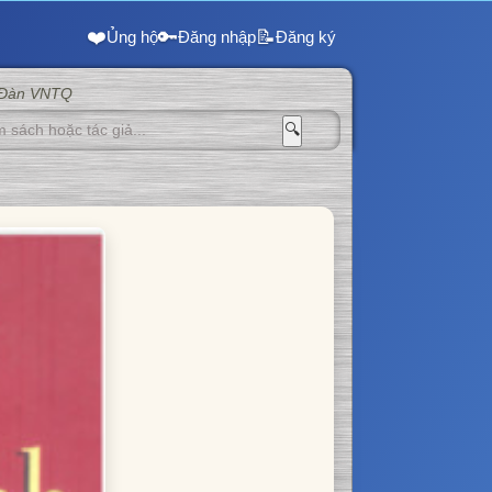
❤️
🔑
📝
Ủng hộ
Đăng nhập
Đăng ký
 Đàn VNTQ
🔍