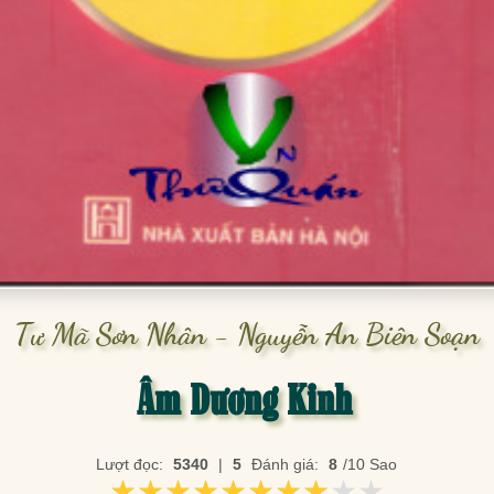
Tư Mã Sơn Nhân - Nguyễn An Biên Soạn
Âm Dương Kinh
Lượt đọc:
5340
|
5
Đánh giá:
8
/10 Sao
★★★★★★★★★★
★★★★★★★★★★