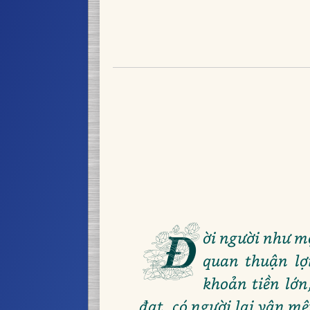
Đ
ời người như m
quan thuận lợ
khoản tiền lớn
đạt, có người lại vận m