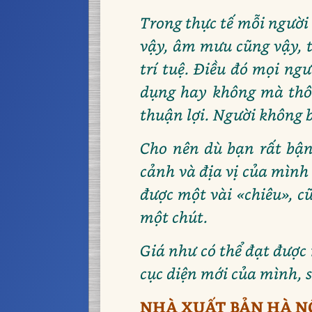
Trong thực tế mỗi người
vậy, âm mưu cũng vậy, t
trí tuệ. Điều đó mọi ng
dụng hay không mà thôi
thuận lợi. Người không b
Cho nên dù bạn rất bận
cảnh và địa vị của mình 
được một vài «chiêu», c
một chút.
Giá như có thể đạt được
cục diện mới của mình, 
NHÀ XUẤT BẢN HÀ N