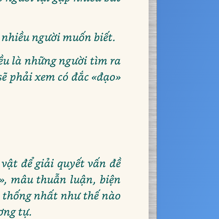
ó nhiều người muốn biết.
ều là những người tìm ra
 sẽ phải xem có đắc «đạo»
vật để giải quyết vấn đề
», mâu thuẫn luận, biện
p thống nhất như thế nào
ơng tự.