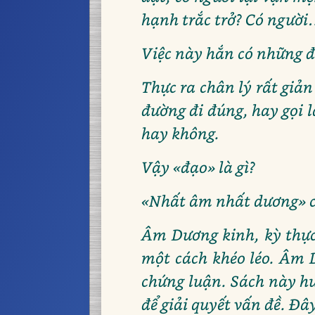
hạnh trắc trở? Có ngườ
Việc này hắn có những đi
Thực ra chân lý rất giả
đường đi đúng, hay gọi l
hay không.
Vậy «đạo» là gì?
«Nhất âm nhất dương» c
Âm Dương kinh, kỳ thực 
một cách khéo léo. Âm 
chứng luận. Sách này hư
để giải quyết vấn đề. Đâ