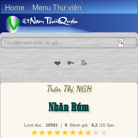
Home
Menu Thư viện
🔍
❤️
🔑
📝
Trần Thị NGH
Nhăn Rúm
Lượt đọc:
10591
|
9
Đánh giá:
8,2
/10 Sao
★★★★★★★★★★
★★★★★★★★★★