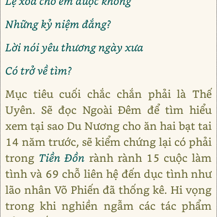
Lệ xóa cho em được không
Những kỷ niệm đắng?
Lời nói yêu thương ngày xưa
Có trở về tìm?
Mục tiêu cuối chắc chắn phải là Thế
Uyên. Sẽ đọc Ngoài Đêm để tìm hiểu
xem tại sao Du Nương cho ăn hai bạt tai
14 năm trước, sẽ kiểm chứng lại có phải
trong
Tiền Đồn
rành rành 15 cuộc làm
tình và 69 chỗ liên hệ đến dục tình như
lão nhân Võ Phiến đã thống kê. Hi vọng
trong khi nghiền ngẫm các tác phẩm