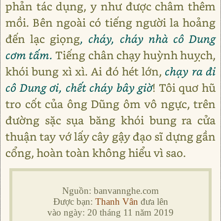
phản tác dụng, y như được châm thêm
mồi. Bên ngoài có tiếng người la hoảng
đến lạc giọng
, cháy, cháy nhà cô Dung
cơm tấm.
Tiếng chân chạy huỳnh huỵch,
khói bung xì xì. Ai đó hét lớn,
chạy ra đi
cô Dung ơi, chết cháy bây giờ
! Tôi quơ hũ
tro cốt của ông Dũng ôm vô ngực, trên
đường sặc sụa băng khói bung ra cửa
thuận tay vớ lấy cây gậy đạo sĩ dựng gần
cổng, hoàn toàn không hiểu vì sao.
Nguồn: banvannghe.com
Được bạn:
Thanh Vân
đưa lên
vào ngày: 20 tháng 11 năm 2019