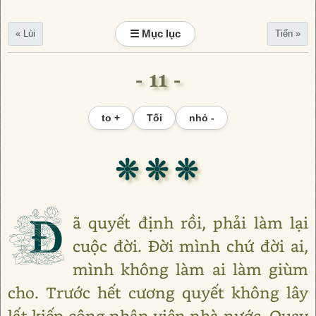
☰ Mục lục
« Lùi
Tiến »
- 11 -
to +
Tối
nhỏ -
❊ ❊ ❊
Đ
ã quyết định rồi, phải làm lại
cuộc đời. Đời mình chứ đời ai,
mình không làm ai làm giùm
cho. Trước hết cương quyết không lây
lất kiếp công nhân viên nhà nước. Quay