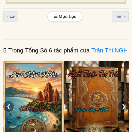
☰ Mục Lục
« Lùi
Tiến »
5 Trong Tổng Số 6 tác phẩm của
Trần Thị NGH
❮
❯