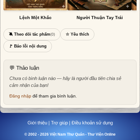
Lệch Một Khắc
Người Thuận Tay Trái
🔕 Theo dõi tác phẩm
☆ Yêu thích
(0)
🚩 Báo lỗi nội dung
💬 Thảo luận
Chưa có bình luận nào — hãy là người đầu tiên chia sẻ
cảm nhận của bạn!
Đăng nhập
để tham gia bình luận.
Giới thiệu
|
Trợ giúp
|
Điều khoản sử dụng
© 2002 - 2026 Việt Nam Thư Quán - Thư Viện Online