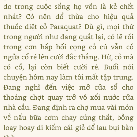
do trong cuộc sống họ vốn là kẻ chết
nhát? Có nên đổ thừa cho hiệu quả
thuốc diệt cỏ Paraquat? Dù gì, mọi thứ
trong người như đang quắt lại, có lẽ rồi
trong cơn hấp hối cọng cỏ cú vẫn cố
ngửa cổ ré lên cười đắc thắng. Hừ, cỏ mà
có cổ, lại còn biết cười ré. Buổi nói
chuyện hôm nay làm tôi mất tập trung.
Đang nghĩ đến việc mở cửa sổ cho
thoáng chợt quay trở vô xối nước rửa
nhà cầu. Đang định ra chợ mua vài món
về nấu bữa cơm chay cúng thất, bỗng
loay hoay đi kiếm cái giẻ để lau bụi bàn