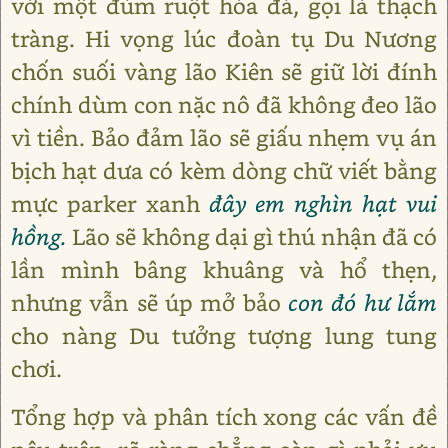
với một đùm ruột hóa đá, gọi là thạch
tràng. Hi vọng lúc đoàn tụ Du Nương
chốn suối vàng lão Kiên sẽ giữ lời đính
chính dùm con nặc nô đã không đeo lão
vì tiền. Bảo đảm lão sẽ giấu nhẹm vụ án
bịch hạt dưa có kèm dòng chữ viết bằng
mực parker xanh
đây em nghìn hạt vui
hồng.
Lão sẽ không dại gì thú nhận đã có
lần mình bâng khuâng và hổ thẹn,
nhưng vẫn sẽ úp mở bảo
con đó hư lắm
cho nàng Du tưởng tượng lung tung
chơi.
Tổng hợp và phân tích xong các vấn đề